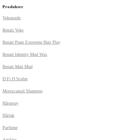
Produkter
Voksguide
Renati Voks
Renati Paste Extreeme Hair Play
Renati Identity Mud Wax
Renati Matt Mud
D:Fi D:Sculpt
Moroccanoil Shampoo
Hårspray
Hårlak
Parfume
Artikler