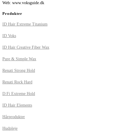
Web: www.voksguide.dk
Produkter
ID Hair Extreme Titanium
ID Voks
ID Hair Creative Fiber Wax
Pure & Simple Wax
Renati Strong Hold
Renati Rock Hard
D:Fi Extreme Hold
ID Hair Elements
Hårprodukter
Hudpleje