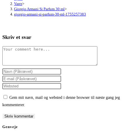
Varer
>
Giorgio Armani Si Parfum 30 ml
>
giorgio-armani-si-parfum-30-ml-1755257383
Skriv et svar
Comment
Enter
your
Enter
name
your
Enter
or
email
your
Gem mit navn, mail og websted i denne browser til næste gang jeg
username
address
website
kommenterer.
to
to
URL
comment
comment
(optional)
Genveje