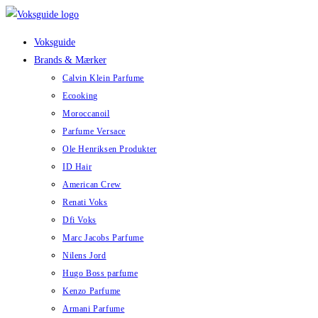
Skip
to
Voksguide
content
Brands & Mærker
Calvin Klein Parfume
Ecooking
Moroccanoil
Parfume Versace
Ole Henriksen Produkter
ID Hair
American Crew
Renati Voks
Dfi Voks
Marc Jacobs Parfume
Nilens Jord
Hugo Boss parfume
Kenzo Parfume
Armani Parfume