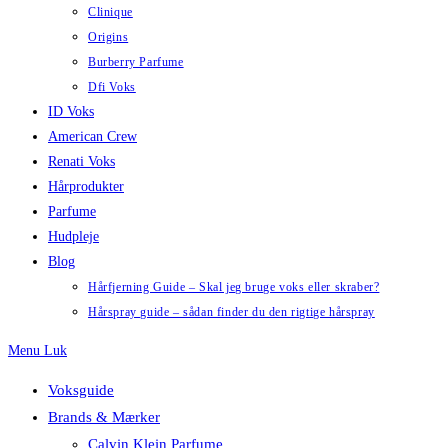
Clinique
Origins
Burberry Parfume
Dfi Voks
ID Voks
American Crew
Renati Voks
Hårprodukter
Parfume
Hudpleje
Blog
Hårfjerning Guide – Skal jeg bruge voks eller skraber?
Hårspray guide – sådan finder du den rigtige hårspray
Menu
Luk
Voksguide
Brands & Mærker
Calvin Klein Parfume