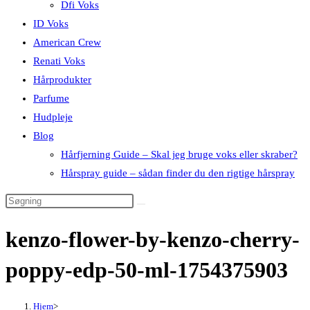
Dfi Voks
ID Voks
American Crew
Renati Voks
Hårprodukter
Parfume
Hudpleje
Blog
Hårfjerning Guide – Skal jeg bruge voks eller skraber?
Hårspray guide – sådan finder du den rigtige hårspray
kenzo-flower-by-kenzo-cherry-
poppy-edp-50-ml-1754375903
Hjem
>