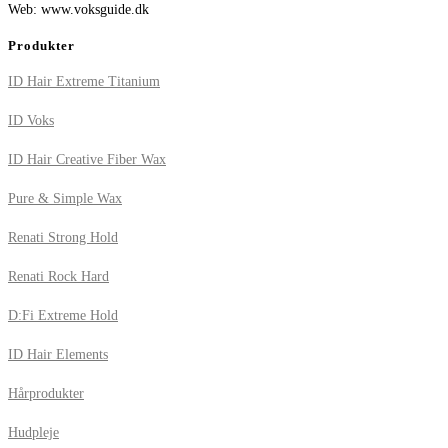
Web: www.voksguide.dk
Produkter
ID Hair Extreme Titanium
ID Voks
ID Hair Creative Fiber Wax
Pure & Simple Wax
Renati Strong Hold
Renati Rock Hard
D:Fi Extreme Hold
ID Hair Elements
Hårprodukter
Hudpleje