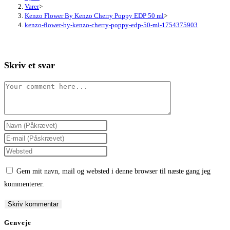
Varer
>
Kenzo Flower By Kenzo Cherry Poppy EDP 50 ml
>
kenzo-flower-by-kenzo-cherry-poppy-edp-50-ml-1754375903
Skriv et svar
Comment
Enter
your
Enter
name
your
Enter
or
email
your
Gem mit navn, mail og websted i denne browser til næste gang jeg
username
address
website
kommenterer.
to
to
URL
comment
comment
(optional)
Genveje