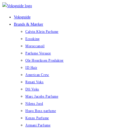
Skip
to
Voksguide
content
Brands & Mærker
Calvin Klein Parfume
Ecooking
Moroccanoil
Parfume Versace
Ole Henriksen Produkter
ID Hair
American Crew
Renati Voks
Dfi Voks
Marc Jacobs Parfume
Nilens Jord
Hugo Boss parfume
Kenzo Parfume
Armani Parfume