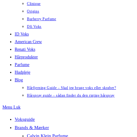
Clinique
Origins
Burberry Parfume
Dfi Voks
ID Voks
American Crew
Renati Voks
Hårprodukter
Parfume
Hudpleje
Blog
Hårfjerning Guide – Skal jeg bruge voks eller skraber?
Hårspray guide – sådan finder du den rigtige hårspray
Menu
Luk
Voksguide
Brands & Mærker
Calvin Klein Parfume