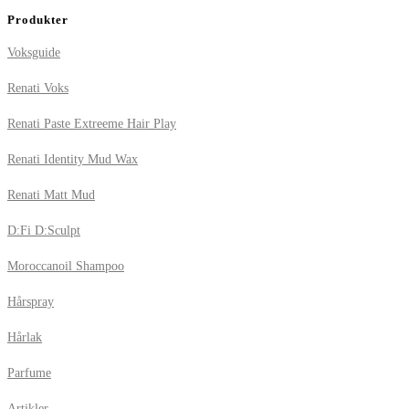
Produkter
Voksguide
Renati Voks
Renati Paste Extreeme Hair Play
Renati Identity Mud Wax
Renati Matt Mud
D:Fi D:Sculpt
Moroccanoil Shampoo
Hårspray
Hårlak
Parfume
Artikler