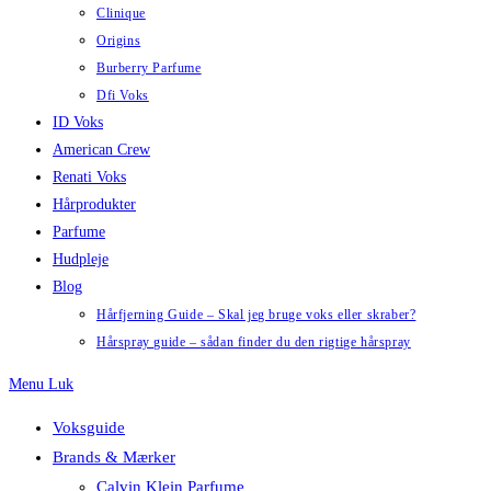
Clinique
Origins
Burberry Parfume
Dfi Voks
ID Voks
American Crew
Renati Voks
Hårprodukter
Parfume
Hudpleje
Blog
Hårfjerning Guide – Skal jeg bruge voks eller skraber?
Hårspray guide – sådan finder du den rigtige hårspray
Menu
Luk
Voksguide
Brands & Mærker
Calvin Klein Parfume