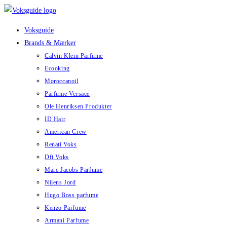
Skip
to
Voksguide
content
Brands & Mærker
Calvin Klein Parfume
Ecooking
Moroccanoil
Parfume Versace
Ole Henriksen Produkter
ID Hair
American Crew
Renati Voks
Dfi Voks
Marc Jacobs Parfume
Nilens Jord
Hugo Boss parfume
Kenzo Parfume
Armani Parfume