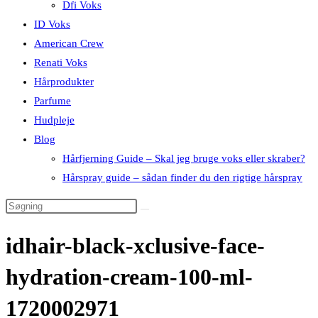
Dfi Voks
ID Voks
American Crew
Renati Voks
Hårprodukter
Parfume
Hudpleje
Blog
Hårfjerning Guide – Skal jeg bruge voks eller skraber?
Hårspray guide – sådan finder du den rigtige hårspray
idhair-black-xclusive-face-
hydration-cream-100-ml-
1720002971