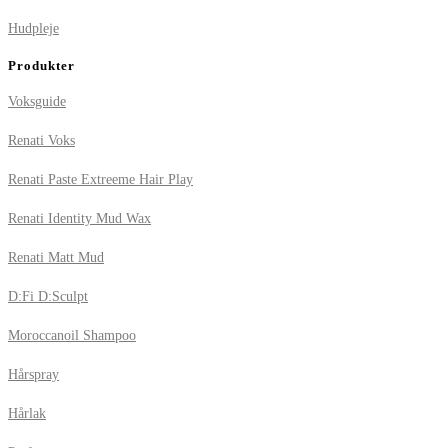
Hudpleje
Produkter
Voksguide
Renati Voks
Renati Paste Extreeme Hair Play
Renati Identity Mud Wax
Renati Matt Mud
D:Fi D:Sculpt
Moroccanoil Shampoo
Hårspray
Hårlak