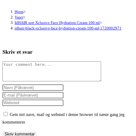
Hjem
>
Varer
>
IdHAIR sort Xclusive Face Hydration Cream 100 ml
>
idhair-black-xclusive-face-hydration-cream-100-ml-1720002971
Skriv et svar
Comment
Enter
your
Enter
name
your
Enter
or
email
your
Gem mit navn, mail og websted i denne browser til næste gang jeg
username
address
website
kommenterer.
to
to
URL
comment
comment
(optional)