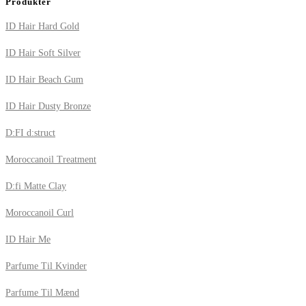
Produkter
ID Hair Hard Gold
ID Hair Soft Silver
ID Hair Beach Gum
ID Hair Dusty Bronze
D:FI d:struct
Moroccanoil Treatment
D:fi Matte Clay
Moroccanoil Curl
ID Hair Me
Parfume Til Kvinder
Parfume Til Mænd