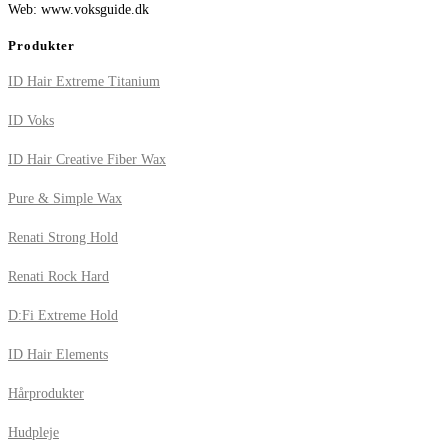
Web: www.voksguide.dk
Produkter
ID Hair Extreme Titanium
ID Voks
ID Hair Creative Fiber Wax
Pure & Simple Wax
Renati Strong Hold
Renati Rock Hard
D:Fi Extreme Hold
ID Hair Elements
Hårprodukter
Hudpleje