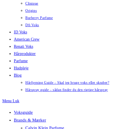
Clinique
Origins
Burberry Parfume
Dfi Voks
ID Voks
American Crew
Renati Voks
Hårprodukter
Parfume
Hudpleje
Blog
Hårfjerning Guide – Skal jeg bruge voks eller skraber?
Hårspray guide – sådan finder du den rigtige hårspray
Menu
Luk
Voksguide
Brands & Mærker
Calvin Klein Parfume