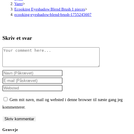
Varer
>
Ecooking Eyeshadow Blend Brush 1 pieces
>
ecooking-eyeshadow-blend-brush-1755245607
Skriv et svar
Comment
Enter
your
Enter
name
your
Enter
or
email
your
Gem mit navn, mail og websted i denne browser til næste gang jeg
username
address
website
kommenterer.
to
to
URL
comment
comment
(optional)
Genveje