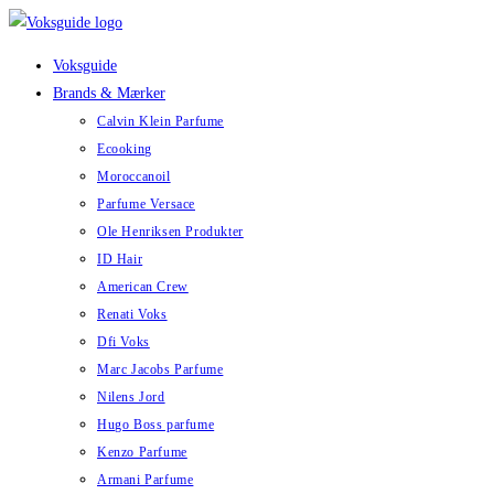
Skip
to
Voksguide
content
Brands & Mærker
Calvin Klein Parfume
Ecooking
Moroccanoil
Parfume Versace
Ole Henriksen Produkter
ID Hair
American Crew
Renati Voks
Dfi Voks
Marc Jacobs Parfume
Nilens Jord
Hugo Boss parfume
Kenzo Parfume
Armani Parfume