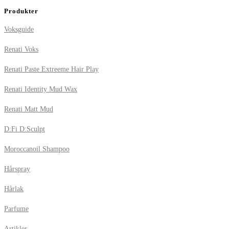
Produkter
Voksguide
Renati Voks
Renati Paste Extreeme Hair Play
Renati Identity Mud Wax
Renati Matt Mud
D:Fi D:Sculpt
Moroccanoil Shampoo
Hårspray
Hårlak
Parfume
Artikler