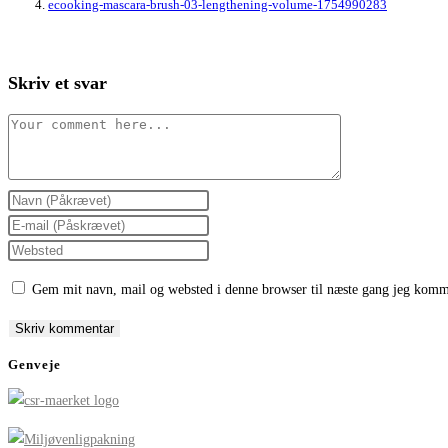
ecooking-mascara-brush-03-lengthening-volume-1754990283
Skriv et svar
Comment
Enter
your
Enter
name
your
Enter
or
email
your
Gem mit navn, mail og websted i denne browser til næste gang jeg komm
username
address
website
to
to
URL
comment
comment
(optional)
Genveje