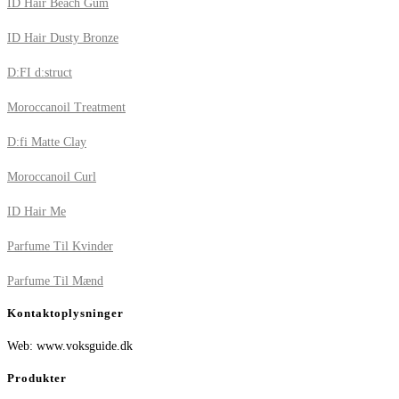
ID Hair Beach Gum
ID Hair Dusty Bronze
D:FI d:struct
Moroccanoil Treatment
D:fi Matte Clay
Moroccanoil Curl
ID Hair Me
Parfume Til Kvinder
Parfume Til Mænd
Kontaktoplysninger
Web: www.voksguide.dk
Produkter