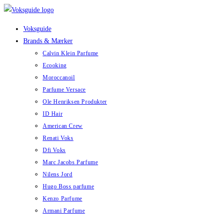
Skip
to
Voksguide
content
Brands & Mærker
Calvin Klein Parfume
Ecooking
Moroccanoil
Parfume Versace
Ole Henriksen Produkter
ID Hair
American Crew
Renati Voks
Dfi Voks
Marc Jacobs Parfume
Nilens Jord
Hugo Boss parfume
Kenzo Parfume
Armani Parfume