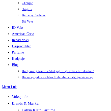
Clinique
Origins
Burberry Parfume
Dfi Voks
ID Voks
American Crew
Renati Voks
Hårprodukter
Parfume
Hudpleje
Blog
Hårfjerning Guide – Skal jeg bruge voks eller skraber?
Hårspray guide – sådan finder du den rigtige hårspray
Menu
Luk
Voksguide
Brands & Mærker
Calvin Klein Parfume