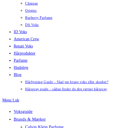
Clinique
Origins
Burberry Parfume
Dfi Voks
ID Voks
American Crew
Renati Voks
Hårprodukter
Parfume
Hudpleje
Blog
Hårfjerning Guide – Skal jeg bruge voks eller skraber?
Hårspray guide – sådan finder du den rigtige hårspray
Menu
Luk
Voksguide
Brands & Mærker
Calvin Klein Parfume