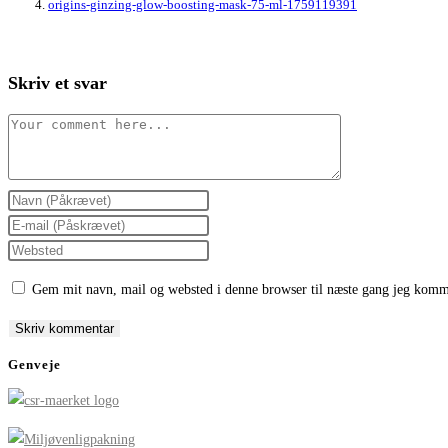
origins-ginzing-glow-boosting-mask-75-ml-1759119391
Skriv et svar
Comment
Enter
your
Enter
name
your
Enter
or
email
your
Gem mit navn, mail og websted i denne browser til næste gang jeg komm
username
address
website
to
to
URL
comment
comment
(optional)
Genveje