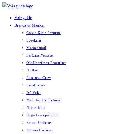
Skip
to
Voksguide
content
Brands & Mærker
Calvin Klein Parfume
Ecooking
Moroccanoil
Parfume Versace
Ole Henriksen Produkter
ID Hair
American Crew
Renati Voks
Dfi Voks
Marc Jacobs Parfume
Nilens Jord
Hugo Boss parfume
Kenzo Parfume
Armani Parfume