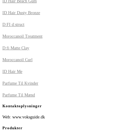
ID Hair Beach Gum
ID Hair Dusty Bronze
D:FI d:struct
Moroccanoil Treatment
D:fi Matte Clay
Moroccanoil Curl
ID Hair Me
Parfume Til Kvinder
Parfume Til Mænd
Kontaktoplysninger
Web: www.voksguide.dk
Produkter