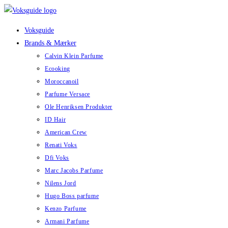
Skip
to
Voksguide
content
Brands & Mærker
Calvin Klein Parfume
Ecooking
Moroccanoil
Parfume Versace
Ole Henriksen Produkter
ID Hair
American Crew
Renati Voks
Dfi Voks
Marc Jacobs Parfume
Nilens Jord
Hugo Boss parfume
Kenzo Parfume
Armani Parfume