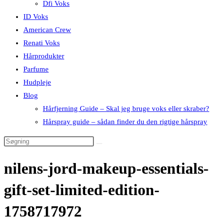
Dfi Voks
ID Voks
American Crew
Renati Voks
Hårprodukter
Parfume
Hudpleje
Blog
Hårfjerning Guide – Skal jeg bruge voks eller skraber?
Hårspray guide – sådan finder du den rigtige hårspray
nilens-jord-makeup-essentials-
gift-set-limited-edition-
1758717972