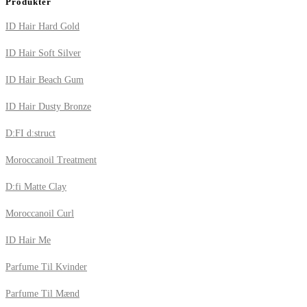
Produkter
ID Hair Hard Gold
ID Hair Soft Silver
ID Hair Beach Gum
ID Hair Dusty Bronze
D:FI d:struct
Moroccanoil Treatment
D:fi Matte Clay
Moroccanoil Curl
ID Hair Me
Parfume Til Kvinder
Parfume Til Mænd