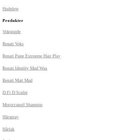
Hudpleje
Produkter
Voksguide
Renati Voks
Renati Paste Extreeme Hair Play
Renati Identity Mud Wax
Renati Matt Mud
D:Fi D:Sculpt
Moroccanoil Shampoo
Hårspray
Hårlak