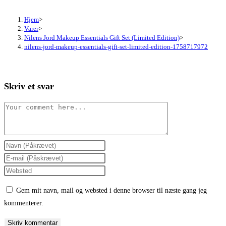
Hjem
>
Varer
>
Nilens Jord Makeup Essentials Gift Set (Limited Edition)
>
nilens-jord-makeup-essentials-gift-set-limited-edition-1758717972
Skriv et svar
Comment
Enter
your
Enter
name
your
Enter
or
email
your
Gem mit navn, mail og websted i denne browser til næste gang jeg
username
address
website
kommenterer.
to
to
URL
comment
comment
(optional)