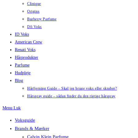
Clinique
Origins
Burberry Parfume
Dfi Voks
ID Voks
American Crew
Renati Voks
Hårprodukter
Parfume
Hudpleje
Blog
Hårfjerning Guide – Skal jeg bruge voks eller skraber?
Hårspray guide – sådan finder du den rigtige hårspray
Menu
Luk
Voksguide
Brands & Mærker
Calvin Klein Parfume