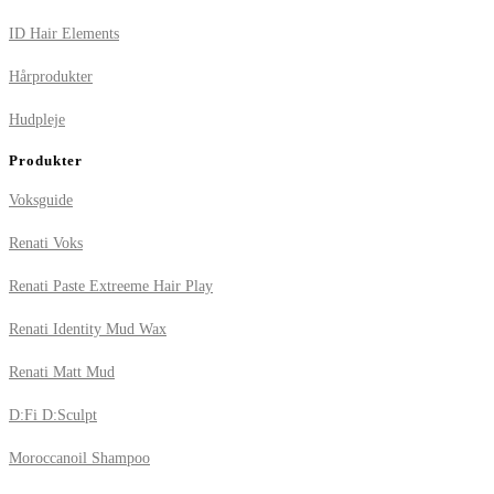
ID Hair Elements
Hårprodukter
Hudpleje
Produkter
Voksguide
Renati Voks
Renati Paste Extreeme Hair Play
Renati Identity Mud Wax
Renati Matt Mud
D:Fi D:Sculpt
Moroccanoil Shampoo