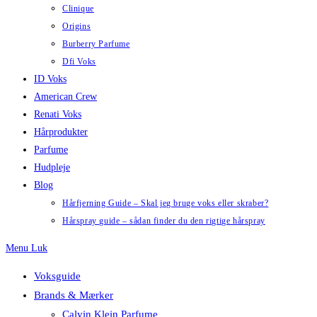
Clinique
Origins
Burberry Parfume
Dfi Voks
ID Voks
American Crew
Renati Voks
Hårprodukter
Parfume
Hudpleje
Blog
Hårfjerning Guide – Skal jeg bruge voks eller skraber?
Hårspray guide – sådan finder du den rigtige hårspray
Menu
Luk
Voksguide
Brands & Mærker
Calvin Klein Parfume