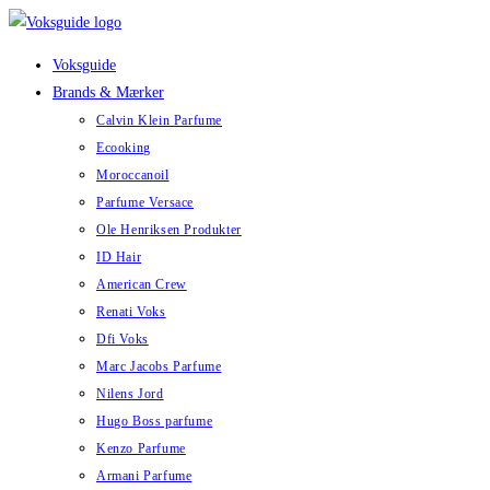
Skip
to
Voksguide
content
Brands & Mærker
Calvin Klein Parfume
Ecooking
Moroccanoil
Parfume Versace
Ole Henriksen Produkter
ID Hair
American Crew
Renati Voks
Dfi Voks
Marc Jacobs Parfume
Nilens Jord
Hugo Boss parfume
Kenzo Parfume
Armani Parfume