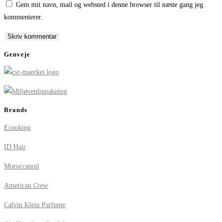
Gem mit navn, mail og websted i denne browser til næste gang jeg
username
address
website
kommenterer.
to
to
URL
comment
comment
(optional)
Genveje
Brands
Ecooking
ID Hair
Moroccanoil
American Crew
Calvin Klein Parfume