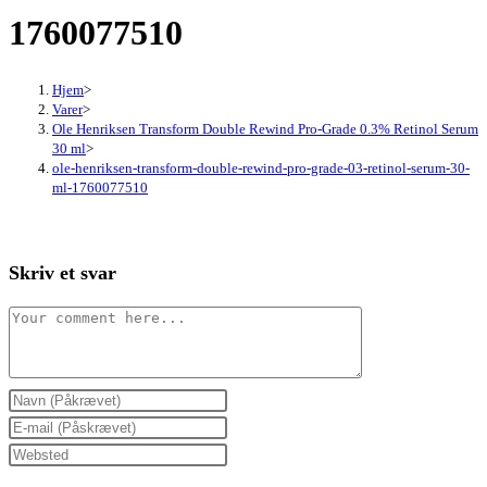
1760077510
Hjem
>
Varer
>
Ole Henriksen Transform Double Rewind Pro-Grade 0.3% Retinol Serum
30 ml
>
ole-henriksen-transform-double-rewind-pro-grade-03-retinol-serum-30-
ml-1760077510
Skriv et svar
Comment
Enter
your
Enter
name
your
Enter
or
email
your