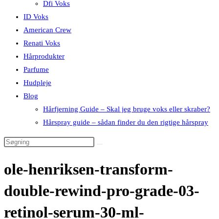
Dfi Voks
ID Voks
American Crew
Renati Voks
Hårprodukter
Parfume
Hudpleje
Blog
Hårfjerning Guide – Skal jeg bruge voks eller skraber?
Hårspray guide – sådan finder du den rigtige hårspray
ole-henriksen-transform-
double-rewind-pro-grade-03-
retinol-serum-30-ml-