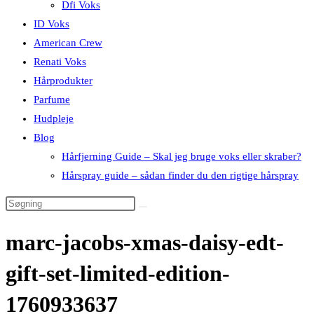
Dfi Voks
ID Voks
American Crew
Renati Voks
Hårprodukter
Parfume
Hudpleje
Blog
Hårfjerning Guide – Skal jeg bruge voks eller skraber?
Hårspray guide – sådan finder du den rigtige hårspray
marc-jacobs-xmas-daisy-edt-
gift-set-limited-edition-
1760933637