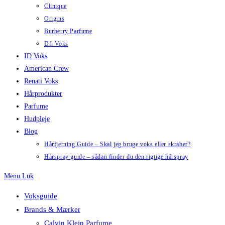
Clinique
Origins
Burberry Parfume
Dfi Voks
ID Voks
American Crew
Renati Voks
Hårprodukter
Parfume
Hudpleje
Blog
Hårfjerning Guide – Skal jeg bruge voks eller skraber?
Hårspray guide – sådan finder du den rigtige hårspray
Menu
Luk
Voksguide
Brands & Mærker
Calvin Klein Parfume