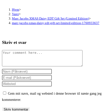
Hjem
>
Varer
>
Marc Jacobs XMAS Daisy EDT Gift Set (Limited Edition)
>
marc-jacobs-xmas-daisy-edt-gift-set-limited-edition-1760933637
Skriv et svar
Comment
Enter
your
Enter
name
your
Enter
or
email
your
Gem mit navn, mail og websted i denne browser til næste gang jeg
username
address
website
kommenterer.
to
to
URL
comment
comment
(optional)