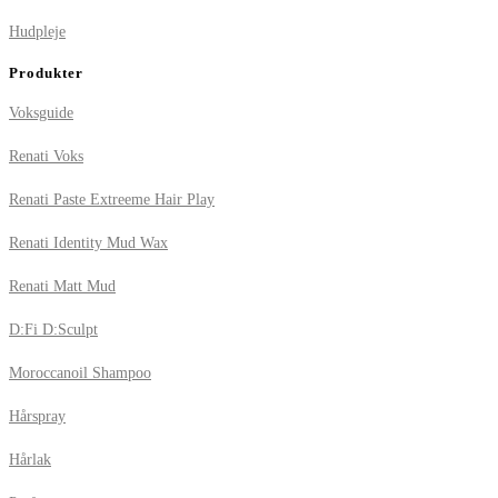
Hudpleje
Produkter
Voksguide
Renati Voks
Renati Paste Extreeme Hair Play
Renati Identity Mud Wax
Renati Matt Mud
D:Fi D:Sculpt
Moroccanoil Shampoo
Hårspray
Hårlak