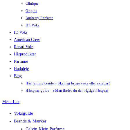
Clinique
Origins
Burberry Parfume
Dfi Voks
ID Voks
American Crew
Renati Voks
Hårprodukter
Parfume
Hudpleje
Blog
Hårfjerning Guide – Skal jeg bruge voks eller skraber?
Hårspray guide – sådan finder du den rigtige hårspray
Menu
Luk
Voksguide
Brands & Mærker
Calvin Klein Parfume