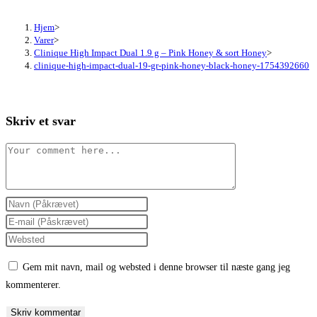
Hjem
>
Varer
>
Clinique High Impact Dual 1.9 g – Pink Honey & sort Honey
>
clinique-high-impact-dual-19-gr-pink-honey-black-honey-1754392660
Skriv et svar
Comment
Enter
your
Enter
name
your
Enter
or
email
your
Gem mit navn, mail og websted i denne browser til næste gang jeg
username
address
website
kommenterer.
to
to
URL
comment
comment
(optional)