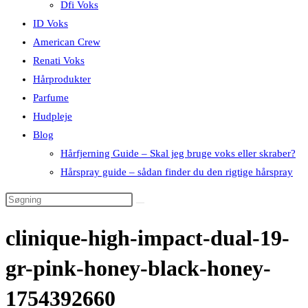
Dfi Voks
ID Voks
American Crew
Renati Voks
Hårprodukter
Parfume
Hudpleje
Blog
Hårfjerning Guide – Skal jeg bruge voks eller skraber?
Hårspray guide – sådan finder du den rigtige hårspray
clinique-high-impact-dual-19-
gr-pink-honey-black-honey-
1754392660