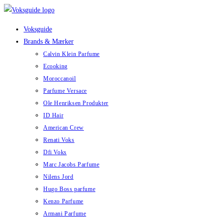
Skip
to
Voksguide
content
Brands & Mærker
Calvin Klein Parfume
Ecooking
Moroccanoil
Parfume Versace
Ole Henriksen Produkter
ID Hair
American Crew
Renati Voks
Dfi Voks
Marc Jacobs Parfume
Nilens Jord
Hugo Boss parfume
Kenzo Parfume
Armani Parfume