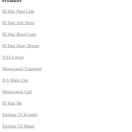
Produkter
ID Hair Hard Gold
ID Hair Soft Silver
ID Hair Beach Gum
ID Hair Dusty Bronze
D:FI d:struct
Moroccanoil Treatment
D:fi Matte Clay
Moroccanoil Curl
ID Hair Me
Parfume Til Kvinder
Parfume Til Mænd