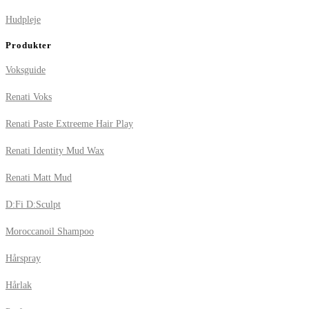
Hudpleje
Produkter
Voksguide
Renati Voks
Renati Paste Extreeme Hair Play
Renati Identity Mud Wax
Renati Matt Mud
D:Fi D:Sculpt
Moroccanoil Shampoo
Hårspray
Hårlak