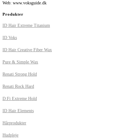
Web: www.voksguide.dk
Produkter
ID Hair Extreme Titanium
ID Voks
ID Hair Creative Fiber Wax
Pure & Simple Wax
Renati Strong Hold
Renati Rock Hard
D:Fi Extreme Hold
ID Hair Elements
Hårprodukter
Hudpleje