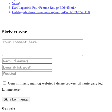
Varer
>
Karl Lagerfeld Pour Femme Rouge EDP 45 ml
>
karl-lagerfeld-pour-femme-rouge-edp-45-ml-1710746118
Skriv et svar
Comment
Enter
your
Enter
name
your
Enter
or
email
your
Gem mit navn, mail og websted i denne browser til næste gang jeg
username
address
website
kommenterer.
to
to
URL
comment
comment
(optional)
Genveje