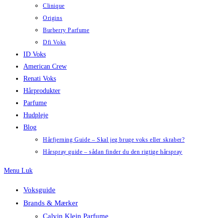
Clinique
Origins
Burberry Parfume
Dfi Voks
ID Voks
American Crew
Renati Voks
Hårprodukter
Parfume
Hudpleje
Blog
Hårfjerning Guide – Skal jeg bruge voks eller skraber?
Hårspray guide – sådan finder du den rigtige hårspray
Menu
Luk
Voksguide
Brands & Mærker
Calvin Klein Parfume