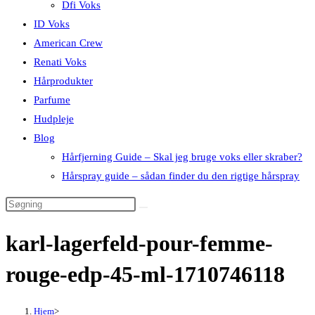
Dfi Voks
ID Voks
American Crew
Renati Voks
Hårprodukter
Parfume
Hudpleje
Blog
Hårfjerning Guide – Skal jeg bruge voks eller skraber?
Hårspray guide – sådan finder du den rigtige hårspray
karl-lagerfeld-pour-femme-
rouge-edp-45-ml-1710746118
Hjem
>