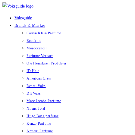
Skip
to
Voksguide
content
Brands & Mærker
Calvin Klein Parfume
Ecooking
Moroccanoil
Parfume Versace
Ole Henriksen Produkter
ID Hair
American Crew
Renati Voks
Dfi Voks
Marc Jacobs Parfume
Nilens Jord
Hugo Boss parfume
Kenzo Parfume
Armani Parfume