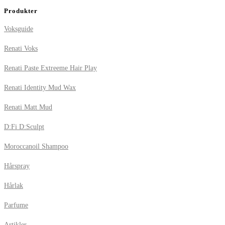
Produkter
Voksguide
Renati Voks
Renati Paste Extreeme Hair Play
Renati Identity Mud Wax
Renati Matt Mud
D:Fi D:Sculpt
Moroccanoil Shampoo
Hårspray
Hårlak
Parfume
Artikler