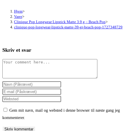
Hjem
>
Varer
>
Clinique Pop Longwear Lipstick Matte 3.9 g – Beach Pop
>
clinique-pop-longwear-lipstick-matte-39-gr-beach-pop-1727348729
Skriv et svar
Comment
Enter
your
Enter
name
your
Enter
or
email
your
Gem mit navn, mail og websted i denne browser til næste gang jeg
username
address
website
kommenterer.
to
to
URL
comment
comment
(optional)