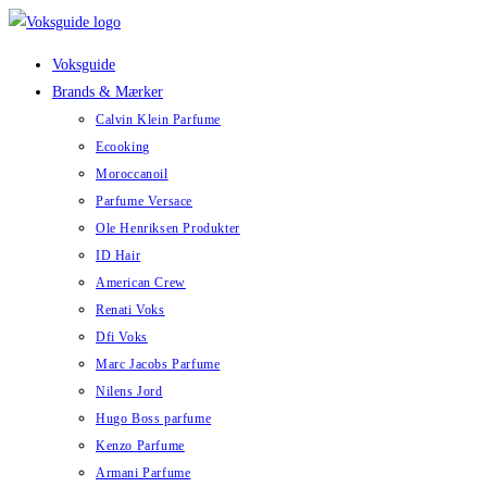
Skip
to
Voksguide
content
Brands & Mærker
Calvin Klein Parfume
Ecooking
Moroccanoil
Parfume Versace
Ole Henriksen Produkter
ID Hair
American Crew
Renati Voks
Dfi Voks
Marc Jacobs Parfume
Nilens Jord
Hugo Boss parfume
Kenzo Parfume
Armani Parfume