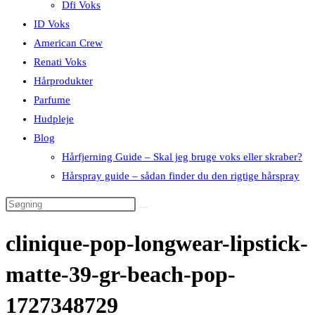
Dfi Voks
ID Voks
American Crew
Renati Voks
Hårprodukter
Parfume
Hudpleje
Blog
Hårfjerning Guide – Skal jeg bruge voks eller skraber?
Hårspray guide – sådan finder du den rigtige hårspray
clinique-pop-longwear-lipstick-
matte-39-gr-beach-pop-
1727348729