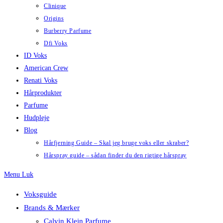
Clinique
Origins
Burberry Parfume
Dfi Voks
ID Voks
American Crew
Renati Voks
Hårprodukter
Parfume
Hudpleje
Blog
Hårfjerning Guide – Skal jeg bruge voks eller skraber?
Hårspray guide – sådan finder du den rigtige hårspray
Menu
Luk
Voksguide
Brands & Mærker
Calvin Klein Parfume