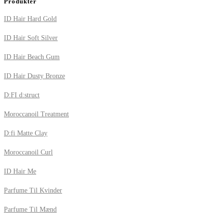
Produkter
ID Hair Hard Gold
ID Hair Soft Silver
ID Hair Beach Gum
ID Hair Dusty Bronze
D:FI d:struct
Moroccanoil Treatment
D:fi Matte Clay
Moroccanoil Curl
ID Hair Me
Parfume Til Kvinder
Parfume Til Mænd