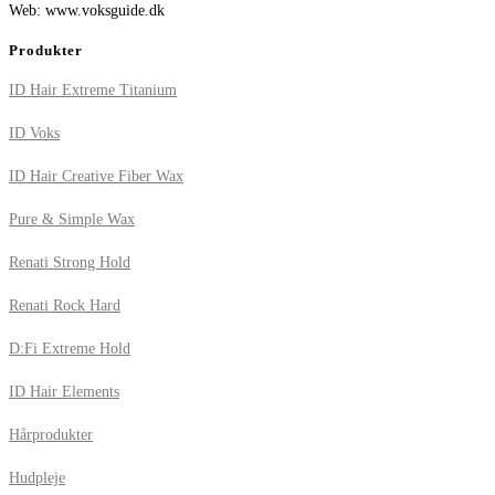
Web: www.voksguide.dk
Produkter
ID Hair Extreme Titanium
ID Voks
ID Hair Creative Fiber Wax
Pure & Simple Wax
Renati Strong Hold
Renati Rock Hard
D:Fi Extreme Hold
ID Hair Elements
Hårprodukter
Hudpleje