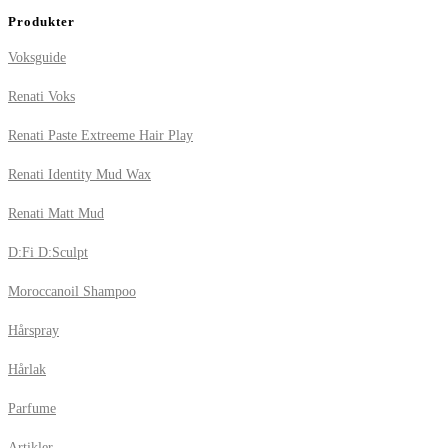
Produkter
Voksguide
Renati Voks
Renati Paste Extreeme Hair Play
Renati Identity Mud Wax
Renati Matt Mud
D:Fi D:Sculpt
Moroccanoil Shampoo
Hårspray
Hårlak
Parfume
Artikler