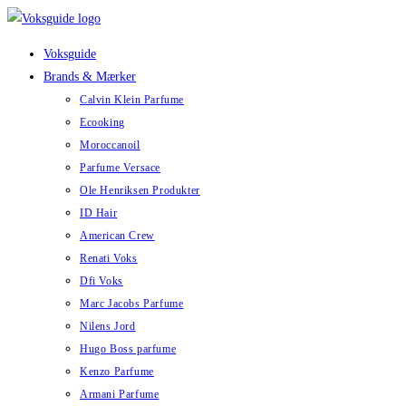
Skip
to
Voksguide
content
Brands & Mærker
Calvin Klein Parfume
Ecooking
Moroccanoil
Parfume Versace
Ole Henriksen Produkter
ID Hair
American Crew
Renati Voks
Dfi Voks
Marc Jacobs Parfume
Nilens Jord
Hugo Boss parfume
Kenzo Parfume
Armani Parfume