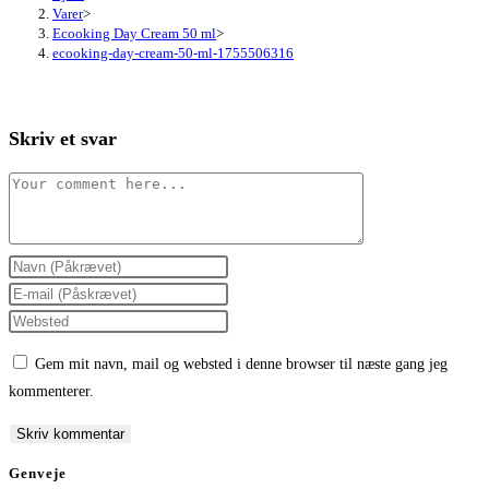
Varer
>
Ecooking Day Cream 50 ml
>
ecooking-day-cream-50-ml-1755506316
Skriv et svar
Comment
Enter
your
Enter
name
your
Enter
or
email
your
Gem mit navn, mail og websted i denne browser til næste gang jeg
username
address
website
kommenterer.
to
to
URL
comment
comment
(optional)
Genveje