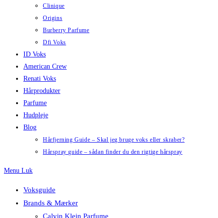
Clinique
Origins
Burberry Parfume
Dfi Voks
ID Voks
American Crew
Renati Voks
Hårprodukter
Parfume
Hudpleje
Blog
Hårfjerning Guide – Skal jeg bruge voks eller skraber?
Hårspray guide – sådan finder du den rigtige hårspray
Menu
Luk
Voksguide
Brands & Mærker
Calvin Klein Parfume