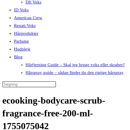
Dfi Voks
ID Voks
American Crew
Renati Voks
Hårprodukter
Parfume
Hudpleje
Blog
Hårfjerning Guide – Skal jeg bruge voks eller skraber?
Hårspray guide – sådan finder du den rigtige hårspray
ecooking-bodycare-scrub-
fragrance-free-200-ml-
1755075042