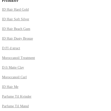
Produkter
ID Hair Hard Gold
ID Hair Soft Silver
ID Hair Beach Gum
ID Hair Dusty Bronze
D:FI d:struct
Moroccanoil Treatment
D:fi Matte Clay
Moroccanoil Curl
ID Hair Me
Parfume Til Kvinder
Parfume Til Mænd