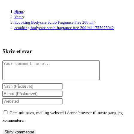
Hjem
>
Varer
>
Ecooking Bodycare Scrub Fragrance Free 200 ml
>
ecooking-bodycare-scrub-fragrance-free-200-ml-1755075042
Skriv et svar
Comment
Enter
your
Enter
name
your
Enter
or
email
your
Gem mit navn, mail og websted i denne browser til næste gang jeg
username
address
website
kommenterer.
to
to
URL
comment
comment
(optional)