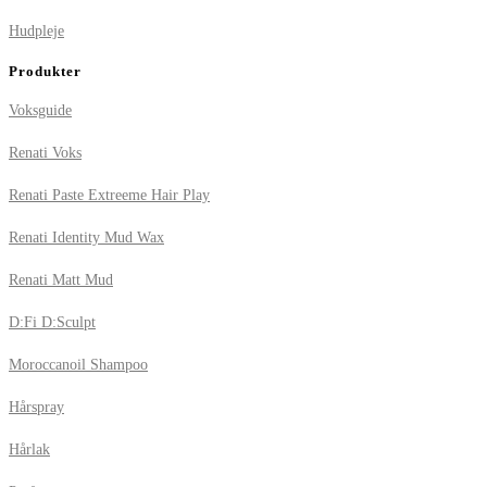
Hudpleje
Produkter
Voksguide
Renati Voks
Renati Paste Extreeme Hair Play
Renati Identity Mud Wax
Renati Matt Mud
D:Fi D:Sculpt
Moroccanoil Shampoo
Hårspray
Hårlak