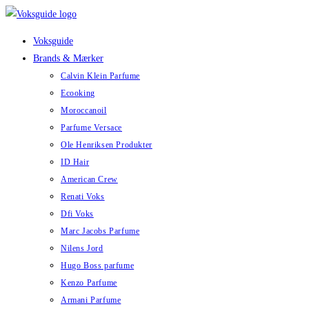
Skip
to
Voksguide
content
Brands & Mærker
Calvin Klein Parfume
Ecooking
Moroccanoil
Parfume Versace
Ole Henriksen Produkter
ID Hair
American Crew
Renati Voks
Dfi Voks
Marc Jacobs Parfume
Nilens Jord
Hugo Boss parfume
Kenzo Parfume
Armani Parfume