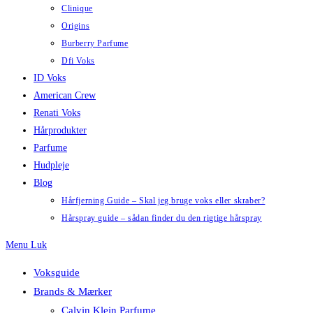
Clinique
Origins
Burberry Parfume
Dfi Voks
ID Voks
American Crew
Renati Voks
Hårprodukter
Parfume
Hudpleje
Blog
Hårfjerning Guide – Skal jeg bruge voks eller skraber?
Hårspray guide – sådan finder du den rigtige hårspray
Menu
Luk
Voksguide
Brands & Mærker
Calvin Klein Parfume