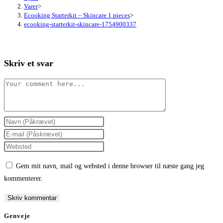
Varer
>
Ecooking Starterkit – Skincare 1 pieces
>
ecooking-starterkit-skincare-1754900337
Skriv et svar
Comment
Enter
your
Enter
name
your
Enter
or
email
your
Gem mit navn, mail og websted i denne browser til næste gang jeg
username
address
website
kommenterer.
to
to
URL
comment
comment
(optional)
Genveje