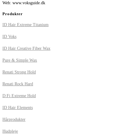
Web: www.voksguide.dk
Produkter
ID Hair Extreme Titanium
ID Voks
ID Hair Creative Fiber Wax
Pure & Simple Wax
Renati Strong Hold
Renati Rock Hard
D:Fi Extreme Hold
ID Hair Elements
Hårprodukter
Hudpleje