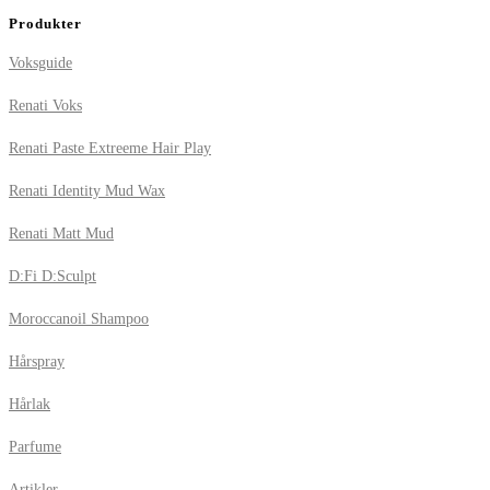
Produkter
Voksguide
Renati Voks
Renati Paste Extreeme Hair Play
Renati Identity Mud Wax
Renati Matt Mud
D:Fi D:Sculpt
Moroccanoil Shampoo
Hårspray
Hårlak
Parfume
Artikler