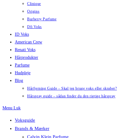
Clinique
Origins
Burberry Parfume
Dfi Voks
ID Voks
American Crew
Renati Voks
Hårprodukter
Parfume
Hudpleje
Blog
Hårfjerning Guide – Skal jeg bruge voks eller skraber?
Hårspray guide – sådan finder du den rigtige hårspray
Menu
Luk
Voksguide
Brands & Mærker
Calvin Klein Parfume