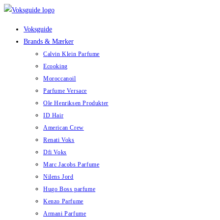
Skip
to
Voksguide
content
Brands & Mærker
Calvin Klein Parfume
Ecooking
Moroccanoil
Parfume Versace
Ole Henriksen Produkter
ID Hair
American Crew
Renati Voks
Dfi Voks
Marc Jacobs Parfume
Nilens Jord
Hugo Boss parfume
Kenzo Parfume
Armani Parfume