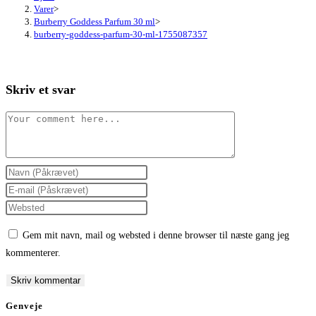
Varer
>
Burberry Goddess Parfum 30 ml
>
burberry-goddess-parfum-30-ml-1755087357
Skriv et svar
Comment
Enter
your
Enter
name
your
Enter
or
email
your
Gem mit navn, mail og websted i denne browser til næste gang jeg
username
address
website
kommenterer.
to
to
URL
comment
comment
(optional)
Genveje