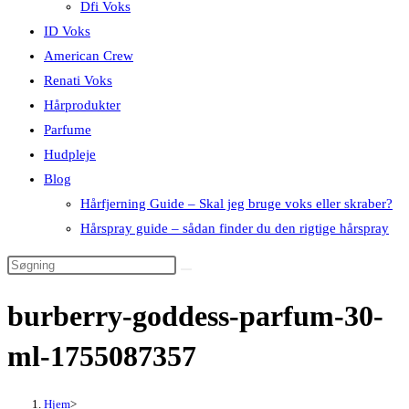
Dfi Voks
ID Voks
American Crew
Renati Voks
Hårprodukter
Parfume
Hudpleje
Blog
Hårfjerning Guide – Skal jeg bruge voks eller skraber?
Hårspray guide – sådan finder du den rigtige hårspray
burberry-goddess-parfum-30-
ml-1755087357
Hjem
>