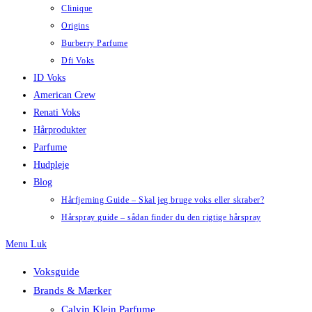
Clinique
Origins
Burberry Parfume
Dfi Voks
ID Voks
American Crew
Renati Voks
Hårprodukter
Parfume
Hudpleje
Blog
Hårfjerning Guide – Skal jeg bruge voks eller skraber?
Hårspray guide – sådan finder du den rigtige hårspray
Menu
Luk
Voksguide
Brands & Mærker
Calvin Klein Parfume