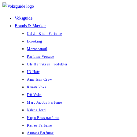
Skip
to
Voksguide
content
Brands & Mærker
Calvin Klein Parfume
Ecooking
Moroccanoil
Parfume Versace
Ole Henriksen Produkter
ID Hair
American Crew
Renati Voks
Dfi Voks
Marc Jacobs Parfume
Nilens Jord
Hugo Boss parfume
Kenzo Parfume
Armani Parfume