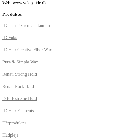
Web: www.voksguide.dk
Produkter
ID Hair Extreme Titanium
ID Voks
ID Hair Creative Fiber Wax
Pure & Simple Wax
Renati Strong Hold
Renati Rock Hard
D:Fi Extreme Hold
ID Hair Elements
Hårprodukter
Hudpleje