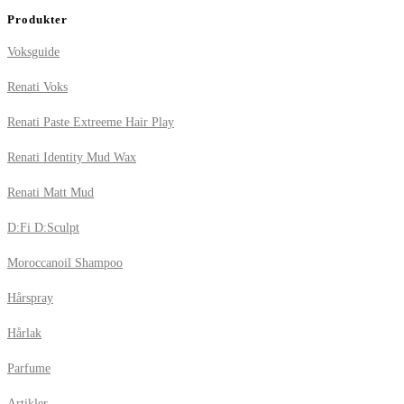
Produkter
Voksguide
Renati Voks
Renati Paste Extreeme Hair Play
Renati Identity Mud Wax
Renati Matt Mud
D:Fi D:Sculpt
Moroccanoil Shampoo
Hårspray
Hårlak
Parfume
Artikler