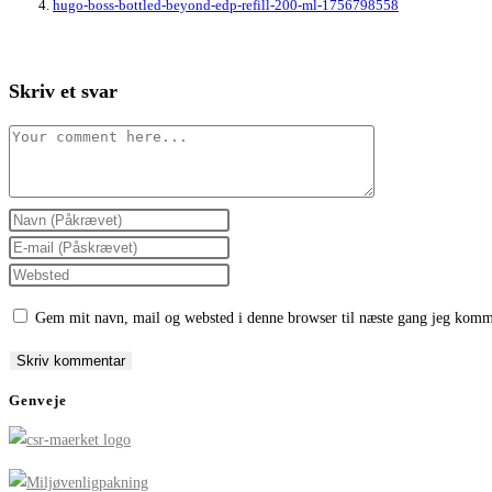
hugo-boss-bottled-beyond-edp-refill-200-ml-1756798558
Skriv et svar
Comment
Enter
your
Enter
name
your
Enter
or
email
your
Gem mit navn, mail og websted i denne browser til næste gang jeg komm
username
address
website
to
to
URL
comment
comment
(optional)
Genveje