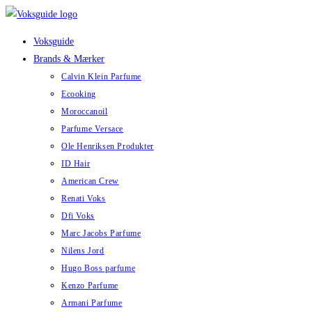
Skip
to
Voksguide
content
Brands & Mærker
Calvin Klein Parfume
Ecooking
Moroccanoil
Parfume Versace
Ole Henriksen Produkter
ID Hair
American Crew
Renati Voks
Dfi Voks
Marc Jacobs Parfume
Nilens Jord
Hugo Boss parfume
Kenzo Parfume
Armani Parfume