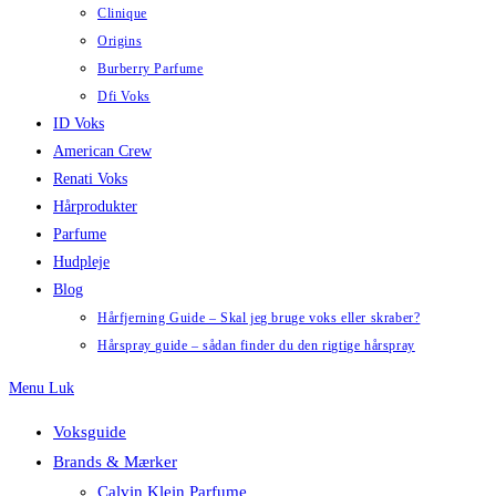
Clinique
Origins
Burberry Parfume
Dfi Voks
ID Voks
American Crew
Renati Voks
Hårprodukter
Parfume
Hudpleje
Blog
Hårfjerning Guide – Skal jeg bruge voks eller skraber?
Hårspray guide – sådan finder du den rigtige hårspray
Menu
Luk
Voksguide
Brands & Mærker
Calvin Klein Parfume