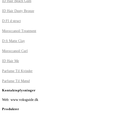
ID Hair Beach Gum
ID Hair Dusty Bronze
D:FI d:struct
Moroccanoil Treatment
D:fi Matte Clay
Moroccanoil Curl
ID Hair Me
Parfume Til Kvinder
Parfume Til Mænd
Kontaktoplysninger
Web: www.voksguide.dk
Produkter