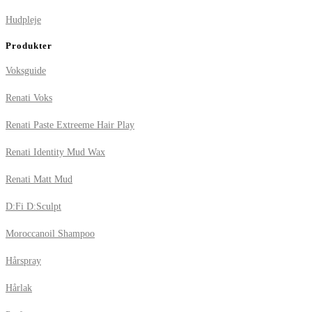
Hudpleje
Produkter
Voksguide
Renati Voks
Renati Paste Extreeme Hair Play
Renati Identity Mud Wax
Renati Matt Mud
D:Fi D:Sculpt
Moroccanoil Shampoo
Hårspray
Hårlak