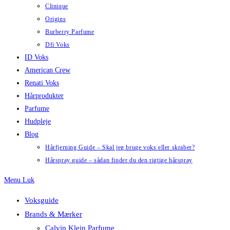
Clinique
Origins
Burberry Parfume
Dfi Voks
ID Voks
American Crew
Renati Voks
Hårprodukter
Parfume
Hudpleje
Blog
Hårfjerning Guide – Skal jeg bruge voks eller skraber?
Hårspray guide – sådan finder du den rigtige hårspray
Menu
Luk
Voksguide
Brands & Mærker
Calvin Klein Parfume