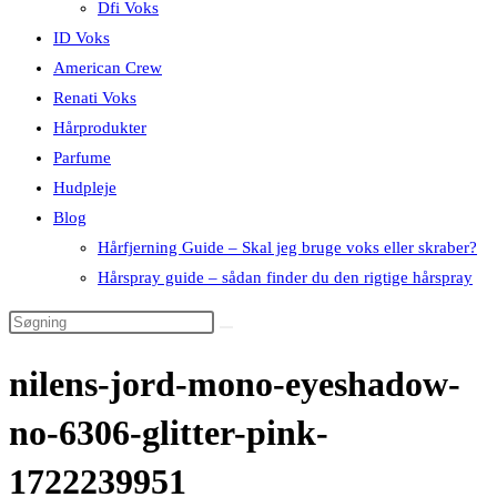
Dfi Voks
ID Voks
American Crew
Renati Voks
Hårprodukter
Parfume
Hudpleje
Blog
Hårfjerning Guide – Skal jeg bruge voks eller skraber?
Hårspray guide – sådan finder du den rigtige hårspray
nilens-jord-mono-eyeshadow-
no-6306-glitter-pink-
1722239951