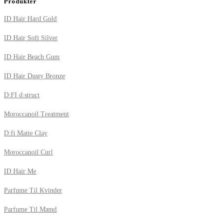
Produkter
ID Hair Hard Gold
ID Hair Soft Silver
ID Hair Beach Gum
ID Hair Dusty Bronze
D:FI d:struct
Moroccanoil Treatment
D:fi Matte Clay
Moroccanoil Curl
ID Hair Me
Parfume Til Kvinder
Parfume Til Mænd