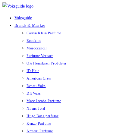
Skip
to
Voksguide
content
Brands & Mærker
Calvin Klein Parfume
Ecooking
Moroccanoil
Parfume Versace
Ole Henriksen Produkter
ID Hair
American Crew
Renati Voks
Dfi Voks
Marc Jacobs Parfume
Nilens Jord
Hugo Boss parfume
Kenzo Parfume
Armani Parfume