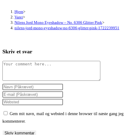
Hjem
>
Varer
>
Nilens Jord Mono Eyeshadow – No. 6306 Glitter Pink
>
nilens-jord-mono-eyeshadow-no-6306-glitter-pink-1722239951
Skriv et svar
Comment
Enter
your
Enter
name
your
Enter
or
email
your
Gem mit navn, mail og websted i denne browser til næste gang jeg
username
address
website
kommenterer.
to
to
URL
comment
comment
(optional)