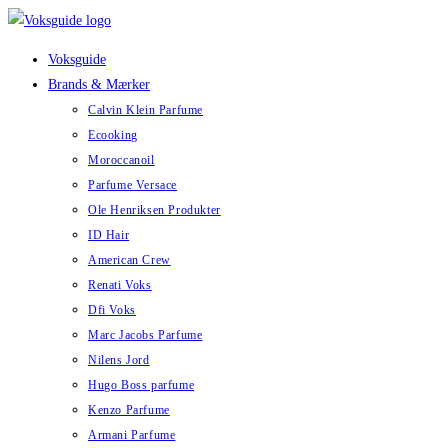
Skip
to
Voksguide
content
Brands & Mærker
Calvin Klein Parfume
Ecooking
Moroccanoil
Parfume Versace
Ole Henriksen Produkter
ID Hair
American Crew
Renati Voks
Dfi Voks
Marc Jacobs Parfume
Nilens Jord
Hugo Boss parfume
Kenzo Parfume
Armani Parfume