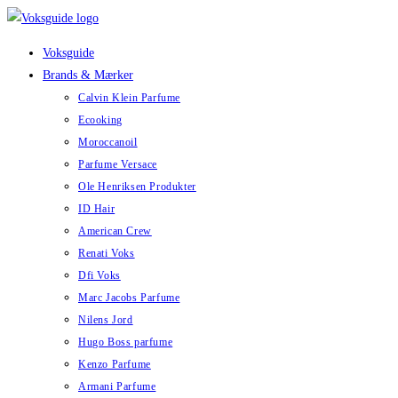
Skip
to
Voksguide
content
Brands & Mærker
Calvin Klein Parfume
Ecooking
Moroccanoil
Parfume Versace
Ole Henriksen Produkter
ID Hair
American Crew
Renati Voks
Dfi Voks
Marc Jacobs Parfume
Nilens Jord
Hugo Boss parfume
Kenzo Parfume
Armani Parfume