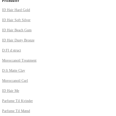
Produkter
ID Hair Hard Gold
ID Hair Soft Silver
ID Hair Beach Gum
ID Hair Dusty Bronze
D:FI d:struct
Moroccanoil Treatment
D:fi Matte Clay
Moroccanoil Curl
ID Hair Me
Parfume Til Kvinder
Parfume Til Mænd