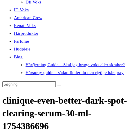
Dfi Voks
ID Voks
American Crew
Renati Voks
Hårprodukter
Parfume
Hudpleje
Blog
Hårfjerning Guide – Skal jeg bruge voks eller skraber?
Hårspray guide – sådan finder du den rigtige hårspray
clinique-even-better-dark-spot-
clearing-serum-30-ml-
1754386696