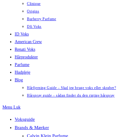
Clinique
Origins
Burberry Parfume
Dfi Voks
ID Voks
American Crew
Renati Voks
Hårprodukter
Parfume
Hudpleje
Blog
Hårfjerning Guide – Skal jeg bruge voks eller skraber?
Hårspray guide – sådan finder du den rigtige hårspray
Menu
Luk
Voksguide
Brands & Mærker
Calvin Klein Parfume