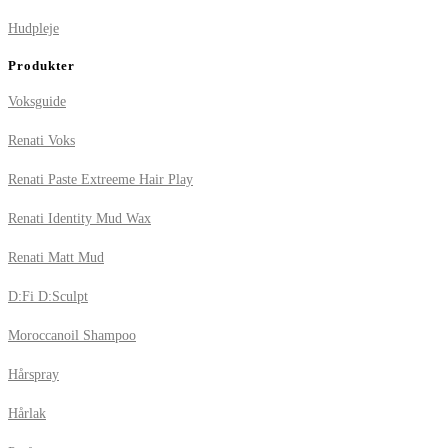
Hudpleje
Produkter
Voksguide
Renati Voks
Renati Paste Extreeme Hair Play
Renati Identity Mud Wax
Renati Matt Mud
D:Fi D:Sculpt
Moroccanoil Shampoo
Hårspray
Hårlak