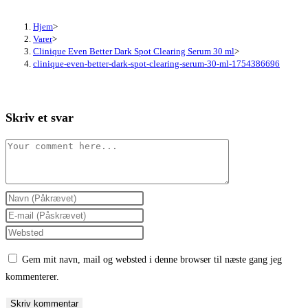
Hjem
>
Varer
>
Clinique Even Better Dark Spot Clearing Serum 30 ml
>
clinique-even-better-dark-spot-clearing-serum-30-ml-1754386696
Skriv et svar
Comment
Enter
your
Enter
name
your
Enter
or
email
your
Gem mit navn, mail og websted i denne browser til næste gang jeg
username
address
website
kommenterer.
to
to
URL
comment
comment
(optional)