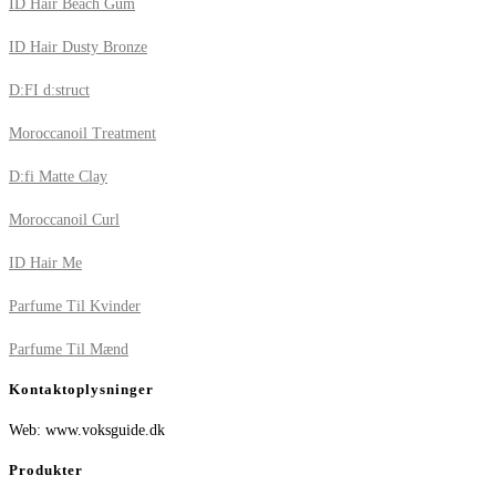
ID Hair Beach Gum
ID Hair Dusty Bronze
D:FI d:struct
Moroccanoil Treatment
D:fi Matte Clay
Moroccanoil Curl
ID Hair Me
Parfume Til Kvinder
Parfume Til Mænd
Kontaktoplysninger
Web: www.voksguide.dk
Produkter