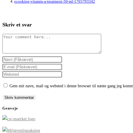
ecooking-vitamin-a-treatment-50-ml-1765793342
Skriv et svar
Comment
Enter
your
Enter
name
your
Enter
or
email
your
Gem mit navn, mail og websted i denne browser til næste gang jeg komm
username
address
website
to
to
URL
comment
comment
(optional)
Genveje