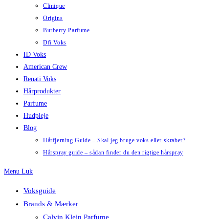
Clinique
Origins
Burberry Parfume
Dfi Voks
ID Voks
American Crew
Renati Voks
Hårprodukter
Parfume
Hudpleje
Blog
Hårfjerning Guide – Skal jeg bruge voks eller skraber?
Hårspray guide – sådan finder du den rigtige hårspray
Menu
Luk
Voksguide
Brands & Mærker
Calvin Klein Parfume