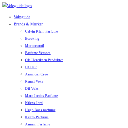
Skip
to
Voksguide
content
Brands & Mærker
Calvin Klein Parfume
Ecooking
Moroccanoil
Parfume Versace
Ole Henriksen Produkter
ID Hair
American Crew
Renati Voks
Dfi Voks
Marc Jacobs Parfume
Nilens Jord
Hugo Boss parfume
Kenzo Parfume
Armani Parfume