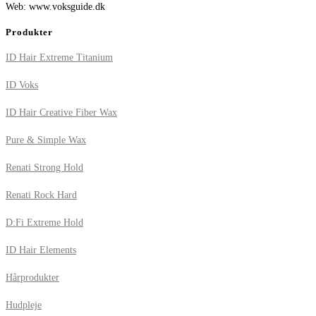
Web: www.voksguide.dk
Produkter
ID Hair Extreme Titanium
ID Voks
ID Hair Creative Fiber Wax
Pure & Simple Wax
Renati Strong Hold
Renati Rock Hard
D:Fi Extreme Hold
ID Hair Elements
Hårprodukter
Hudpleje