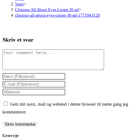
Varer
>
Clinique All About Eyes Cream 30 ml
>
clinique-all-about-eyes-cream-30-ml-1771943120
Skriv et svar
Comment
Enter
your
Enter
name
your
Enter
or
email
your
Gem mit navn, mail og websted i denne browser til næste gang jeg
username
address
website
kommenterer.
to
to
URL
comment
comment
(optional)
Genveje