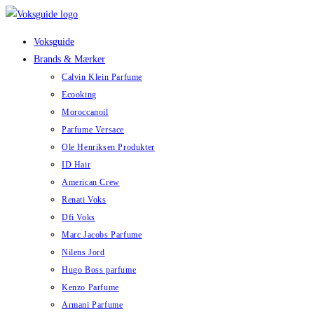
Skip
to
Voksguide
content
Brands & Mærker
Calvin Klein Parfume
Ecooking
Moroccanoil
Parfume Versace
Ole Henriksen Produkter
ID Hair
American Crew
Renati Voks
Dfi Voks
Marc Jacobs Parfume
Nilens Jord
Hugo Boss parfume
Kenzo Parfume
Armani Parfume