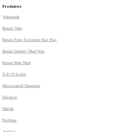
Produkter
Voksguide
Renati Voks
Renati Paste Extreeme Hair Play
Renati Identity Mud Wax
Renati Matt Mud
D:Fi D:Sculpt
Moroccanoil Shampoo
Hårspray
Hårlak
Parfume
Artikler