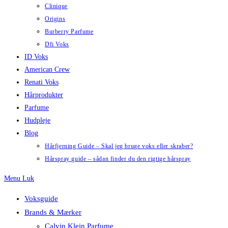
Clinique
Origins
Burberry Parfume
Dfi Voks
ID Voks
American Crew
Renati Voks
Hårprodukter
Parfume
Hudpleje
Blog
Hårfjerning Guide – Skal jeg bruge voks eller skraber?
Hårspray guide – sådan finder du den rigtige hårspray
Menu
Luk
Voksguide
Brands & Mærker
Calvin Klein Parfume