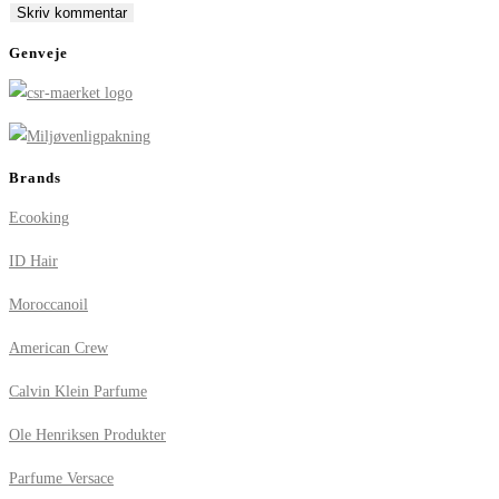
comment
comment
(optional)
Genveje
Brands
Ecooking
ID Hair
Moroccanoil
American Crew
Calvin Klein Parfume
Ole Henriksen Produkter
Parfume Versace