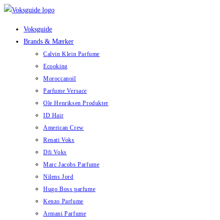
Skip
to
Voksguide
content
Brands & Mærker
Calvin Klein Parfume
Ecooking
Moroccanoil
Parfume Versace
Ole Henriksen Produkter
ID Hair
American Crew
Renati Voks
Dfi Voks
Marc Jacobs Parfume
Nilens Jord
Hugo Boss parfume
Kenzo Parfume
Armani Parfume