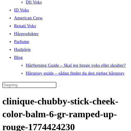
Dfi Voks
ID Voks
American Crew
Renati Voks
Hårprodukter
Parfume
Hudpleje
Blog
Hårfjerning Guide – Skal jeg bruge voks eller skraber?
Hårspray guide – sådan finder du den rigtige hårspray
clinique-chubby-stick-cheek-
color-balm-6-gr-ramped-up-
rouge-1774424230