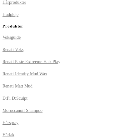
Hårprodukter
Hudpleje
Produkter
Voksguide
Renati Voks
Renati Paste Extreeme Hair Play
Renati Identity Mud Wax
Renati Matt Mud
D:Fi D:Sculpt
Moroccanoil Shampoo
Hårspray
Hårlak