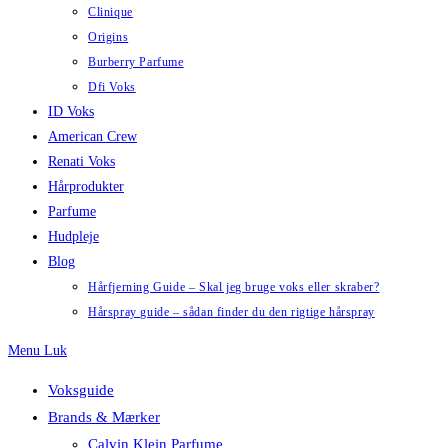
Clinique
Origins
Burberry Parfume
Dfi Voks
ID Voks
American Crew
Renati Voks
Hårprodukter
Parfume
Hudpleje
Blog
Hårfjerning Guide – Skal jeg bruge voks eller skraber?
Hårspray guide – sådan finder du den rigtige hårspray
Menu
Luk
Voksguide
Brands & Mærker
Calvin Klein Parfume