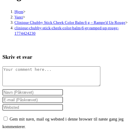
Hjem
>
Varer
>
Clinique Chubby Stick Cheek Color Balm 6 g – Rampe'd Up Rouge
>
clinique-chubby-stick-cheek-color-balm-6-gr-ramped-up-rouge-
1774424230
Skriv et svar
Comment
Enter
your
Enter
name
your
Enter
or
email
your
Gem mit navn, mail og websted i denne browser til næste gang jeg
username
address
website
kommenterer.
to
to
URL