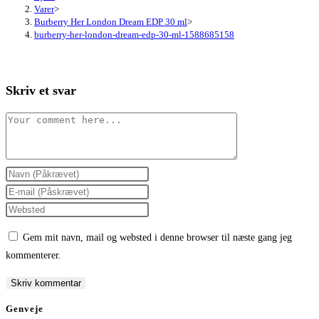
Varer
>
Burberry Her London Dream EDP 30 ml
>
burberry-her-london-dream-edp-30-ml-1588685158
Skriv et svar
Comment
Enter
your
Enter
name
your
Enter
or
email
your
Gem mit navn, mail og websted i denne browser til næste gang jeg
username
address
website
kommenterer.
to
to
URL
comment
comment
(optional)
Genveje