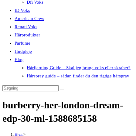
Dfi Voks
ID Voks
American Crew
Renati Voks
Hårprodukter
Parfume
Hudpleje
Blog
Hårfjerning Guide – Skal jeg bruge voks eller skraber?
Hårspray guide – sådan finder du den rigtige hårspray
burberry-her-london-dream-
edp-30-ml-1588685158
Hjem
>