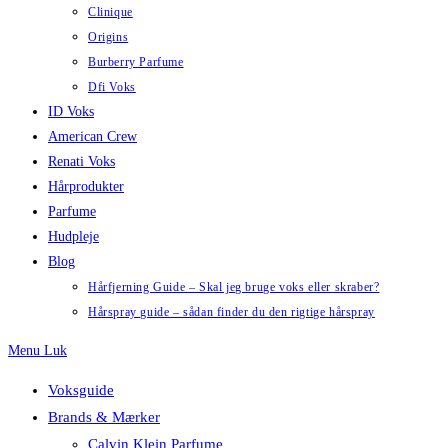
Clinique
Origins
Burberry Parfume
Dfi Voks
ID Voks
American Crew
Renati Voks
Hårprodukter
Parfume
Hudpleje
Blog
Hårfjerning Guide – Skal jeg bruge voks eller skraber?
Hårspray guide – sådan finder du den rigtige hårspray
Menu
Luk
Voksguide
Brands & Mærker
Calvin Klein Parfume