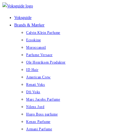
Skip
to
Voksguide
content
Brands & Mærker
Calvin Klein Parfume
Ecooking
Moroccanoil
Parfume Versace
Ole Henriksen Produkter
ID Hair
American Crew
Renati Voks
Dfi Voks
Marc Jacobs Parfume
Nilens Jord
Hugo Boss parfume
Kenzo Parfume
Armani Parfume