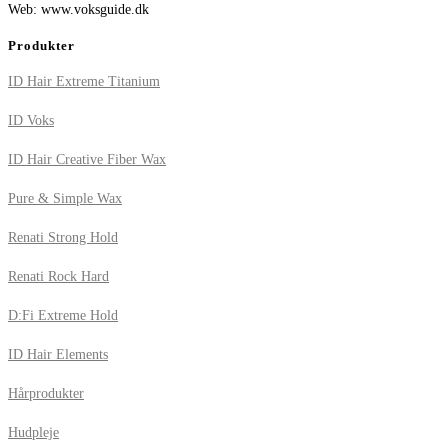
Web: www.voksguide.dk
Produkter
ID Hair Extreme Titanium
ID Voks
ID Hair Creative Fiber Wax
Pure & Simple Wax
Renati Strong Hold
Renati Rock Hard
D:Fi Extreme Hold
ID Hair Elements
Hårprodukter
Hudpleje