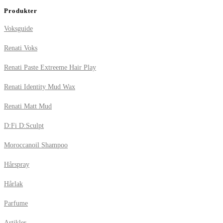
Produkter
Voksguide
Renati Voks
Renati Paste Extreeme Hair Play
Renati Identity Mud Wax
Renati Matt Mud
D:Fi D:Sculpt
Moroccanoil Shampoo
Hårspray
Hårlak
Parfume
Artikler