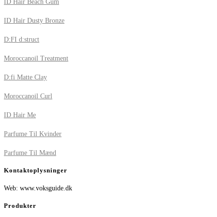
ID Hair Beach Gum
ID Hair Dusty Bronze
D:FI d:struct
Moroccanoil Treatment
D:fi Matte Clay
Moroccanoil Curl
ID Hair Me
Parfume Til Kvinder
Parfume Til Mænd
Kontaktoplysninger
Web: www.voksguide.dk
Produkter