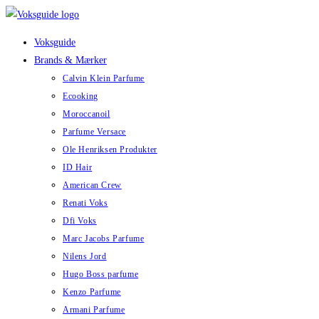
Skip
to
Voksguide
content
Brands & Mærker
Calvin Klein Parfume
Ecooking
Moroccanoil
Parfume Versace
Ole Henriksen Produkter
ID Hair
American Crew
Renati Voks
Dfi Voks
Marc Jacobs Parfume
Nilens Jord
Hugo Boss parfume
Kenzo Parfume
Armani Parfume