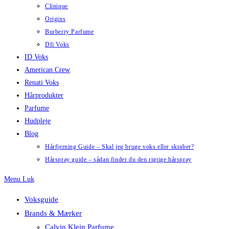
Clinique
Origins
Burberry Parfume
Dfi Voks
ID Voks
American Crew
Renati Voks
Hårprodukter
Parfume
Hudpleje
Blog
Hårfjerning Guide – Skal jeg bruge voks eller skraber?
Hårspray guide – sådan finder du den rigtige hårspray
Menu
Luk
Voksguide
Brands & Mærker
Calvin Klein Parfume