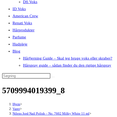
Dfi Voks
ID Voks
American Crew
Renati Voks
Hårprodukter
Parfume
Hudpleje
Blog
Hårfjerning Guide – Skal jeg bruge voks eller skraber?
Hårspray guide – sådan finder du den rigtige hårspray
5709994019399_8
Hjem
>
Varer
>
Nilens Jord Nail Polish – No. 7602 Milky White 11 ml
>