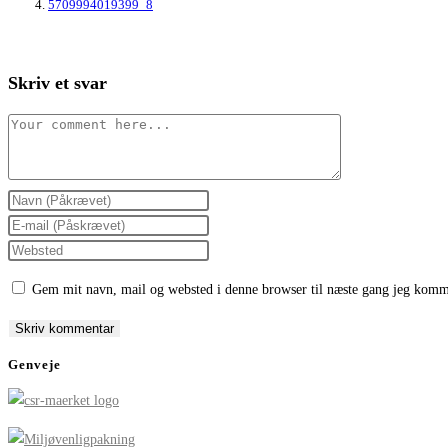
5709994019399_8
Skriv et svar
Comment
Enter
your
Enter
name
your
Enter
or
email
your
Gem mit navn, mail og websted i denne browser til næste gang jeg komm
username
address
website
to
to
URL
comment
comment
(optional)
Genveje