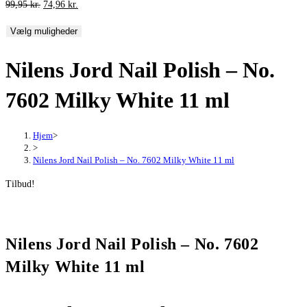
Den
Den
99,95
kr.
74,96
kr.
oprindelige
aktuelle
Vælg muligheder
pris
pris
var:
er:
Nilens Jord Nail Polish – No.
99,95 kr..
74,96 kr..
7602 Milky White 11 ml
Hjem
>
>
Nilens Jord Nail Polish – No. 7602 Milky White 11 ml
Tilbud!
Nilens Jord Nail Polish – No. 7602
Milky White 11 ml