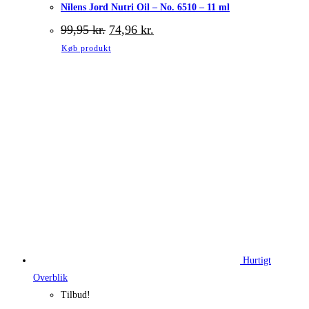
Nilens Jord Nutri Oil – No. 6510 – 11 ml
Den
Den
99,95
kr.
74,96
kr.
oprindelige
aktuelle
Køb produkt
pris
pris
var:
er:
99,95 kr..
74,96 kr..
Hurtigt
Overblik
Tilbud!