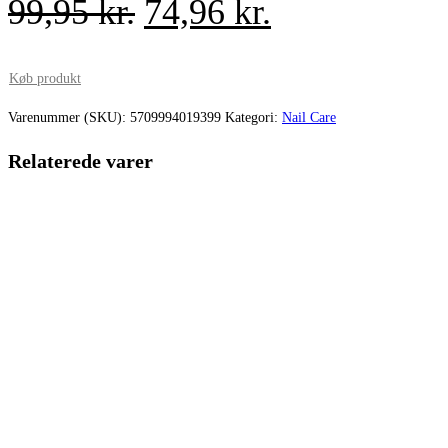
Den
Den
99,95
kr.
74,96
kr.
oprindelige
aktuelle
pris
pris
Køb produkt
var:
er:
Varenummer (SKU):
5709994019399
Kategori:
Nail Care
99,95 kr..
74,96 kr..
Relaterede varer