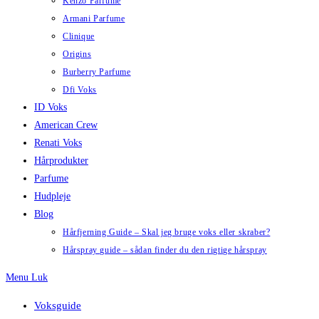
Kenzo Parfume
Armani Parfume
Clinique
Origins
Burberry Parfume
Dfi Voks
ID Voks
American Crew
Renati Voks
Hårprodukter
Parfume
Hudpleje
Blog
Hårfjerning Guide – Skal jeg bruge voks eller skraber?
Hårspray guide – sådan finder du den rigtige hårspray
Menu
Luk
Voksguide