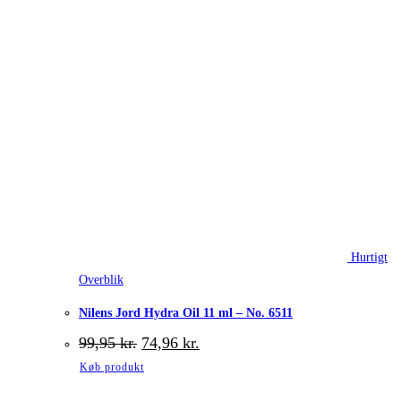
Hurtigt
Overblik
Nilens Jord Hydra Oil 11 ml – No. 6511
Den
Den
99,95
kr.
74,96
kr.
oprindelige
aktuelle
Køb produkt
pris
pris
var:
er: