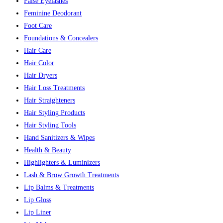
False Eyelashes
Feminine Deodorant
Foot Care
Foundations & Concealers
Hair Care
Hair Color
Hair Dryers
Hair Loss Treatments
Hair Straighteners
Hair Styling Products
Hair Styling Tools
Hand Sanitizers & Wipes
Health & Beauty
Highlighters & Luminizers
Lash & Brow Growth Treatments
Lip Balms & Treatments
Lip Gloss
Lip Liner