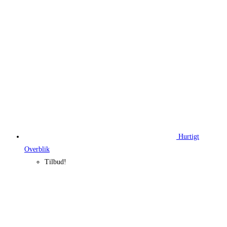
99,95 kr..
74,96 kr..
Hurtigt
Overblik
Tilbud!