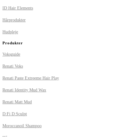
ID Hair Elements
Hårprodukter
Hudpleje
Produkter
Voksguide
Renati Voks
Renati Paste Extreeme Hair Play
Renati Identity Mud Wax
Renati Matt Mud
D:Fi D:Sculpt
Moroccanoil Shampoo