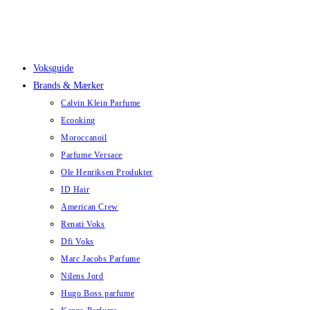
Skip
to
content
Voksguide
Brands & Mærker
Calvin Klein Parfume
Ecooking
Moroccanoil
Parfume Versace
Ole Henriksen Produkter
ID Hair
American Crew
Renati Voks
Dfi Voks
Marc Jacobs Parfume
Nilens Jord
Hugo Boss parfume