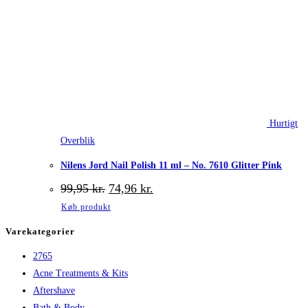
Hurtigt
Overblik
Nilens Jord Nail Polish 11 ml – No. 7610 Glitter Pink
Den
Den
99,95
kr.
74,96
kr.
oprindelige
aktuelle
Køb produkt
pris
pris
var:
er:
Varekategorier
99,95 kr..
74,96 kr..
2765
Acne Treatments & Kits
Aftershave
Bath & Body