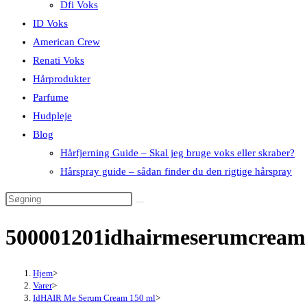
Dfi Voks
ID Voks
American Crew
Renati Voks
Hårprodukter
Parfume
Hudpleje
Blog
Hårfjerning Guide – Skal jeg bruge voks eller skraber?
Hårspray guide – sådan finder du den rigtige hårspray
500001201idhairmeserumcrea
Hjem
>
Varer
>
IdHAIR Me Serum Cream 150 ml
>