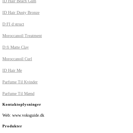
ID Hair Beach Gum
ID Hair Dusty Bronze
D:FI d:struct
Moroccanoil Treatment
D:fi Matte Clay
Moroccanoil Curl
ID Hair Me
Parfume Til Kvinder
Parfume Til Mænd
Kontaktoplysninger
Web: www.voksguide.dk
Produkter