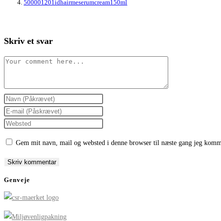
500001201idhairmeserumcream150ml
Skriv et svar
Comment
Enter
your
Enter
name
your
Enter
or
email
your
Gem mit navn, mail og websted i denne browser til næste gang jeg komm
username
address
website
to
to
URL
comment
comment
(optional)
Genveje