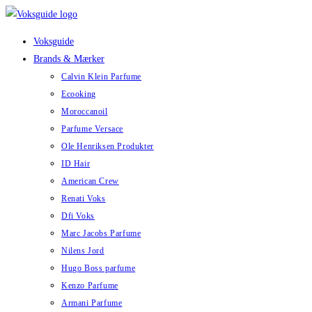
Skip
to
Voksguide
content
Brands & Mærker
Calvin Klein Parfume
Ecooking
Moroccanoil
Parfume Versace
Ole Henriksen Produkter
ID Hair
American Crew
Renati Voks
Dfi Voks
Marc Jacobs Parfume
Nilens Jord
Hugo Boss parfume
Kenzo Parfume
Armani Parfume