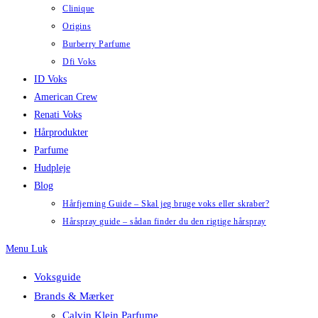
Clinique
Origins
Burberry Parfume
Dfi Voks
ID Voks
American Crew
Renati Voks
Hårprodukter
Parfume
Hudpleje
Blog
Hårfjerning Guide – Skal jeg bruge voks eller skraber?
Hårspray guide – sådan finder du den rigtige hårspray
Menu
Luk
Voksguide
Brands & Mærker
Calvin Klein Parfume