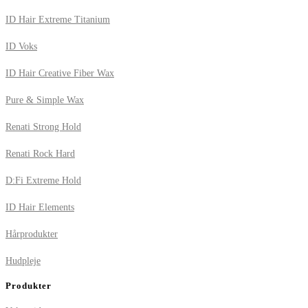
ID Hair Extreme Titanium
ID Voks
ID Hair Creative Fiber Wax
Pure & Simple Wax
Renati Strong Hold
Renati Rock Hard
D:Fi Extreme Hold
ID Hair Elements
Hårprodukter
Hudpleje
Produkter