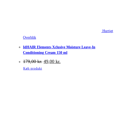
Hurtigt
Overblik
IdHAIR Elements Xclusive Moisture Leave-In
Conditioning Cream 150 ml
Den
Den
179,00
kr.
49,00
kr.
oprindelige
aktuelle
Køb produkt
pris
pris
var:
er:
179,00 kr..
49,00 kr..