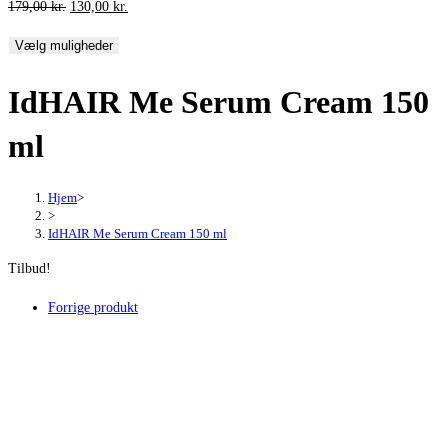
Den
Den
179,00
kr.
130,00
kr.
oprindelige
aktuelle
Vælg muligheder
pris
pris
var:
er:
IdHAIR Me Serum Cream 150
179,00 kr..
130,00 kr..
ml
Hjem
>
>
IdHAIR Me Serum Cream 150 ml
Tilbud!
Forrige produkt