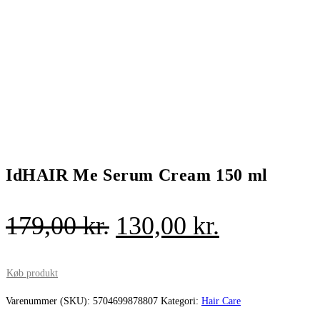
IdHAIR Me Serum Cream 150 ml
Den
Den
179,00
kr.
130,00
kr.
oprindelige
aktuelle
pris
pris
Køb produkt
var:
er:
Varenummer (SKU):
5704699878807
Kategori:
Hair Care