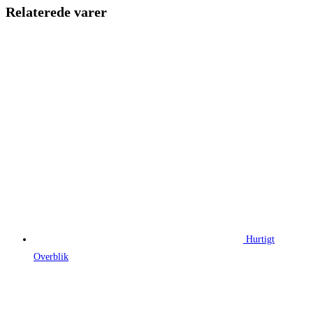
179,00 kr..
130,00 kr.
Relaterede varer
Hurtigt
Overblik