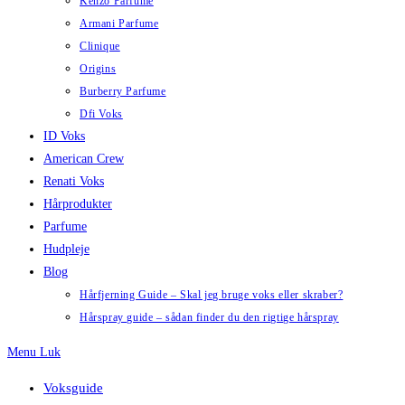
Kenzo Parfume
Armani Parfume
Clinique
Origins
Burberry Parfume
Dfi Voks
ID Voks
American Crew
Renati Voks
Hårprodukter
Parfume
Hudpleje
Blog
Hårfjerning Guide – Skal jeg bruge voks eller skraber?
Hårspray guide – sådan finder du den rigtige hårspray
Menu
Luk
Voksguide