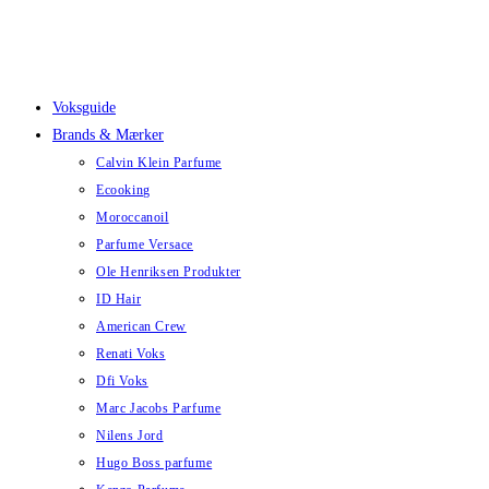
Skip
to
content
Voksguide
Brands & Mærker
Calvin Klein Parfume
Ecooking
Moroccanoil
Parfume Versace
Ole Henriksen Produkter
ID Hair
American Crew
Renati Voks
Dfi Voks
Marc Jacobs Parfume
Nilens Jord
Hugo Boss parfume