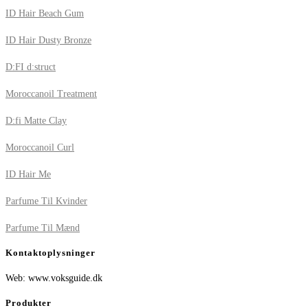
ID Hair Beach Gum
ID Hair Dusty Bronze
D:FI d:struct
Moroccanoil Treatment
D:fi Matte Clay
Moroccanoil Curl
ID Hair Me
Parfume Til Kvinder
Parfume Til Mænd
Kontaktoplysninger
Web: www.voksguide.dk
Produkter