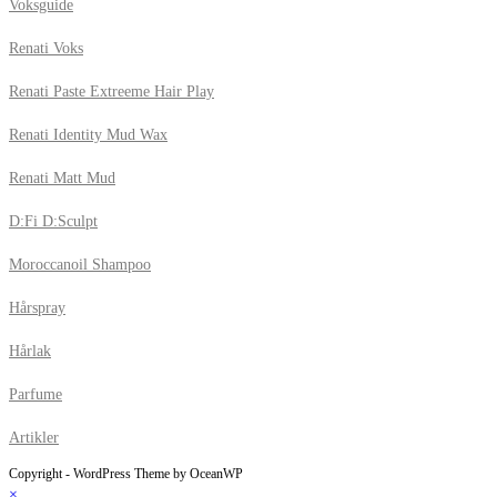
Voksguide
Renati Voks
Renati Paste Extreeme Hair Play
Renati Identity Mud Wax
Renati Matt Mud
D:Fi D:Sculpt
Moroccanoil Shampoo
Hårspray
Hårlak
Parfume
Artikler
Copyright - WordPress Theme by OceanWP
×