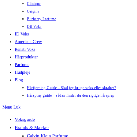
Clinique
Origins
Burberry Parfume
Dfi Voks
ID Voks
American Crew
Renati Voks
Hårprodukter
Parfume
Hudpleje
Blog
Hårfjerning Guide – Skal jeg bruge voks eller skraber?
Hårspray guide – sådan finder du den rigtige hårspray
Menu
Luk
Voksguide
Brands & Mærker
Calvin Klein Parfume