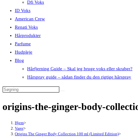
Dfi Voks
ID Voks
American Crew
Renati Voks
Hårprodukter
Parfume
Hudpleje
Blog
Hårfjerning Guide – Skal jeg bruge voks eller skraber?
Hårspray guide – sådan finder du den rigtige hårspray
origins-the-ginger-body-collect
Hjem
>
Varer
>
Origins The Ginger Body Collection 100 ml (Limited Edition)
>