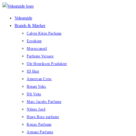
Skip
to
Voksguide
content
Brands & Mærker
Calvin Klein Parfume
Ecooking
Moroccanoil
Parfume Versace
Ole Henriksen Produkter
ID Hair
American Crew
Renati Voks
Dfi Voks
Marc Jacobs Parfume
Nilens Jord
Hugo Boss parfume
Kenzo Parfume
Armani Parfume