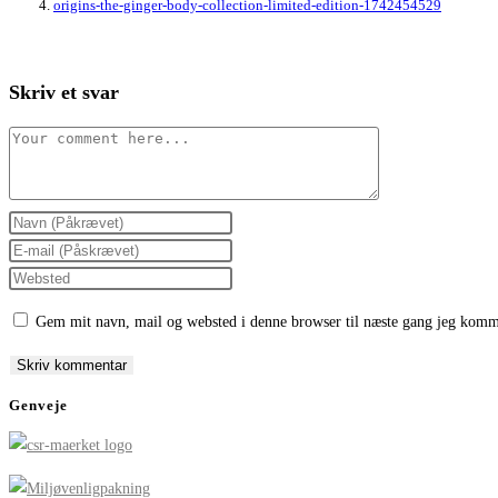
origins-the-ginger-body-collection-limited-edition-1742454529
Skriv et svar
Comment
Enter
your
Enter
name
your
Enter
or
email
your
Gem mit navn, mail og websted i denne browser til næste gang jeg komm
username
address
website
to
to
URL
comment
comment
(optional)
Genveje