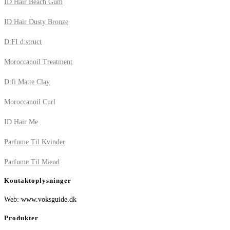
ID Hair Beach Gum
ID Hair Dusty Bronze
D:FI d:struct
Moroccanoil Treatment
D:fi Matte Clay
Moroccanoil Curl
ID Hair Me
Parfume Til Kvinder
Parfume Til Mænd
Kontaktoplysninger
Web: www.voksguide.dk
Produkter