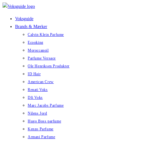
Skip
to
Voksguide
content
Brands & Mærker
Calvin Klein Parfume
Ecooking
Moroccanoil
Parfume Versace
Ole Henriksen Produkter
ID Hair
American Crew
Renati Voks
Dfi Voks
Marc Jacobs Parfume
Nilens Jord
Hugo Boss parfume
Kenzo Parfume
Armani Parfume