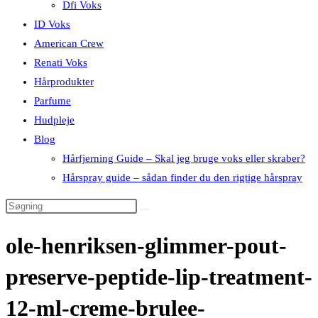
Dfi Voks
ID Voks
American Crew
Renati Voks
Hårprodukter
Parfume
Hudpleje
Blog
Hårfjerning Guide – Skal jeg bruge voks eller skraber?
Hårspray guide – sådan finder du den rigtige hårspray
ole-henriksen-glimmer-pout-
preserve-peptide-lip-treatment-
12-ml-creme-brulee-