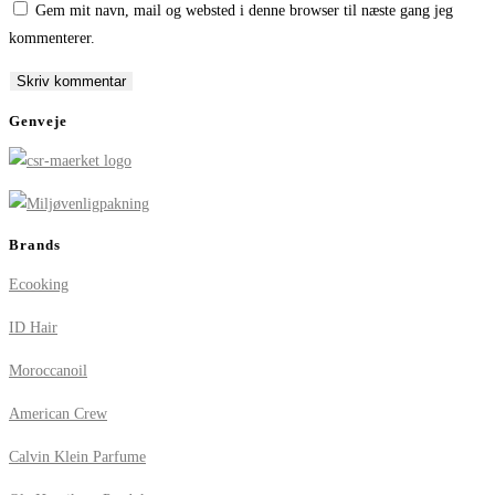
Gem mit navn, mail og websted i denne browser til næste gang jeg
username
address
website
kommenterer.
to
to
URL
comment
comment
(optional)
Genveje
Brands
Ecooking
ID Hair
Moroccanoil
American Crew
Calvin Klein Parfume