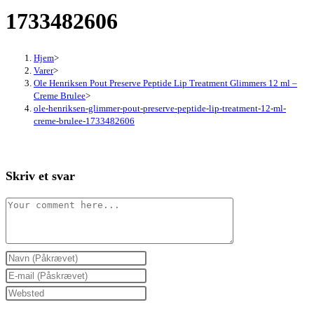
1733482606
Hjem
>
Varer
>
Ole Henriksen Pout Preserve Peptide Lip Treatment Glimmers 12 ml –
Creme Brulee
>
ole-henriksen-glimmer-pout-preserve-peptide-lip-treatment-12-ml-
creme-brulee-1733482606
Skriv et svar
Comment
Enter
your
Enter
name
your
Enter
or
email
your