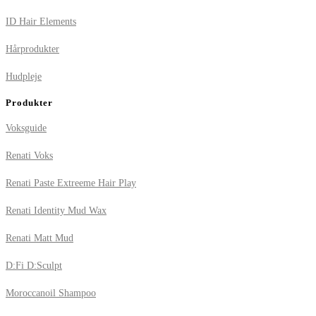
ID Hair Elements
Hårprodukter
Hudpleje
Produkter
Voksguide
Renati Voks
Renati Paste Extreeme Hair Play
Renati Identity Mud Wax
Renati Matt Mud
D:Fi D:Sculpt
Moroccanoil Shampoo