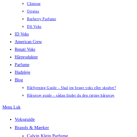
Clinique
Origins
Burberry Parfume
Dfi Voks
ID Voks
American Crew
Renati Voks
Hårprodukter
Parfume
Hudpleje
Blog
Hårfjerning Guide – Skal jeg bruge voks eller skraber?
Hårspray guide – sådan finder du den rigtige hårspray
Menu
Luk
Voksguide
Brands & Mærker
Calvin Klein Parfume