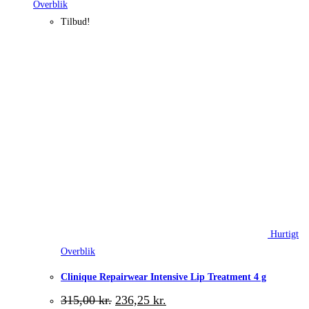
Overblik
Tilbud!
Hurtigt
Overblik
Clinique Repairwear Intensive Lip Treatment 4 g
Den
Den
315,00
kr.
236,25
kr.