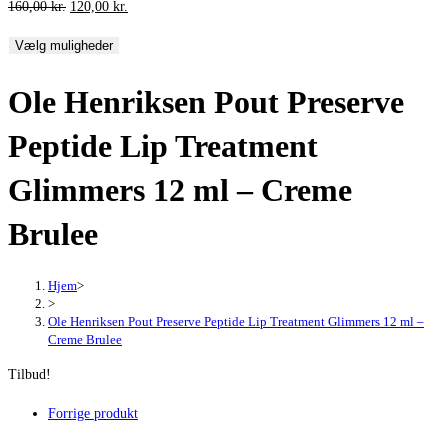
Den
Den
160,00
kr.
120,00
kr.
oprindelige
aktuelle
Vælg muligheder
pris
pris
var:
er:
Ole Henriksen Pout Preserve
160,00 kr..
120,00 kr..
Peptide Lip Treatment
Glimmers 12 ml – Creme
Brulee
Hjem
>
>
Ole Henriksen Pout Preserve Peptide Lip Treatment Glimmers 12 ml –
Creme Brulee
Tilbud!
Forrige produkt