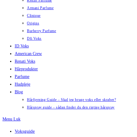
Kenzo Parfume
Armani Parfume
Clinique
Origins
Burberry Parfume
Dfi Voks
ID Voks
American Crew
Renati Voks
Hårprodukter
Parfume
Hudpleje
Blog
Hårfjerning Guide – Skal jeg bruge voks eller skraber?
Hårspray guide – sådan finder du den rigtige hårspray
Menu
Luk
Voksguide