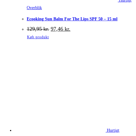
Hurtigt
Overblik
Ecooking Sun Balm For The Lips SPF 50 – 15 ml
Den
Den
129,95
kr.
97,46
kr.
oprindelige
aktuelle
Køb produkt
pris
pris
var:
er:
129,95 kr..
97,46 kr..
Hurtigt