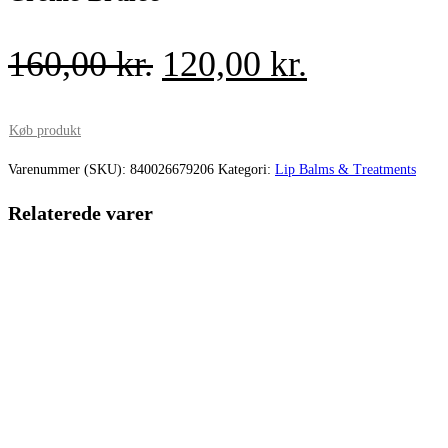
Den
Den
160,00
kr.
120,00
kr.
oprindelige
aktuelle
pris
pris
Køb produkt
var:
er:
Varenummer (SKU):
840026679206
Kategori:
Lip Balms & Treatments
160,00 kr..
120,00 kr.
Relaterede varer