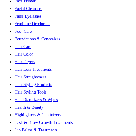
Face Primer
Facial Cleansers
False Eyelashes
Feminine Deodorant
Foot Care
Foundations & Concealers
Hair Care
Hair Color
Hair Dryers
Hair Loss Treatments
Hair Straighteners
Hair Styling Products
Hair Styling Tools
Hand Sanitizers & Wipes
Health & Beauty
Highlighters & Luminizers
Lash & Brow Growth Treatments
Lip Balms & Treatments