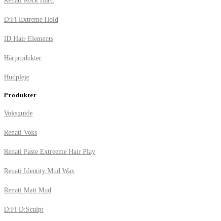
Renati Rock Hard
D:Fi Extreme Hold
ID Hair Elements
Hårprodukter
Hudpleje
Produkter
Voksguide
Renati Voks
Renati Paste Extreeme Hair Play
Renati Identity Mud Wax
Renati Matt Mud
D:Fi D:Sculpt