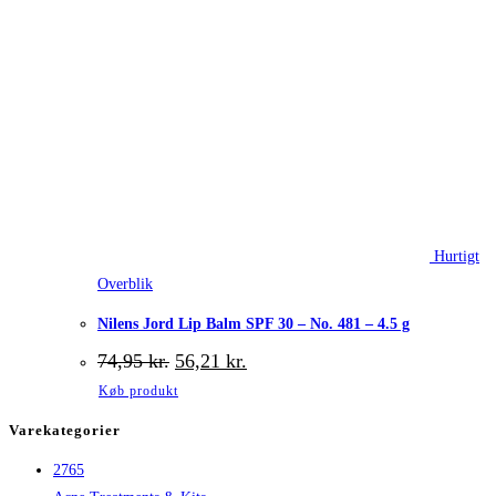
Hurtigt
Overblik
Nilens Jord Lip Balm SPF 30 – No. 481 – 4.5 g
Den
Den
74,95
kr.
56,21
kr.
oprindelige
aktuelle
Køb produkt
pris
pris
var:
er:
Varekategorier
74,95 kr..
56,21 kr..
2765