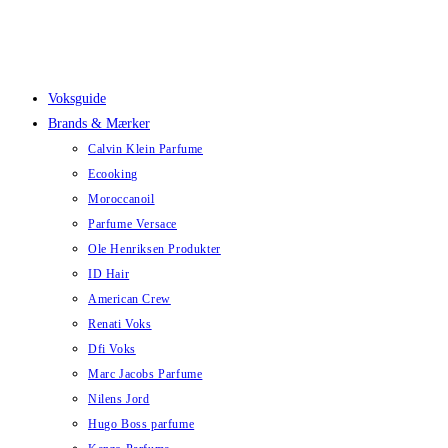
Skip
to
content
Voksguide
Brands & Mærker
Calvin Klein Parfume
Ecooking
Moroccanoil
Parfume Versace
Ole Henriksen Produkter
ID Hair
American Crew
Renati Voks
Dfi Voks
Marc Jacobs Parfume
Nilens Jord
Hugo Boss parfume