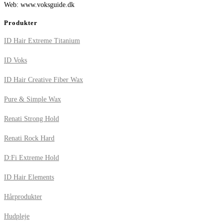
Web: www.voksguide.dk
Produkter
ID Hair Extreme Titanium
ID Voks
ID Hair Creative Fiber Wax
Pure & Simple Wax
Renati Strong Hold
Renati Rock Hard
D:Fi Extreme Hold
ID Hair Elements
Hårprodukter
Hudpleje