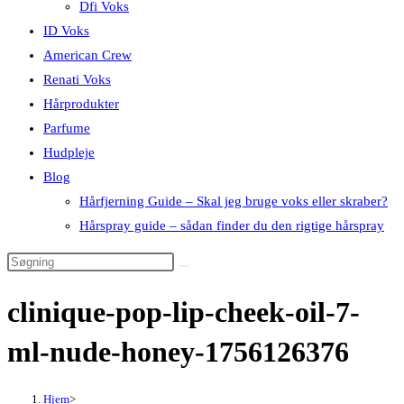
Dfi Voks
ID Voks
American Crew
Renati Voks
Hårprodukter
Parfume
Hudpleje
Blog
Hårfjerning Guide – Skal jeg bruge voks eller skraber?
Hårspray guide – sådan finder du den rigtige hårspray
clinique-pop-lip-cheek-oil-7-
ml-nude-honey-1756126376
Hjem
>