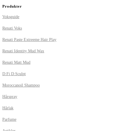
Produkter
Voksguide
Renati Voks
Renati Paste Extreeme Hair Play
Renati Identity Mud Wax
Renati Matt Mud
D:Fi D:Sculpt
Moroccanoil Shampoo
Hårspray
Hårlak
Parfume
Artikler