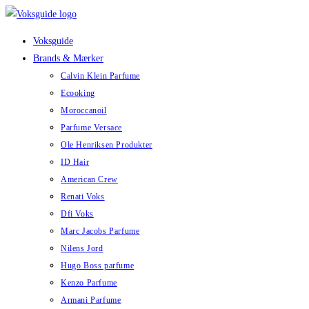
Skip
to
Voksguide
content
Brands & Mærker
Calvin Klein Parfume
Ecooking
Moroccanoil
Parfume Versace
Ole Henriksen Produkter
ID Hair
American Crew
Renati Voks
Dfi Voks
Marc Jacobs Parfume
Nilens Jord
Hugo Boss parfume
Kenzo Parfume
Armani Parfume