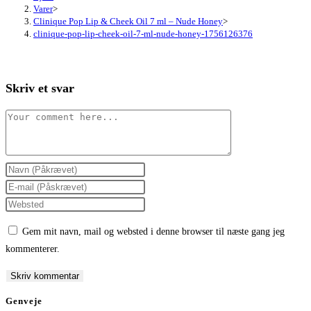
Varer
>
Clinique Pop Lip & Cheek Oil 7 ml – Nude Honey
>
clinique-pop-lip-cheek-oil-7-ml-nude-honey-1756126376
Skriv et svar
Comment
Enter
your
Enter
name
your
Enter
or
email
your
Gem mit navn, mail og websted i denne browser til næste gang jeg
username
address
website
kommenterer.
to
to
URL
comment
comment
(optional)
Genveje