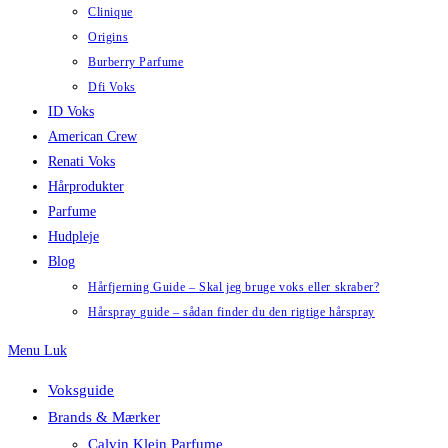
Clinique
Origins
Burberry Parfume
Dfi Voks
ID Voks
American Crew
Renati Voks
Hårprodukter
Parfume
Hudpleje
Blog
Hårfjerning Guide – Skal jeg bruge voks eller skraber?
Hårspray guide – sådan finder du den rigtige hårspray
Menu
Luk
Voksguide
Brands & Mærker
Calvin Klein Parfume