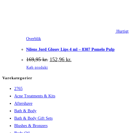
Hurtigt
Overblik
Nilens Jord Glossy Lips 4 ml – 8307 Pomelo Pulp
Den
Den
169,95
kr.
152,96
kr.
oprindelige
aktuelle
Køb produkt
pris
pris
var:
er:
Varekategorier
169,95 kr..
152,96 kr..
2765
Acne Treatments & Kits
Aftershave
Bath & Body
Bath & Body Gift Sets
Blushes & Bronzers