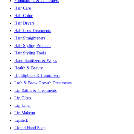
Foundations & Concealers
Hair Care
Hair Color
Hair Dryers
Hair Loss Treatments
Hair Straighteners
Hair Styling Products
Hair Styling Tools
Hand Sanitizers & Wipes
Health & Beauty
Highlighters & Luminizers
Lash & Brow Growth Treatments
Lip Balms & Treatments
Lip Gloss
Lip Liner
Lip Makeup
Lipstick
Liquid Hand Soap