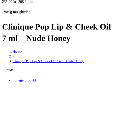
Den
Den
235,00
kr.
208,14
kr.
oprindelige
aktuelle
Vælg muligheder
pris
pris
var:
er:
Clinique Pop Lip & Cheek Oil
235,00 kr..
208,14 kr..
7 ml – Nude Honey
Hjem
>
>
Clinique Pop Lip & Cheek Oil 7 ml – Nude Honey
Tilbud!
Forrige produkt