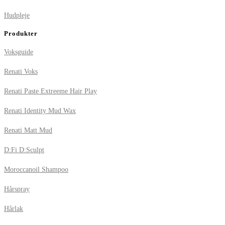
Hudpleje
Produkter
Voksguide
Renati Voks
Renati Paste Extreeme Hair Play
Renati Identity Mud Wax
Renati Matt Mud
D:Fi D:Sculpt
Moroccanoil Shampoo
Hårspray
Hårlak