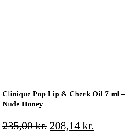
Clinique Pop Lip & Cheek Oil 7 ml –
Nude Honey
Den
Den
235,00
kr.
208,14
kr.
oprindelige
aktuelle