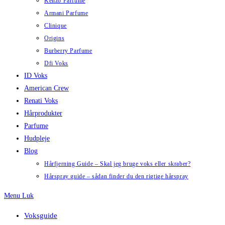
Kenzo Parfume
Armani Parfume
Clinique
Origins
Burberry Parfume
Dfi Voks
ID Voks
American Crew
Renati Voks
Hårprodukter
Parfume
Hudpleje
Blog
Hårfjerning Guide – Skal jeg bruge voks eller skraber?
Hårspray guide – sådan finder du den rigtige hårspray
Menu
Luk
Voksguide