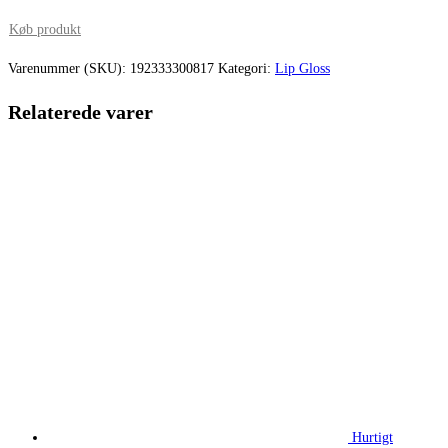
pris
pris
Køb produkt
var:
er:
Varenummer (SKU):
192333300817
Kategori:
Lip Gloss
235,00 kr..
208,14 kr.
Relaterede varer
Hurtigt