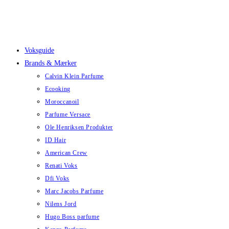
Skip
to
content
Voksguide
Brands & Mærker
Calvin Klein Parfume
Ecooking
Moroccanoil
Parfume Versace
Ole Henriksen Produkter
ID Hair
American Crew
Renati Voks
Dfi Voks
Marc Jacobs Parfume
Nilens Jord
Hugo Boss parfume