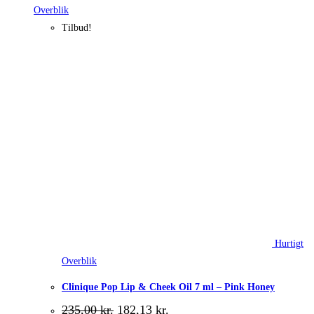
Overblik
Tilbud!
Hurtigt
Overblik
Clinique Pop Lip & Cheek Oil 7 ml – Pink Honey
Den
Den
235,00
kr.
182,13
kr.