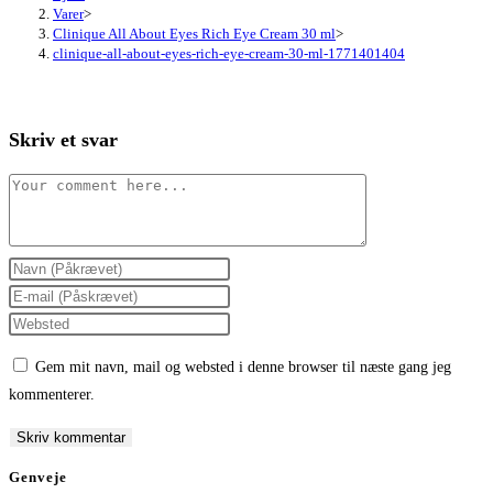
Varer
>
Clinique All About Eyes Rich Eye Cream 30 ml
>
clinique-all-about-eyes-rich-eye-cream-30-ml-1771401404
Skriv et svar
Comment
Enter
your
Enter
name
your
Enter
or
email
your
Gem mit navn, mail og websted i denne browser til næste gang jeg
username
address
website
kommenterer.
to
to
URL
comment
comment
(optional)
Genveje