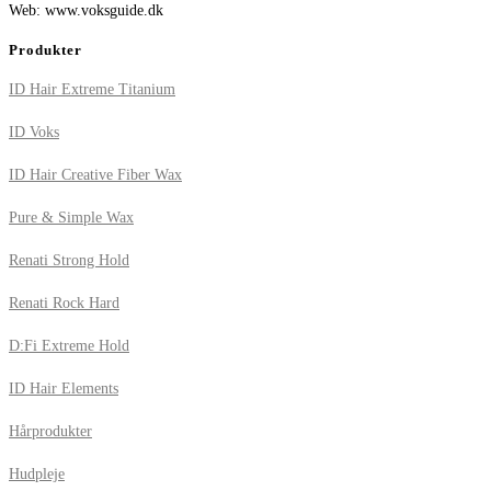
Web: www.voksguide.dk
Produkter
ID Hair Extreme Titanium
ID Voks
ID Hair Creative Fiber Wax
Pure & Simple Wax
Renati Strong Hold
Renati Rock Hard
D:Fi Extreme Hold
ID Hair Elements
Hårprodukter
Hudpleje