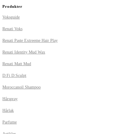
Produkter
Voksguide
Renati Voks
Renati Paste Extreeme Hair Play
Renati Identity Mud Wax
Renati Matt Mud
D:Fi D:Sculpt
Moroccanoil Shampoo
Hårspray
Hårlak
Parfume
Artikler