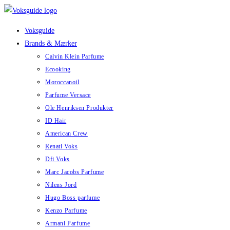
Skip
to
Voksguide
content
Brands & Mærker
Calvin Klein Parfume
Ecooking
Moroccanoil
Parfume Versace
Ole Henriksen Produkter
ID Hair
American Crew
Renati Voks
Dfi Voks
Marc Jacobs Parfume
Nilens Jord
Hugo Boss parfume
Kenzo Parfume
Armani Parfume