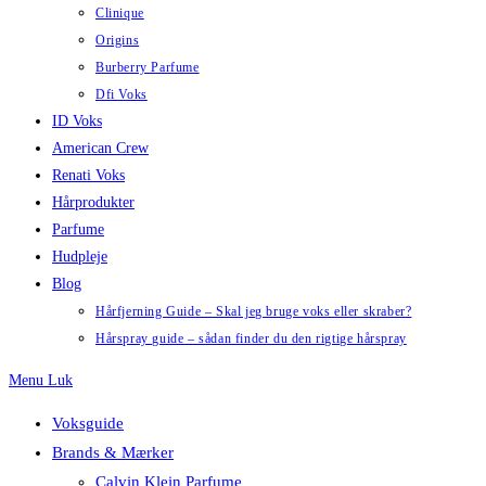
Clinique
Origins
Burberry Parfume
Dfi Voks
ID Voks
American Crew
Renati Voks
Hårprodukter
Parfume
Hudpleje
Blog
Hårfjerning Guide – Skal jeg bruge voks eller skraber?
Hårspray guide – sådan finder du den rigtige hårspray
Menu
Luk
Voksguide
Brands & Mærker
Calvin Klein Parfume