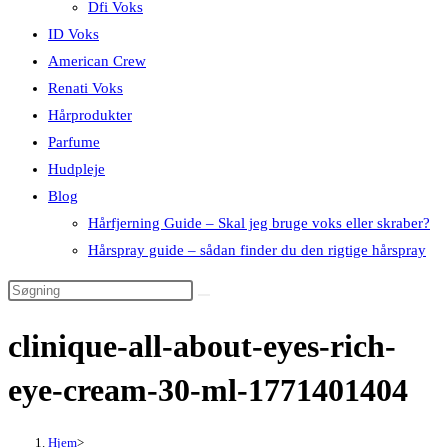
Dfi Voks
ID Voks
American Crew
Renati Voks
Hårprodukter
Parfume
Hudpleje
Blog
Hårfjerning Guide – Skal jeg bruge voks eller skraber?
Hårspray guide – sådan finder du den rigtige hårspray
clinique-all-about-eyes-rich-
eye-cream-30-ml-1771401404
Hjem
>