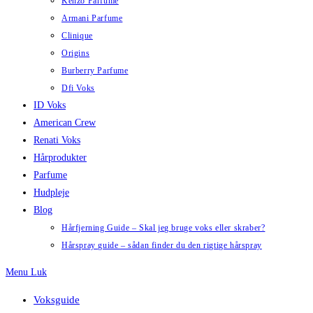
Kenzo Parfume
Armani Parfume
Clinique
Origins
Burberry Parfume
Dfi Voks
ID Voks
American Crew
Renati Voks
Hårprodukter
Parfume
Hudpleje
Blog
Hårfjerning Guide – Skal jeg bruge voks eller skraber?
Hårspray guide – sådan finder du den rigtige hårspray
Menu
Luk
Voksguide