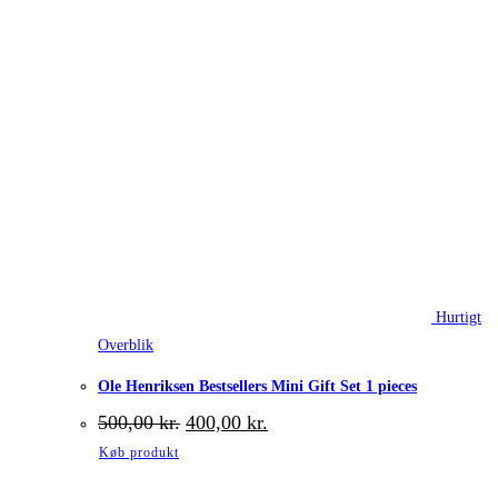
Hurtigt
Overblik
Ole Henriksen Bestsellers Mini Gift Set 1 pieces
Den
Den
500,00
kr.
400,00
kr.
oprindelige
aktuelle
Køb produkt
pris
pris
var:
er: