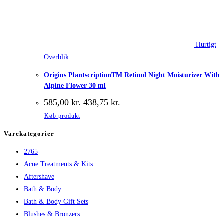
Hurtigt
Overblik
Origins PlantscriptionTM Retinol Night Moisturizer With
Alpine Flower 30 ml
Den
Den
585,00
kr.
438,75
kr.
oprindelige
aktuelle
Køb produkt
pris
pris
var:
er:
Varekategorier
585,00 kr..
438,75 kr..
2765
Acne Treatments & Kits
Aftershave
Bath & Body
Bath & Body Gift Sets
Blushes & Bronzers