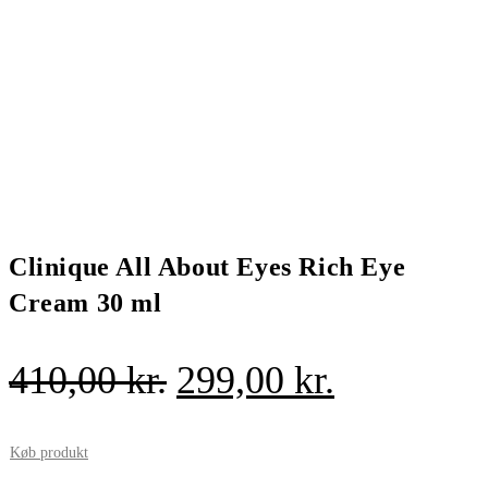
Clinique All About Eyes Rich Eye
Cream 30 ml
Den
Den
410,00
kr.
299,00
kr.
oprindelige
aktuelle
pris
pris
Køb produkt