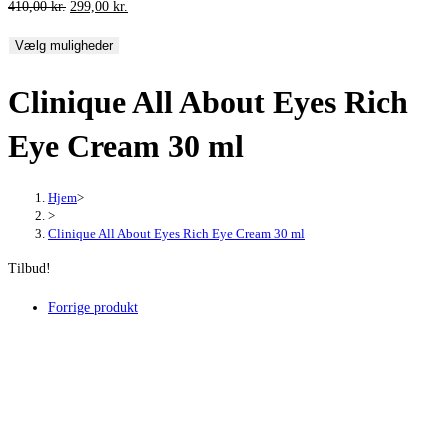
Den
Den
410,00
kr.
299,00
kr.
oprindelige
aktuelle
Vælg muligheder
pris
pris
var:
er:
Clinique All About Eyes Rich
410,00 kr..
299,00 kr..
Eye Cream 30 ml
Hjem
>
>
Clinique All About Eyes Rich Eye Cream 30 ml
Tilbud!
Forrige produkt