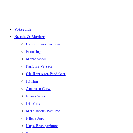
Skip
to
content
Voksguide
Brands & Mærker
Calvin Klein Parfume
Ecooking
Moroccanoil
Parfume Versace
Ole Henriksen Produkter
ID Hair
American Crew
Renati Voks
Dfi Voks
Marc Jacobs Parfume
Nilens Jord
Hugo Boss parfume