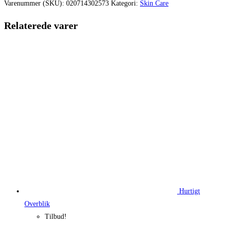
var:
er:
Varenummer (SKU):
020714302573
Kategori:
Skin Care
410,00 kr..
299,00 kr.
Relaterede varer
Hurtigt
Overblik
Tilbud!