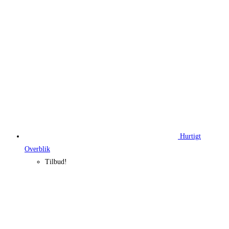
500,00 kr..
400,00 kr..
Hurtigt
Overblik
Tilbud!