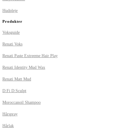
Hudpleje
Produkter
Voksguide
Renati Voks
Renati Paste Extreeme Hair Play
Renati Identity Mud Wax
Renati Matt Mud
D:Fi D:Sculpt
Moroccanoil Shampoo
Hårspray
Hårlak