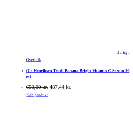
Hurtigt
Overblik
Ole Henriksen Truth Banana Bright Vitamin C Serum 30
ml
Den
Den
650,00
kr.
487,44
kr.
oprindelige
aktuelle
Køb produkt
pris
pris
var:
er:
650,00 kr..
487,44 kr..