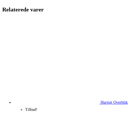
200,00 kr..
119,25 kr.
Relaterede varer
Hurtigt Overblik
Tilbud!