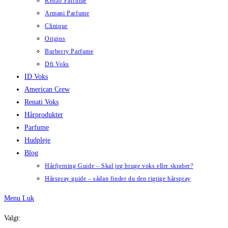
Kenzo Parfume
Armani Parfume
Clinique
Origins
Burberry Parfume
Dfi Voks
ID Voks
American Crew
Renati Voks
Hårprodukter
Parfume
Hudpleje
Blog
Hårfjerning Guide – Skal jeg bruge voks eller skraber?
Hårspray guide – sådan finder du den rigtige hårspray
Menu
Luk
Valgt: