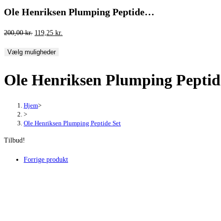
Ole Henriksen Plumping Peptide…
Den
Den
200,00
kr.
119,25
kr.
oprindelige
aktuelle
Vælg muligheder
pris
pris
var:
er:
Ole Henriksen Plumping Peptid
200,00 kr..
119,25 kr..
Hjem
>
>
Ole Henriksen Plumping Peptide Set
Tilbud!
Forrige produkt