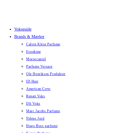
Skip
to
content
Voksguide
Brands & Mærker
Calvin Klein Parfume
Ecooking
Moroccanoil
Parfume Versace
Ole Henriksen Produkter
ID Hair
American Crew
Renati Voks
Dfi Voks
Marc Jacobs Parfume
Nilens Jord
Hugo Boss parfume