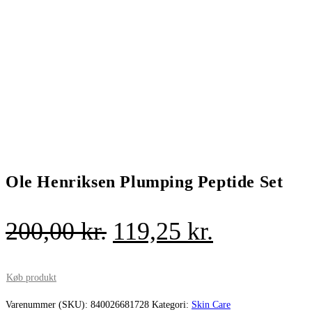
Ole Henriksen Plumping Peptide Set
Den
Den
200,00
kr.
119,25
kr.
oprindelige
aktuelle
pris
pris
Køb produkt
var:
er:
Varenummer (SKU):
840026681728
Kategori:
Skin Care