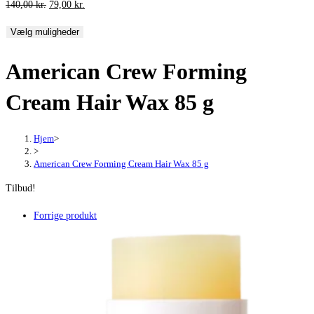
Den
Den
140,00
kr.
79,00
kr.
oprindelige
aktuelle
Vælg muligheder
pris
pris
var:
er:
American Crew Forming
140,00 kr..
79,00 kr..
Cream Hair Wax 85 g
Hjem
>
>
American Crew Forming Cream Hair Wax 85 g
Tilbud!
Forrige produkt