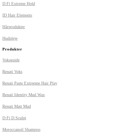
D:Fi Extreme Hold
ID Hair Elements
Hårprodukter
Hudpleje
Produkter
Voksguide
Renati Voks
Renati Paste Extreeme Hair Play
Renati Identity Mud Wax
Renati Matt Mud
D:Fi D:Sculpt
Moroccanoil Shampoo