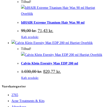
80,00 kr..
59,00 kr..
Tilbud!
Hurtigt
Overblik
IdHAIR Extreme Titanium Hair Wax 90 ml
Den
Den
99,00
kr.
71,43
kr.
oprindelige
aktuelle
Køb produkt
pris
pris
var:
er:
Hurtigt Overblik
99,00 kr..
71,43 kr..
Tilbud!
Hurtigt Overblik
Calvin Klein Eternity Man EDP 200 ml
Den
Den
1.030,00
kr.
820,77
kr.
oprindelige
aktuelle
Køb produkt
pris
pris
var:
er:
Varekategorier
1.030,00 kr..
820,77 kr..
2765
Acne Treatments & Kits
Aftershave