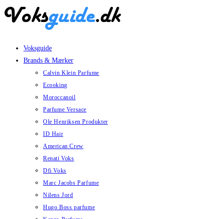
Skip
to
content
Voksguide
Brands & Mærker
Calvin Klein Parfume
Ecooking
Moroccanoil
Parfume Versace
Ole Henriksen Produkter
ID Hair
American Crew
Renati Voks
Dfi Voks
Marc Jacobs Parfume
Nilens Jord
Hugo Boss parfume