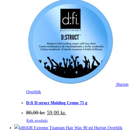
Hurtigt
Overblik
D:fi D:struct Molding Creme 75 g
Den
Den
80,00
kr.
59,00
kr.
oprindelige
aktuelle
Køb produkt
pris
pris
var:
er:
Hurtigt Overblik