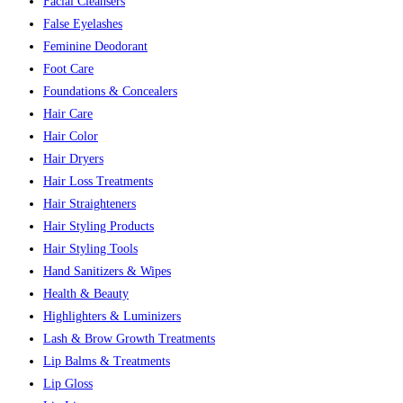
Facial Cleansers
False Eyelashes
Feminine Deodorant
Foot Care
Foundations & Concealers
Hair Care
Hair Color
Hair Dryers
Hair Loss Treatments
Hair Straighteners
Hair Styling Products
Hair Styling Tools
Hand Sanitizers & Wipes
Health & Beauty
Highlighters & Luminizers
Lash & Brow Growth Treatments
Lip Balms & Treatments
Lip Gloss