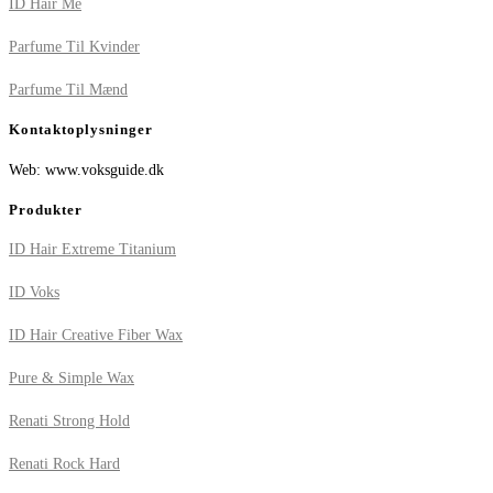
ID Hair Me
Parfume Til Kvinder
Parfume Til Mænd
Kontaktoplysninger
Web: www.voksguide.dk
Produkter
ID Hair Extreme Titanium
ID Voks
ID Hair Creative Fiber Wax
Pure & Simple Wax
Renati Strong Hold
Renati Rock Hard