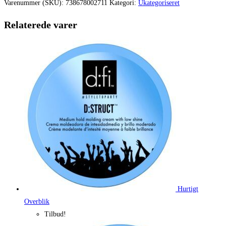
var:
er:
Varenummer (SKU):
738678002711
Kategori:
Ukategoriseret
140,00 kr..
79,00 kr..
Relaterede varer
Hurtigt
Overblik
Tilbud!