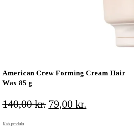
American Crew Forming Cream Hair
Wax 85 g
Den
Den
140,00
kr.
79,00
kr.
oprindelige
aktuelle
pris
pris
Køb produkt