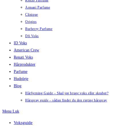
Kenzo Parfume
Armani Parfume
Clinique
Origins
Burberry Parfume
Dfi Voks
ID Voks
American Crew
Renati Voks
Hårprodukter
Parfume
Hudpleje
Blog
Hårfjerning Guide – Skal jeg bruge voks eller skraber?
Hårspray guide – sådan finder du den rigtige hårspray
Menu
Luk
Voksguide