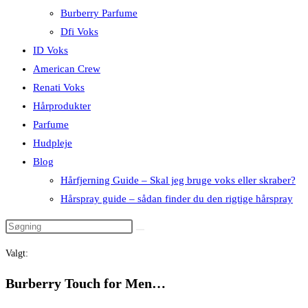
Burberry Parfume
Dfi Voks
ID Voks
American Crew
Renati Voks
Hårprodukter
Parfume
Hudpleje
Blog
Hårfjerning Guide – Skal jeg bruge voks eller skraber?
Hårspray guide – sådan finder du den rigtige hårspray
Valgt:
Burberry Touch for Men…