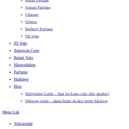
Kenzo Parfume
Armani Parfume
Clinique
Origins
Burberry Parfume
Dfi Voks
ID Voks
American Crew
Renati Voks
Hårprodukter
Parfume
Hudpleje
Blog
Hårfjerning Guide – Skal jeg bruge voks eller skraber?
Hårspray guide – sådan finder du den rigtige hårspray
Menu
Luk
Voksguide