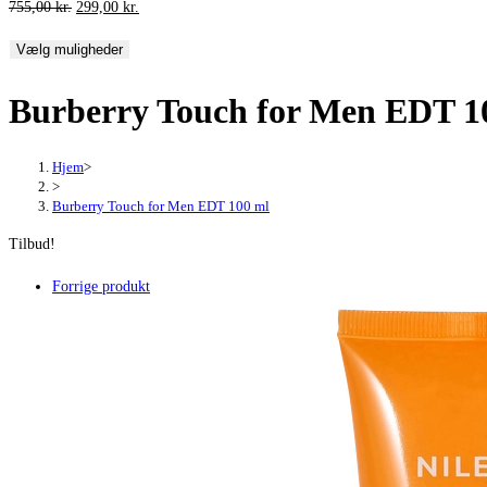
Den
Den
755,00
kr.
299,00
kr.
oprindelige
aktuelle
Vælg muligheder
pris
pris
var:
er:
Burberry Touch for Men EDT 1
755,00 kr..
299,00 kr..
Hjem
>
>
Burberry Touch for Men EDT 100 ml
Tilbud!
Forrige produkt