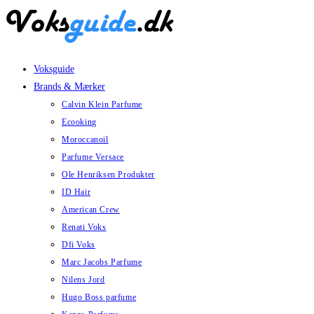
Skip
to
content
Voksguide
Brands & Mærker
Calvin Klein Parfume
Ecooking
Moroccanoil
Parfume Versace
Ole Henriksen Produkter
ID Hair
American Crew
Renati Voks
Dfi Voks
Marc Jacobs Parfume
Nilens Jord
Hugo Boss parfume