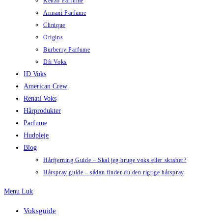
Kenzo Parfume
Armani Parfume
Clinique
Origins
Burberry Parfume
Dfi Voks
ID Voks
American Crew
Renati Voks
Hårprodukter
Parfume
Hudpleje
Blog
Hårfjerning Guide – Skal jeg bruge voks eller skraber?
Hårspray guide – sådan finder du den rigtige hårspray
Menu
Luk
Voksguide