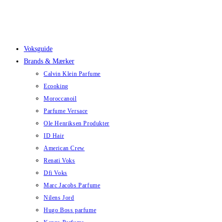
Skip
to
content
Voksguide
Brands & Mærker
Calvin Klein Parfume
Ecooking
Moroccanoil
Parfume Versace
Ole Henriksen Produkter
ID Hair
American Crew
Renati Voks
Dfi Voks
Marc Jacobs Parfume
Nilens Jord
Hugo Boss parfume