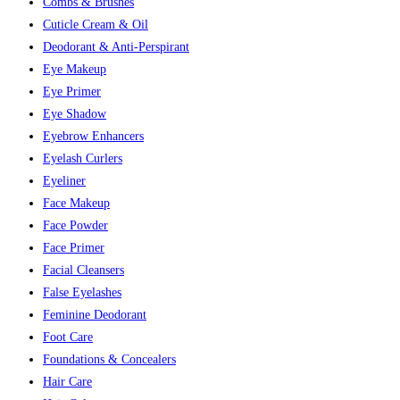
Combs & Brushes
Cuticle Cream & Oil
Deodorant & Anti-Perspirant
Eye Makeup
Eye Primer
Eye Shadow
Eyebrow Enhancers
Eyelash Curlers
Eyeliner
Face Makeup
Face Powder
Face Primer
Facial Cleansers
False Eyelashes
Feminine Deodorant
Foot Care
Foundations & Concealers
Hair Care