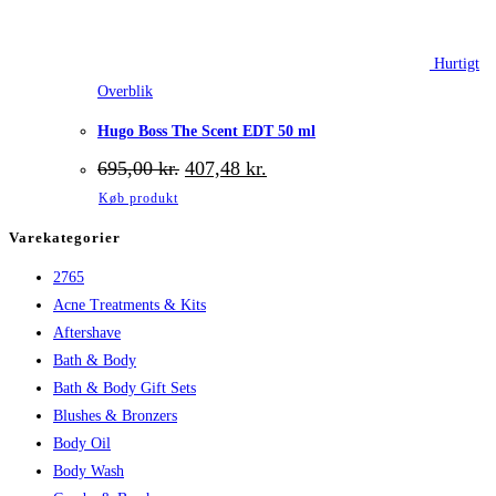
Hurtigt
Overblik
Hugo Boss The Scent EDT 50 ml
Den
Den
695,00
kr.
407,48
kr.
oprindelige
aktuelle
Køb produkt
pris
pris
var:
er:
Varekategorier
695,00 kr..
407,48 kr..
2765
Acne Treatments & Kits
Aftershave
Bath & Body
Bath & Body Gift Sets
Blushes & Bronzers
Body Oil
Body Wash