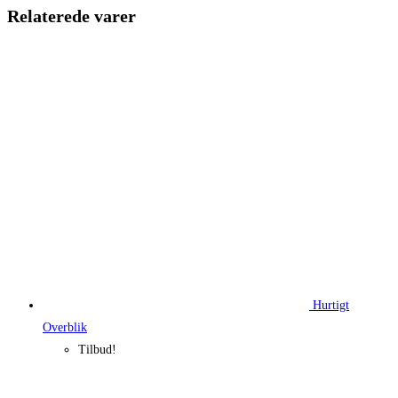
630,00 kr..
139,00 kr.
Relaterede varer
Hurtigt
Overblik
Tilbud!