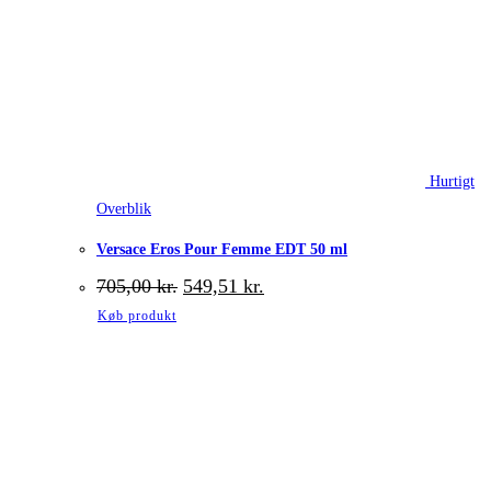
Hurtigt
Overblik
Versace Eros Pour Femme EDT 50 ml
Den
Den
705,00
kr.
549,51
kr.
oprindelige
aktuelle
Køb produkt
pris
pris
var:
er:
705,00 kr..
549,51 kr..