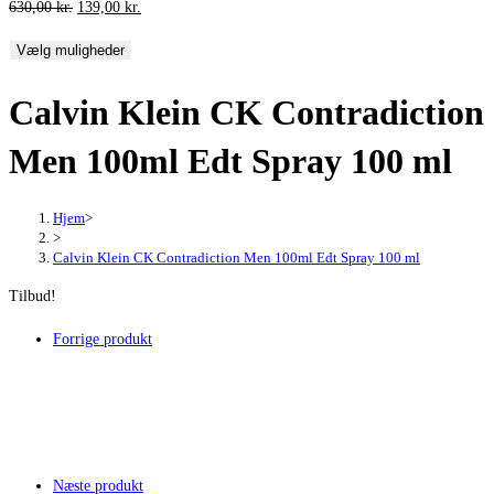
Den
Den
630,00
kr.
139,00
kr.
oprindelige
aktuelle
Vælg muligheder
pris
pris
var:
er:
Calvin Klein CK Contradiction
630,00 kr..
139,00 kr..
Men 100ml Edt Spray 100 ml
Hjem
>
>
Calvin Klein CK Contradiction Men 100ml Edt Spray 100 ml
Tilbud!
Forrige produkt
Næste produkt