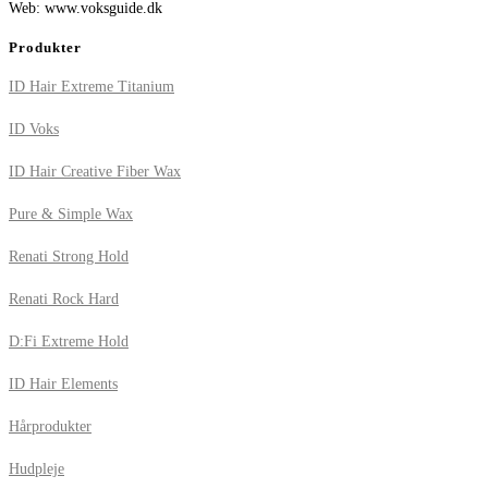
Web: www.voksguide.dk
Produkter
ID Hair Extreme Titanium
ID Voks
ID Hair Creative Fiber Wax
Pure & Simple Wax
Renati Strong Hold
Renati Rock Hard
D:Fi Extreme Hold
ID Hair Elements
Hårprodukter
Hudpleje