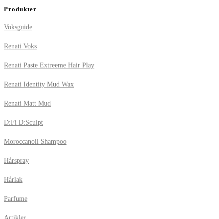
Produkter
Voksguide
Renati Voks
Renati Paste Extreeme Hair Play
Renati Identity Mud Wax
Renati Matt Mud
D:Fi D:Sculpt
Moroccanoil Shampoo
Hårspray
Hårlak
Parfume
Artikler