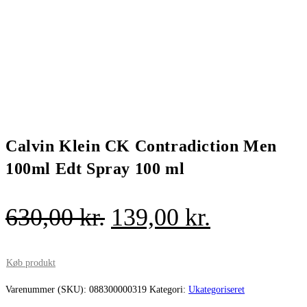
Calvin Klein CK Contradiction Men
100ml Edt Spray 100 ml
Den
Den
630,00
kr.
139,00
kr.
oprindelige
aktuelle
pris
pris
Køb produkt
var:
er:
Varenummer (SKU):
088300000319
Kategori:
Ukategoriseret