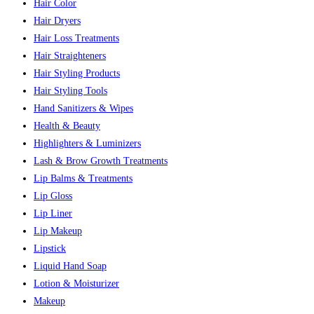
Hair Color
Hair Dryers
Hair Loss Treatments
Hair Straighteners
Hair Styling Products
Hair Styling Tools
Hand Sanitizers & Wipes
Health & Beauty
Highlighters & Luminizers
Lash & Brow Growth Treatments
Lip Balms & Treatments
Lip Gloss
Lip Liner
Lip Makeup
Lipstick
Liquid Hand Soap
Lotion & Moisturizer
Makeup