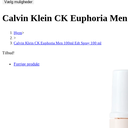
Vælg muligheder
pris
pris
var:
er:
Calvin Klein CK Euphoria Men
680,00 kr..
249,00 kr..
Hjem
>
>
Calvin Klein CK Euphoria Men 100ml Edt Spray 100 ml
Tilbud!
Forrige produkt