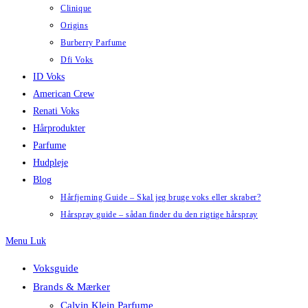
Clinique
Origins
Burberry Parfume
Dfi Voks
ID Voks
American Crew
Renati Voks
Hårprodukter
Parfume
Hudpleje
Blog
Hårfjerning Guide – Skal jeg bruge voks eller skraber?
Hårspray guide – sådan finder du den rigtige hårspray
Menu
Luk
Voksguide
Brands & Mærker
Calvin Klein Parfume