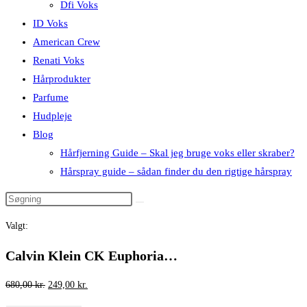
Dfi Voks
ID Voks
American Crew
Renati Voks
Hårprodukter
Parfume
Hudpleje
Blog
Hårfjerning Guide – Skal jeg bruge voks eller skraber?
Hårspray guide – sådan finder du den rigtige hårspray
Valgt:
Calvin Klein CK Euphoria…
Den
Den
680,00
kr.
249,00
kr.
oprindelige
aktuelle