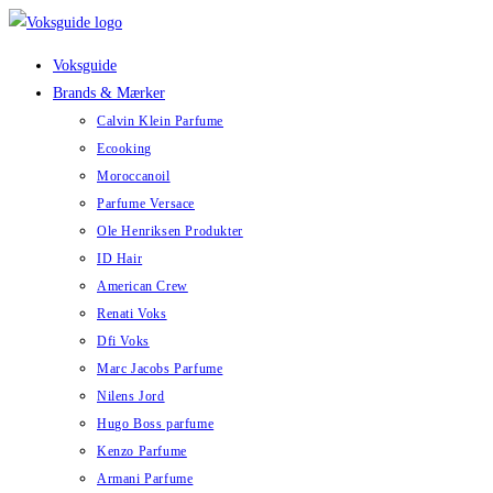
Skip
to
Voksguide
content
Brands & Mærker
Calvin Klein Parfume
Ecooking
Moroccanoil
Parfume Versace
Ole Henriksen Produkter
ID Hair
American Crew
Renati Voks
Dfi Voks
Marc Jacobs Parfume
Nilens Jord
Hugo Boss parfume
Kenzo Parfume
Armani Parfume