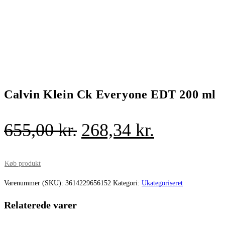
Calvin Klein Ck Everyone EDT 200 ml
Den
Den
655,00
kr.
268,34
kr.
oprindelige
aktuelle
pris
pris
Køb produkt
var:
er:
Varenummer (SKU):
3614229656152
Kategori:
Ukategoriseret
655,00 kr..
268,34 kr.
Relaterede varer