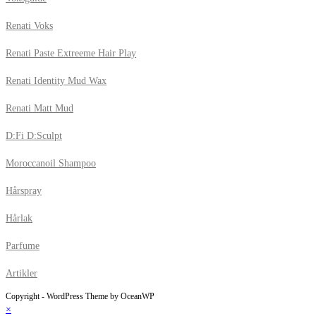
Renati Voks
Renati Paste Extreeme Hair Play
Renati Identity Mud Wax
Renati Matt Mud
D:Fi D:Sculpt
Moroccanoil Shampoo
Hårspray
Hårlak
Parfume
Artikler
Copyright - WordPress Theme by OceanWP
×