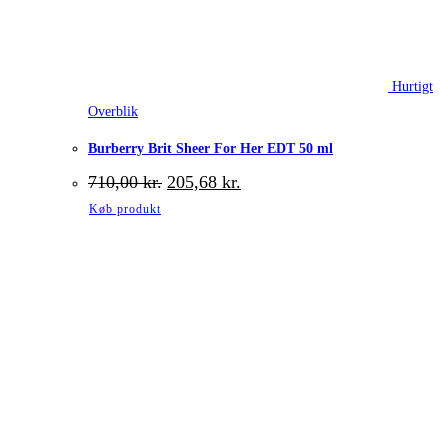
Hurtigt
Overblik
Burberry Brit Sheer For Her EDT 50 ml
Den
Den
710,00
kr.
205,68
kr.
oprindelige
aktuelle
Køb produkt
pris
pris
var:
er:
710,00 kr..
205,68 kr..