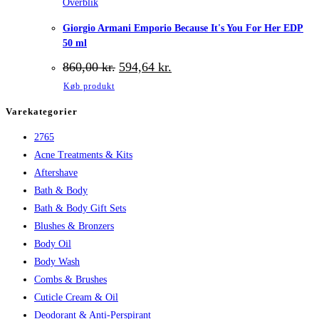
Overblik
Giorgio Armani Emporio Because It's You For Her EDP
50 ml
Den
Den
860,00
kr.
594,64
kr.
oprindelige
aktuelle
Køb produkt
pris
pris
var:
er:
Varekategorier
860,00 kr..
594,64 kr..
2765
Acne Treatments & Kits
Aftershave
Bath & Body
Bath & Body Gift Sets
Blushes & Bronzers
Body Oil
Body Wash
Combs & Brushes
Cuticle Cream & Oil
Deodorant & Anti-Perspirant