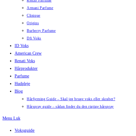
Kenzo Parfume
Armani Parfume
Clinique
Origins
Burberry Parfume
Dfi Voks
ID Voks
American Crew
Renati Voks
Hårprodukter
Parfume
Hudpleje
Blog
Hårfjerning Guide – Skal jeg bruge voks eller skraber?
Hårspray guide – sådan finder du den rigtige hårspray
Menu
Luk
Voksguide