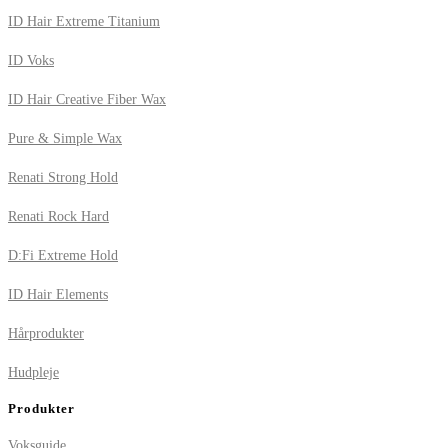
ID Hair Extreme Titanium
ID Voks
ID Hair Creative Fiber Wax
Pure & Simple Wax
Renati Strong Hold
Renati Rock Hard
D:Fi Extreme Hold
ID Hair Elements
Hårprodukter
Hudpleje
Produkter
Voksguide