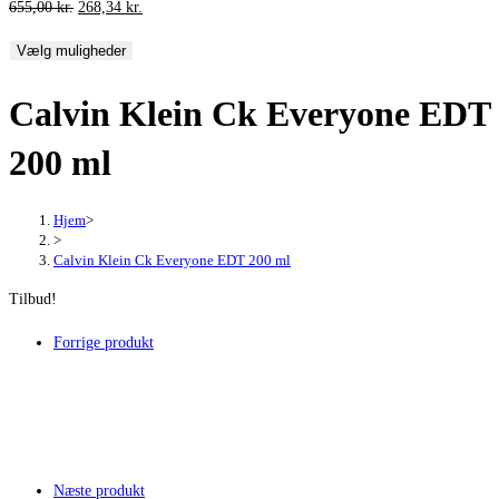
Den
Den
655,00
kr.
268,34
kr.
oprindelige
aktuelle
Vælg muligheder
pris
pris
var:
er:
Calvin Klein Ck Everyone EDT
655,00 kr..
268,34 kr..
200 ml
Hjem
>
>
Calvin Klein Ck Everyone EDT 200 ml
Tilbud!
Forrige produkt
Næste produkt