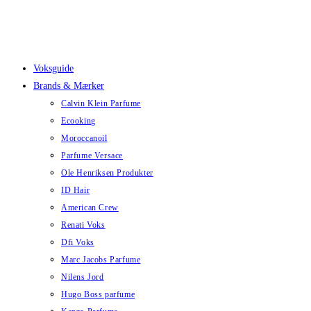
Skip
to
content
Voksguide
Brands & Mærker
Calvin Klein Parfume
Ecooking
Moroccanoil
Parfume Versace
Ole Henriksen Produkter
ID Hair
American Crew
Renati Voks
Dfi Voks
Marc Jacobs Parfume
Nilens Jord
Hugo Boss parfume