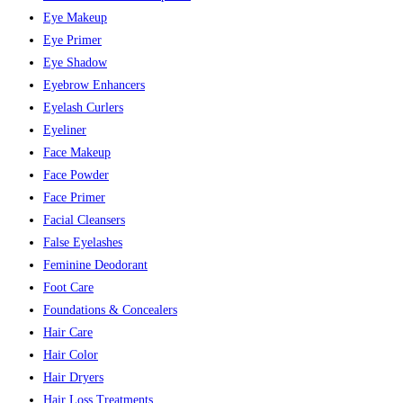
Eye Makeup
Eye Primer
Eye Shadow
Eyebrow Enhancers
Eyelash Curlers
Eyeliner
Face Makeup
Face Powder
Face Primer
Facial Cleansers
False Eyelashes
Feminine Deodorant
Foot Care
Foundations & Concealers
Hair Care
Hair Color
Hair Dryers
Hair Loss Treatments