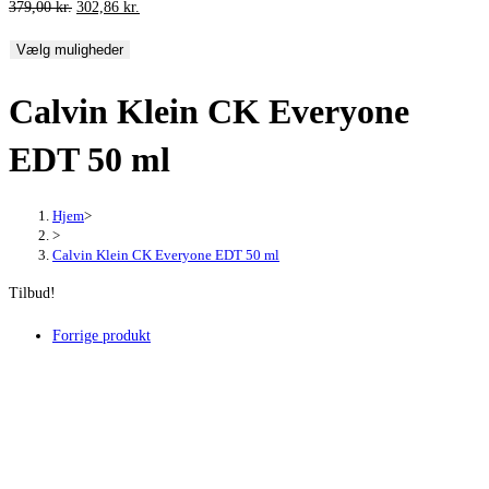
Den
Den
379,00
kr.
302,86
kr.
oprindelige
aktuelle
Vælg muligheder
pris
pris
var:
er:
Calvin Klein CK Everyone
379,00 kr..
302,86 kr..
EDT 50 ml
Hjem
>
>
Calvin Klein CK Everyone EDT 50 ml
Tilbud!
Forrige produkt