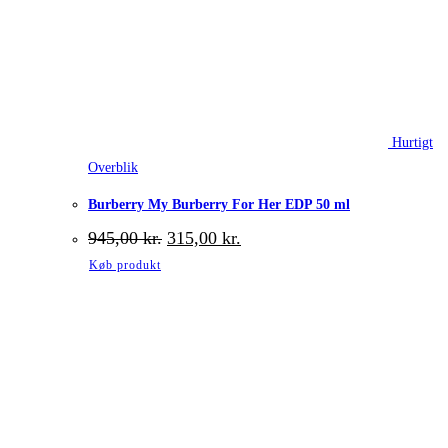
Hurtigt
Overblik
Burberry My Burberry For Her EDP 50 ml
Den
Den
945,00
kr.
315,00
kr.
oprindelige
aktuelle
Køb produkt
pris
pris
var:
er:
945,00 kr..
315,00 kr..