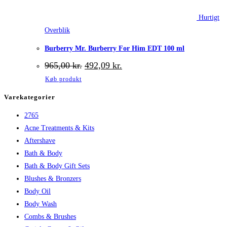
Hurtigt
Overblik
Burberry Mr. Burberry For Him EDT 100 ml
Den
Den
965,00
kr.
492,09
kr.
oprindelige
aktuelle
Køb produkt
pris
pris
var:
er:
Varekategorier
965,00 kr..
492,09 kr..
2765
Acne Treatments & Kits
Aftershave
Bath & Body
Bath & Body Gift Sets
Blushes & Bronzers
Body Oil
Body Wash
Combs & Brushes