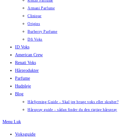
Kenzo Parfume
Armani Parfume
Clinique
Origins
Burberry Parfume
Dfi Voks
ID Voks
American Crew
Renati Voks
Hårprodukter
Parfume
Hudpleje
Blog
Hårfjerning Guide – Skal jeg bruge voks eller skraber?
Hårspray guide – sådan finder du den rigtige hårspray
Menu
Luk
Voksguide