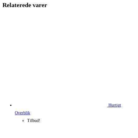
379,00 kr..
302,86 kr.
Relaterede varer
Hurtigt
Overblik
Tilbud!