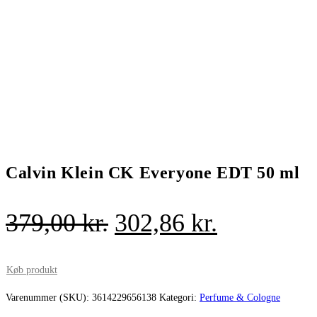
Calvin Klein CK Everyone EDT 50 ml
Den
Den
379,00
kr.
302,86
kr.
oprindelige
aktuelle
pris
pris
Køb produkt
var:
er:
Varenummer (SKU):
3614229656138
Kategori:
Perfume & Cologne