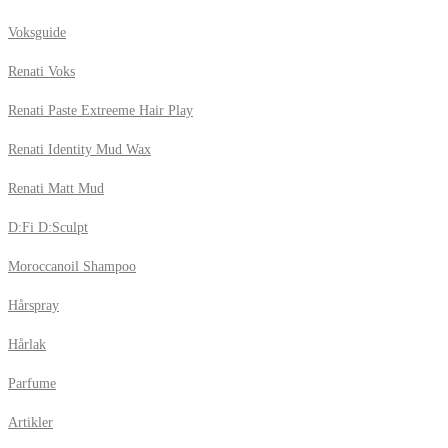
Voksguide
Renati Voks
Renati Paste Extreeme Hair Play
Renati Identity Mud Wax
Renati Matt Mud
D:Fi D:Sculpt
Moroccanoil Shampoo
Hårspray
Hårlak
Parfume
Artikler