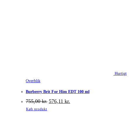
Hurtigt
Overblik
Burberry Brit For Him EDT 100 ml
Den
Den
755,00
kr.
576,11
kr.
oprindelige
aktuelle
Køb produkt
pris
pris
var:
er:
755,00 kr..
576,11 kr..