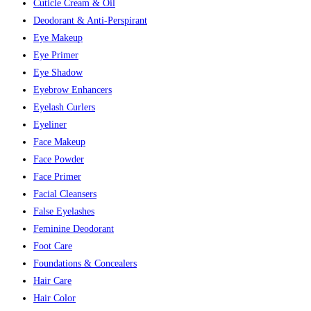
Cuticle Cream & Oil
Deodorant & Anti-Perspirant
Eye Makeup
Eye Primer
Eye Shadow
Eyebrow Enhancers
Eyelash Curlers
Eyeliner
Face Makeup
Face Powder
Face Primer
Facial Cleansers
False Eyelashes
Feminine Deodorant
Foot Care
Foundations & Concealers
Hair Care
Hair Color