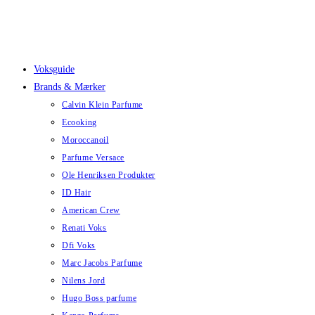
Skip
to
content
Voksguide
Brands & Mærker
Calvin Klein Parfume
Ecooking
Moroccanoil
Parfume Versace
Ole Henriksen Produkter
ID Hair
American Crew
Renati Voks
Dfi Voks
Marc Jacobs Parfume
Nilens Jord
Hugo Boss parfume