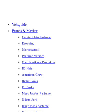
Skip
to
content
Voksguide
Brands & Mærker
Calvin Klein Parfume
Ecooking
Moroccanoil
Parfume Versace
Ole Henriksen Produkter
ID Hair
American Crew
Renati Voks
Dfi Voks
Marc Jacobs Parfume
Nilens Jord
Hugo Boss parfume