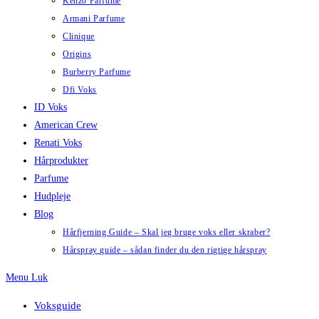
Kenzo Parfume
Armani Parfume
Clinique
Origins
Burberry Parfume
Dfi Voks
ID Voks
American Crew
Renati Voks
Hårprodukter
Parfume
Hudpleje
Blog
Hårfjerning Guide – Skal jeg bruge voks eller skraber?
Hårspray guide – sådan finder du den rigtige hårspray
Menu
Luk
Voksguide