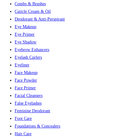
Combs & Brushes
Cuticle Cream & Oil
Deodorant & Anti-Perspirant
Eye Makeup
Eye Primer
Eye Shadow
Eyebrow Enhancers
Eyelash Curlers
Eyeliner
Face Makeup
Face Powder
Face Primer
Facial Cleansers
False Eyelashes
Feminine Deodorant
Foot Care
Foundations & Concealers
Hair Care