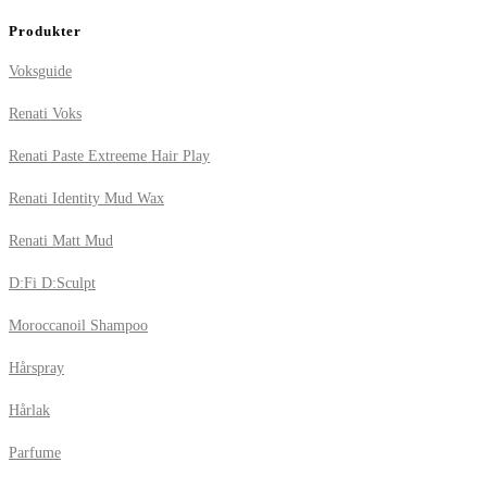
Produkter
Voksguide
Renati Voks
Renati Paste Extreeme Hair Play
Renati Identity Mud Wax
Renati Matt Mud
D:Fi D:Sculpt
Moroccanoil Shampoo
Hårspray
Hårlak
Parfume