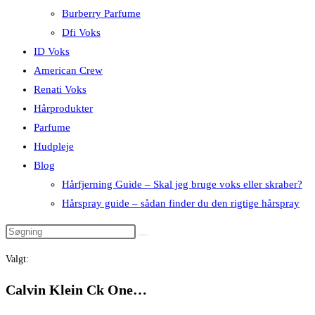
Burberry Parfume
Dfi Voks
ID Voks
American Crew
Renati Voks
Hårprodukter
Parfume
Hudpleje
Blog
Hårfjerning Guide – Skal jeg bruge voks eller skraber?
Hårspray guide – sådan finder du den rigtige hårspray
Valgt:
Calvin Klein Ck One…