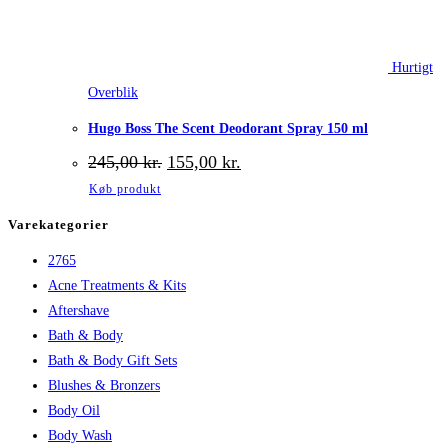
Hurtigt
Overblik
Hugo Boss The Scent Deodorant Spray 150 ml
Den
Den
245,00
kr.
155,00
kr.
oprindelige
aktuelle
Køb produkt
pris
pris
var:
er:
Varekategorier
245,00 kr..
155,00 kr..
2765
Acne Treatments & Kits
Aftershave
Bath & Body
Bath & Body Gift Sets
Blushes & Bronzers
Body Oil
Body Wash