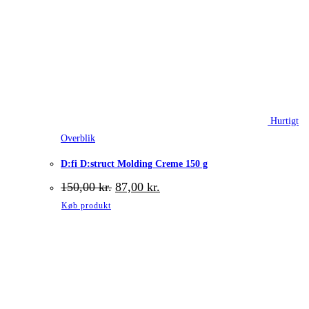
Hurtigt
Overblik
D:fi D:struct Molding Creme 150 g
Den
Den
150,00
kr.
87,00
kr.
oprindelige
aktuelle
Køb produkt
pris
pris
var:
er:
150,00 kr..
87,00 kr..