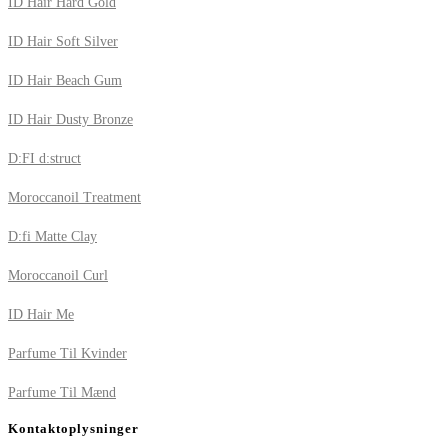
ID Hair Hard Gold
ID Hair Soft Silver
ID Hair Beach Gum
ID Hair Dusty Bronze
D:FI d:struct
Moroccanoil Treatment
D:fi Matte Clay
Moroccanoil Curl
ID Hair Me
Parfume Til Kvinder
Parfume Til Mænd
Kontaktoplysninger