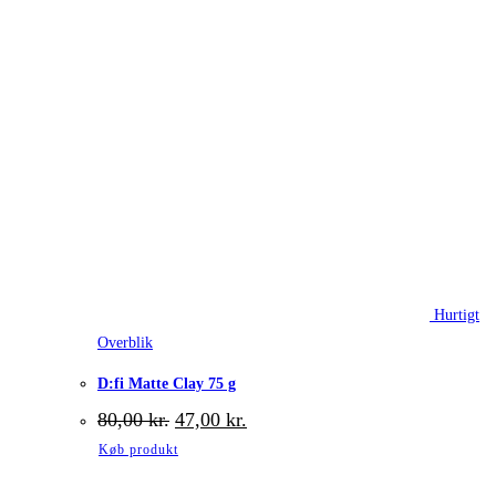
Hurtigt
Overblik
D:fi Matte Clay 75 g
Den
Den
80,00
kr.
47,00
kr.
oprindelige
aktuelle
Køb produkt
pris
pris
var:
er: