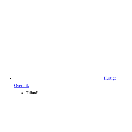
80,00 kr..
47,00 kr..
Hurtigt
Overblik
Tilbud!