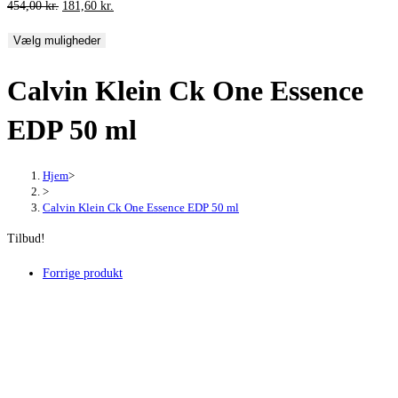
Den
Den
454,00
kr.
181,60
kr.
oprindelige
aktuelle
Vælg muligheder
pris
pris
var:
er:
Calvin Klein Ck One Essence
454,00 kr..
181,60 kr..
EDP 50 ml
Hjem
>
>
Calvin Klein Ck One Essence EDP 50 ml
Tilbud!
Forrige produkt