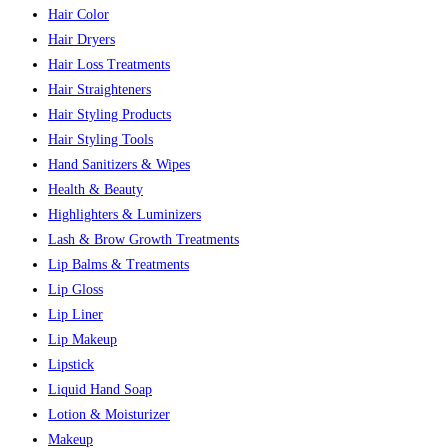
Hair Color
Hair Dryers
Hair Loss Treatments
Hair Straighteners
Hair Styling Products
Hair Styling Tools
Hand Sanitizers & Wipes
Health & Beauty
Highlighters & Luminizers
Lash & Brow Growth Treatments
Lip Balms & Treatments
Lip Gloss
Lip Liner
Lip Makeup
Lipstick
Liquid Hand Soap
Lotion & Moisturizer
Makeup