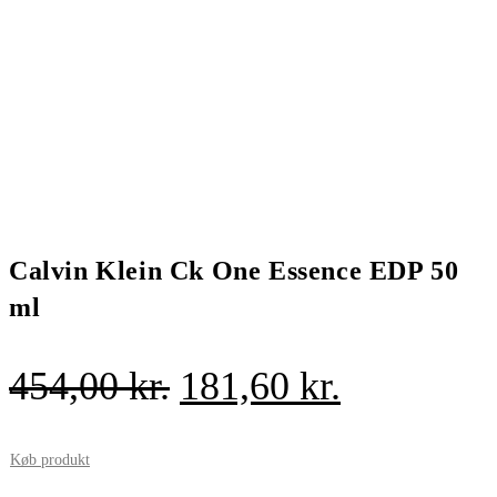
Calvin Klein Ck One Essence EDP 50
ml
Den
Den
454,00
kr.
181,60
kr.
oprindelige
aktuelle
pris
pris
Køb produkt