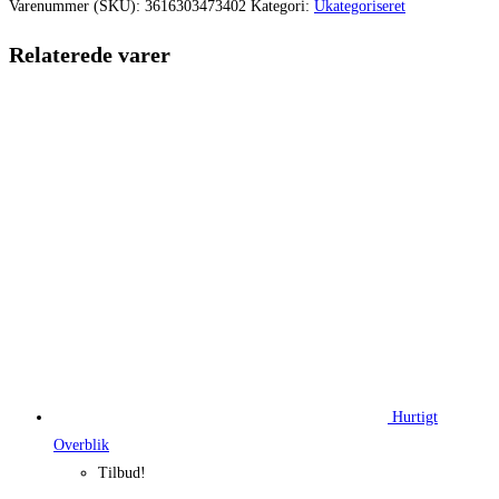
var:
er:
Varenummer (SKU):
3616303473402
Kategori:
Ukategoriseret
454,00 kr..
181,60 kr.
Relaterede varer
Hurtigt
Overblik
Tilbud!