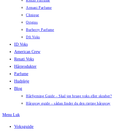
Kenzo Parfume
Armani Parfume
Clinique
Origins
Burberry Parfume
Dfi Voks
ID Voks
American Crew
Renati Voks
Hårprodukter
Parfume
Hudpleje
Blog
Hårfjerning Guide – Skal jeg bruge voks eller skraber?
Hårspray guide – sådan finder du den rigtige hårspray
Menu
Luk
Voksguide