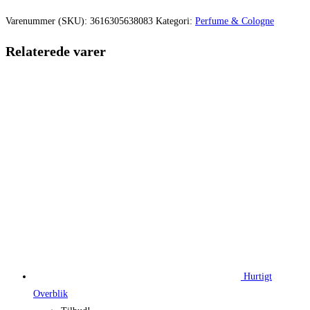
var:
er:
Varenummer (SKU):
3616305638083
Kategori:
Perfume & Cologne
580,00 kr..
435,00 kr.
Relaterede varer
Hurtigt
Overblik