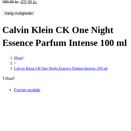
Den
Den
580,00
kr.
435,00
kr.
oprindelige
aktuelle
Vælg muligheder
pris
pris
var:
er:
Calvin Klein CK One Night
580,00 kr..
435,00 kr..
Essence Parfum Intense 100 ml
Hjem
>
>
Calvin Klein CK One Night Essence Parfum Intense 100 ml
Tilbud!
Forrige produkt