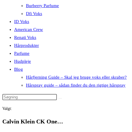
Burberry Parfume
Dfi Voks
ID Voks
American Crew
Renati Voks
Hårprodukter
Parfume
Hudpleje
Blog
Hårfjerning Guide – Skal jeg bruge voks eller skraber?
Hårspray guide – sådan finder du den rigtige hårspray
Valgt:
Calvin Klein CK One…