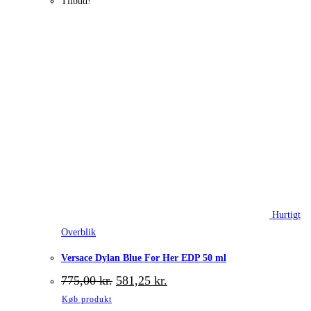
Tilbud!
Hurtigt
Overblik
Versace Dylan Blue For Her EDP 50 ml
Den
Den
775,00
kr.
581,25
kr.
oprindelige
aktuelle
Køb produkt
pris
pris