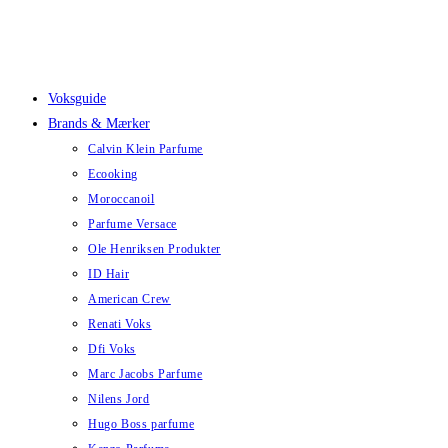
Skip
to
content
Voksguide
Brands & Mærker
Calvin Klein Parfume
Ecooking
Moroccanoil
Parfume Versace
Ole Henriksen Produkter
ID Hair
American Crew
Renati Voks
Dfi Voks
Marc Jacobs Parfume
Nilens Jord
Hugo Boss parfume