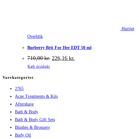
Hurtigt
Overblik
Burberry Brit For Her EDT 50 ml
Den
Den
710,00
kr.
226,16
kr.
oprindelige
aktuelle
Køb produkt
pris
pris
var:
er:
Varekategorier
710,00 kr..
226,16 kr..
2765
Acne Treatments & Kits
Aftershave
Bath & Body
Bath & Body Gift Sets
Blushes & Bronzers
Body Oil