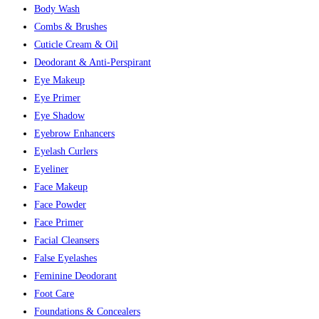
Body Wash
Combs & Brushes
Cuticle Cream & Oil
Deodorant & Anti-Perspirant
Eye Makeup
Eye Primer
Eye Shadow
Eyebrow Enhancers
Eyelash Curlers
Eyeliner
Face Makeup
Face Powder
Face Primer
Facial Cleansers
False Eyelashes
Feminine Deodorant
Foot Care
Foundations & Concealers