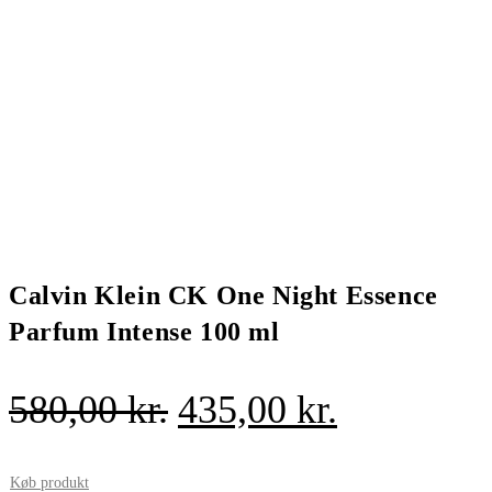
Calvin Klein CK One Night Essence
Parfum Intense 100 ml
Den
Den
580,00
kr.
435,00
kr.
oprindelige
aktuelle
pris
pris
Køb produkt