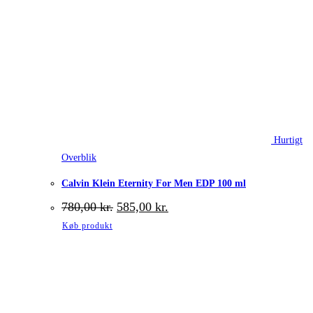
Hurtigt
Overblik
Calvin Klein Eternity For Men EDP 100 ml
Den
Den
780,00
kr.
585,00
kr.
oprindelige
aktuelle
Køb produkt
pris
pris
var:
er:
780,00 kr..
585,00 kr..