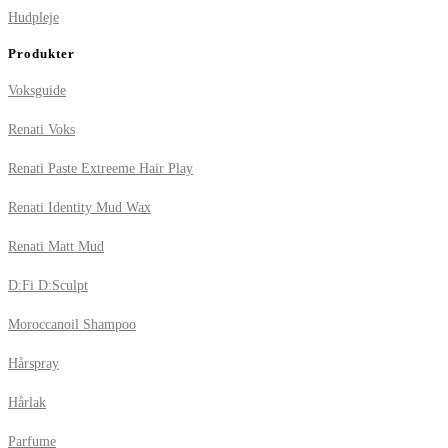
Hudpleje
Produkter
Voksguide
Renati Voks
Renati Paste Extreeme Hair Play
Renati Identity Mud Wax
Renati Matt Mud
D:Fi D:Sculpt
Moroccanoil Shampoo
Hårspray
Hårlak
Parfume