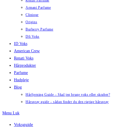
Kenzo Parfume
Armani Parfume
Clinique
Origins
Burberry Parfume
Dfi Voks
ID Voks
American Crew
Renati Voks
Hårprodukter
Parfume
Hudpleje
Blog
Hårfjerning Guide – Skal jeg bruge voks eller skraber?
Hårspray guide – sådan finder du den rigtige hårspray
Menu
Luk
Voksguide