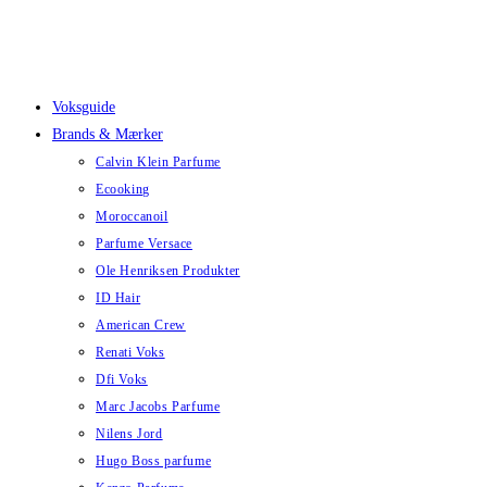
Skip
to
content
Voksguide
Brands & Mærker
Calvin Klein Parfume
Ecooking
Moroccanoil
Parfume Versace
Ole Henriksen Produkter
ID Hair
American Crew
Renati Voks
Dfi Voks
Marc Jacobs Parfume
Nilens Jord
Hugo Boss parfume