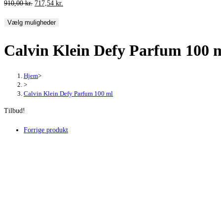
Den
Den
910,00
kr.
717,54
kr.
oprindelige
aktuelle
Vælg muligheder
pris
pris
var:
er:
Calvin Klein Defy Parfum 100 
910,00 kr..
717,54 kr..
Hjem
>
>
Calvin Klein Defy Parfum 100 ml
Tilbud!
Forrige produkt