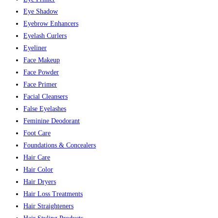
Eye Shadow
Eyebrow Enhancers
Eyelash Curlers
Eyeliner
Face Makeup
Face Powder
Face Primer
Facial Cleansers
False Eyelashes
Feminine Deodorant
Foot Care
Foundations & Concealers
Hair Care
Hair Color
Hair Dryers
Hair Loss Treatments
Hair Straighteners