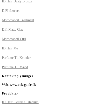
ID Hair Dusty Bronze
D:FI d:struct
Moroccanoil Treatment
D:fi Matte Clay
Moroccanoil Curl
ID Hair Me
Parfume Til Kvinder
Parfume Til Mænd
Kontaktoplysninger
Web: www.voksguide.dk
Produkter
ID Hair Extreme Titanium