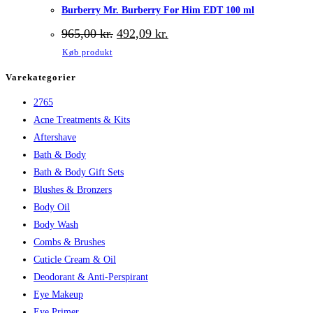
Burberry Mr. Burberry For Him EDT 100 ml
Den
Den
965,00
kr.
492,09
kr.
oprindelige
aktuelle
Køb produkt
pris
pris
var:
er:
Varekategorier
965,00 kr..
492,09 kr..
2765
Acne Treatments & Kits
Aftershave
Bath & Body
Bath & Body Gift Sets
Blushes & Bronzers
Body Oil
Body Wash
Combs & Brushes
Cuticle Cream & Oil
Deodorant & Anti-Perspirant
Eye Makeup
Eye Primer