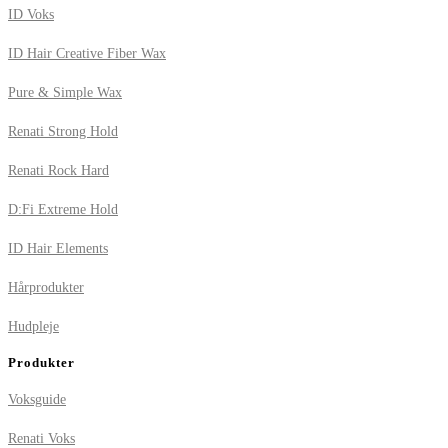
ID Voks
ID Hair Creative Fiber Wax
Pure & Simple Wax
Renati Strong Hold
Renati Rock Hard
D:Fi Extreme Hold
ID Hair Elements
Hårprodukter
Hudpleje
Produkter
Voksguide
Renati Voks