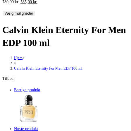
Den
Den
780,00
kr.
585,00
kr.
oprindelige
aktuelle
Vælg muligheder
pris
pris
var:
er:
Calvin Klein Eternity For Men
780,00 kr..
585,00 kr..
EDP 100 ml
Hjem
>
>
Calvin Klein Eternity For Men EDP 100 ml
Tilbud!
Forrige produkt
Næste produkt