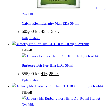
Hurtigt
Overblik
Calvin Klein Eternity Man EDP 50 ml
Den
Den
605,00
kr.
435,13
kr.
oprindelige
aktuelle
Køb produkt
pris
pris
var:
er:
Hurtigt Overblik
605,00 kr..
435,13 kr..
Tilbud!
Hurtigt Overblik
Burberry Brit For Him EDT 50 ml
Den
Den
555,00
kr.
416,25
kr.
oprindelige
aktuelle
Køb produkt
pris
pris
var:
er:
Hurtigt Overblik
555,00 kr..
416,25 kr..
Tilbud!
Hurtigt
Overblik