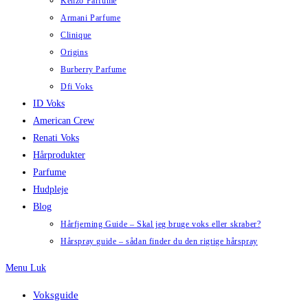
Kenzo Parfume
Armani Parfume
Clinique
Origins
Burberry Parfume
Dfi Voks
ID Voks
American Crew
Renati Voks
Hårprodukter
Parfume
Hudpleje
Blog
Hårfjerning Guide – Skal jeg bruge voks eller skraber?
Hårspray guide – sådan finder du den rigtige hårspray
Menu
Luk
Voksguide