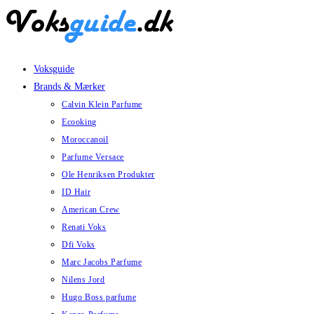
Skip
to
content
Voksguide
Brands & Mærker
Calvin Klein Parfume
Ecooking
Moroccanoil
Parfume Versace
Ole Henriksen Produkter
ID Hair
American Crew
Renati Voks
Dfi Voks
Marc Jacobs Parfume
Nilens Jord
Hugo Boss parfume