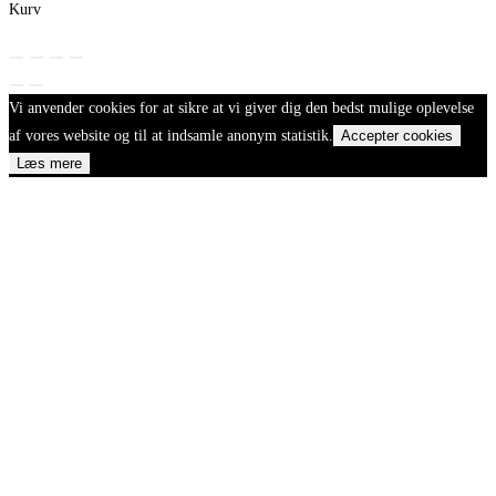
Kurv
Vi anvender cookies for at sikre at vi giver dig den bedst mulige oplevelse
af vores website og til at indsamle anonym statistik.
Accepter cookies
Læs mere