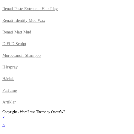
Renati Paste Extreeme Hair Play
Renati Identity Mud Wax
Renati Matt Mud
D:Fi D:Sculpt
Moroccanoil Shampoo
Hårspray
Hårlak
Parfume
Artikler
Copyright - WordPress Theme by OceanWP
×
×