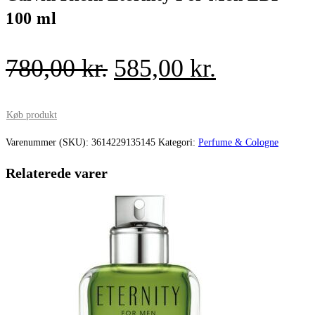
100 ml
Den
Den
780,00
kr.
585,00
kr.
oprindelige
aktuelle
pris
pris
Køb produkt
var:
er:
Varenummer (SKU):
3614229135145
Kategori:
Perfume & Cologne
780,00 kr..
585,00 kr.
Relaterede varer