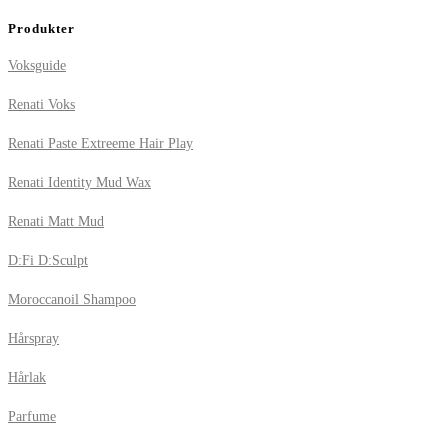
Produkter
Voksguide
Renati Voks
Renati Paste Extreeme Hair Play
Renati Identity Mud Wax
Renati Matt Mud
D:Fi D:Sculpt
Moroccanoil Shampoo
Hårspray
Hårlak
Parfume