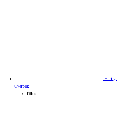
780,00 kr..
585,00 kr..
Hurtigt
Overblik
Tilbud!