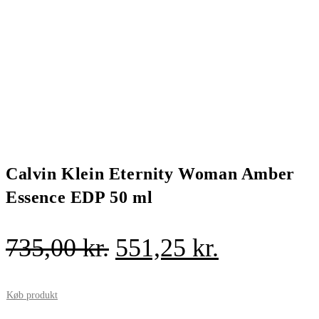
Calvin Klein Eternity Woman Amber
Essence EDP 50 ml
Den
Den
735,00
kr.
551,25
kr.
oprindelige
aktuelle
pris
pris
Køb produkt