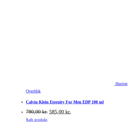
Hurtigt
Overblik
Calvin Klein Eternity For Men EDP 100 ml
Den
Den
780,00
kr.
585,00
kr.
oprindelige
aktuelle
Køb produkt
pris
pris
var:
er: