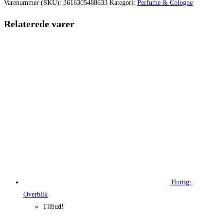
var:
er:
Varenummer (SKU):
3616305488633
Kategori:
Perfume & Cologne
735,00 kr..
551,25 kr.
Relaterede varer
Hurtigt
Overblik
Tilbud!