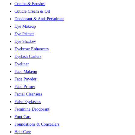
Combs & Brushes
Cuticle Cream & Oil
Deodorant & Anti-Perspirant
Eye Makeup
Eye Primer
Eye Shadow
Eyebrow Enhancers
Eyelash Curlers
Eyeliner
Face Makeup
Face Powder
Face Primer
Facial Cleansers
False Eyelashes
Feminine Deodorant
Foot Care
Foundations & Concealers
Hair Care