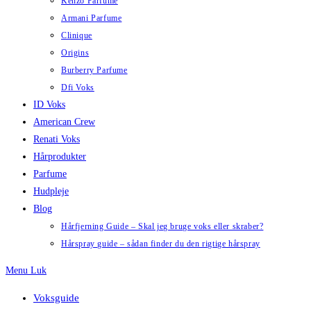
Kenzo Parfume
Armani Parfume
Clinique
Origins
Burberry Parfume
Dfi Voks
ID Voks
American Crew
Renati Voks
Hårprodukter
Parfume
Hudpleje
Blog
Hårfjerning Guide – Skal jeg bruge voks eller skraber?
Hårspray guide – sådan finder du den rigtige hårspray
Menu
Luk
Voksguide