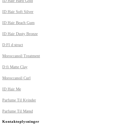
ID Hair Hard Gold
ID Hair Soft Silver
ID Hair Beach Gum
ID Hair Dusty Bronze
D:FI d:struct
Moroccanoil Treatment
D:fi Matte Clay
Moroccanoil Curl
ID Hair Me
Parfume Til Kvinder
Parfume Til Mænd
Kontaktoplysninger