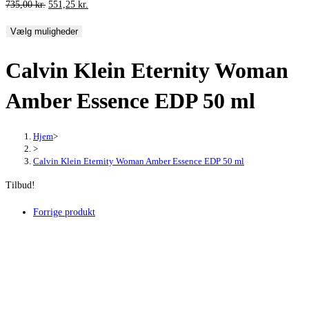
Den
Den
735,00
kr.
551,25
kr.
oprindelige
aktuelle
Vælg muligheder
pris
pris
var:
er:
Calvin Klein Eternity Woman
735,00 kr..
551,25 kr..
Amber Essence EDP 50 ml
Hjem
>
>
Calvin Klein Eternity Woman Amber Essence EDP 50 ml
Tilbud!
Forrige produkt