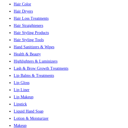
Hair Color
Hair Dryers
Hair Loss Treatments
Hair Straighteners
Hair Styling Products
Hair Styling Tools
Hand Sanitizers & Wipes
Health & Beauty
Highlighters & Luminizers
Lash & Brow Growth Treatments
Lip Balms & Treatments
Lip Gloss
Lip Liner
Lip Makeup
Lipstick
Liquid Hand Soap
Lotion & Moisturizer
Makeup