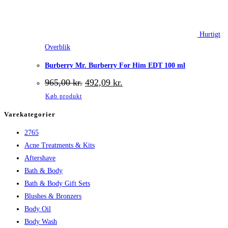
Hurtigt
Overblik
Burberry Mr. Burberry For Him EDT 100 ml
Den
Den
965,00
kr.
492,09
kr.
oprindelige
aktuelle
Køb produkt
pris
pris
var:
er:
Varekategorier
965,00 kr..
492,09 kr..
2765
Acne Treatments & Kits
Aftershave
Bath & Body
Bath & Body Gift Sets
Blushes & Bronzers
Body Oil
Body Wash