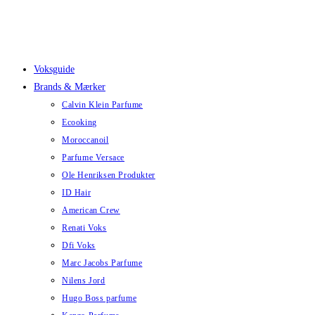
Skip
to
content
Voksguide
Brands & Mærker
Calvin Klein Parfume
Ecooking
Moroccanoil
Parfume Versace
Ole Henriksen Produkter
ID Hair
American Crew
Renati Voks
Dfi Voks
Marc Jacobs Parfume
Nilens Jord
Hugo Boss parfume