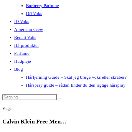
Burberry Parfume
Dfi Voks
ID Voks
American Crew
Renati Voks
Hårprodukter
Parfume
Hudpleje
Blog
Hårfjerning Guide – Skal jeg bruge voks eller skraber?
Hårspray guide – sådan finder du den rigtige hårspray
Valgt:
Calvin Klein Free Men…