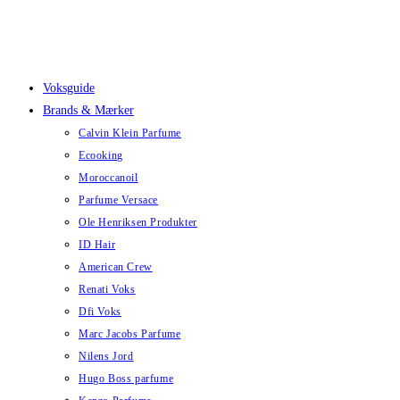
Skip
to
content
Voksguide
Brands & Mærker
Calvin Klein Parfume
Ecooking
Moroccanoil
Parfume Versace
Ole Henriksen Produkter
ID Hair
American Crew
Renati Voks
Dfi Voks
Marc Jacobs Parfume
Nilens Jord
Hugo Boss parfume