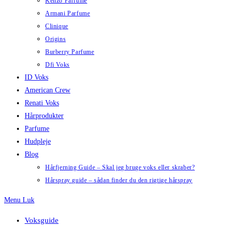
Kenzo Parfume
Armani Parfume
Clinique
Origins
Burberry Parfume
Dfi Voks
ID Voks
American Crew
Renati Voks
Hårprodukter
Parfume
Hudpleje
Blog
Hårfjerning Guide – Skal jeg bruge voks eller skraber?
Hårspray guide – sådan finder du den rigtige hårspray
Menu
Luk
Voksguide