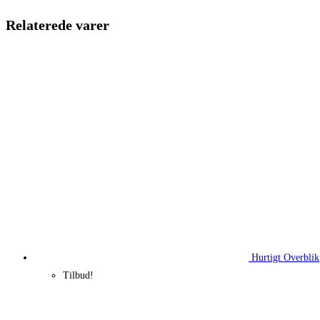
640,00 kr..
169,00 kr.
Relaterede varer
Hurtigt Overblik
Tilbud!