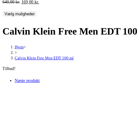
Den
Den
640,00
kr.
169,00
kr.
oprindelige
aktuelle
Vælg muligheder
pris
pris
var:
er:
Calvin Klein Free Men EDT 100
640,00 kr..
169,00 kr..
Hjem
>
>
Calvin Klein Free Men EDT 100 ml
Tilbud!
Næste produkt