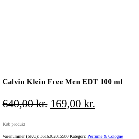
Calvin Klein Free Men EDT 100 ml
Den
Den
640,00
kr.
169,00
kr.
oprindelige
aktuelle
pris
pris
Køb produkt
var:
er:
Varenummer (SKU):
3616302015580
Kategori:
Perfume & Cologne