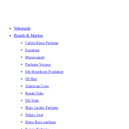
Skip
to
content
Voksguide
Brands & Mærker
Calvin Klein Parfume
Ecooking
Moroccanoil
Parfume Versace
Ole Henriksen Produkter
ID Hair
American Crew
Renati Voks
Dfi Voks
Marc Jacobs Parfume
Nilens Jord
Hugo Boss parfume