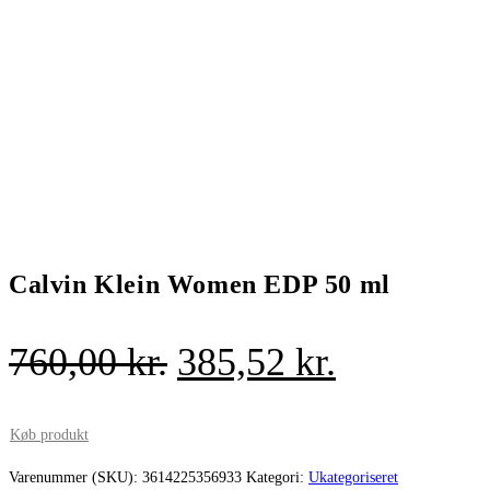
Calvin Klein Women EDP 50 ml
Den
Den
760,00
kr.
385,52
kr.
oprindelige
aktuelle
pris
pris
Køb produkt
var:
er:
Varenummer (SKU):
3614225356933
Kategori:
Ukategoriseret