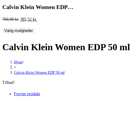
Calvin Klein Women EDP…
Den
Den
760,00
kr.
385,52
kr.
oprindelige
aktuelle
Vælg muligheder
pris
pris
var:
er:
Calvin Klein Women EDP 50 ml
760,00 kr..
385,52 kr..
Hjem
>
>
Calvin Klein Women EDP 50 ml
Tilbud!
Forrige produkt