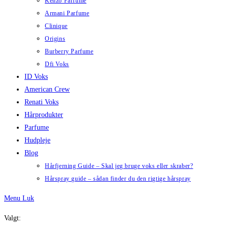
Kenzo Parfume
Armani Parfume
Clinique
Origins
Burberry Parfume
Dfi Voks
ID Voks
American Crew
Renati Voks
Hårprodukter
Parfume
Hudpleje
Blog
Hårfjerning Guide – Skal jeg bruge voks eller skraber?
Hårspray guide – sådan finder du den rigtige hårspray
Menu
Luk
Valgt: