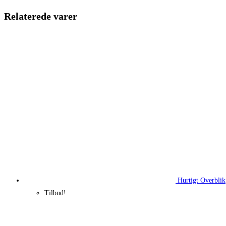
760,00 kr..
385,52 kr.
Relaterede varer
Hurtigt Overblik
Tilbud!