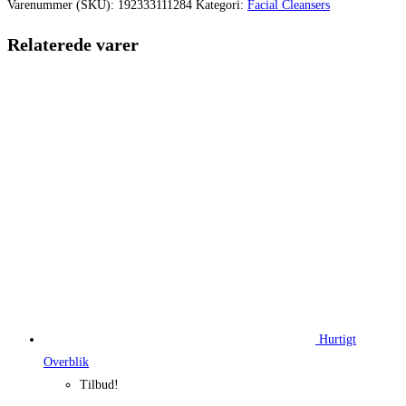
var:
er:
Varenummer (SKU):
192333111284
Kategori:
Facial Cleansers
60,00 kr..
45,00 kr..
Relaterede varer
Hurtigt
Overblik
Tilbud!