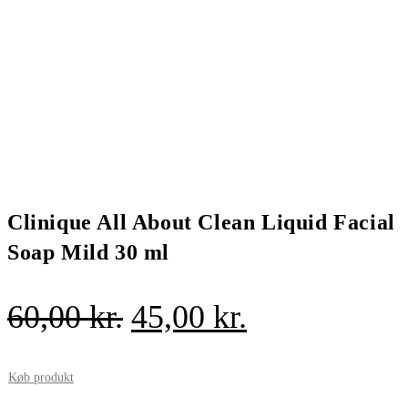
Clinique All About Clean Liquid Facial
Soap Mild 30 ml
Den
Den
60,00
kr.
45,00
kr.
oprindelige
aktuelle
pris
pris
Køb produkt