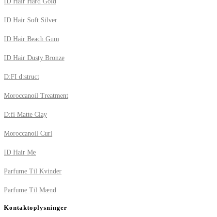
ID Hair Hard Gold
ID Hair Soft Silver
ID Hair Beach Gum
ID Hair Dusty Bronze
D:FI d:struct
Moroccanoil Treatment
D:fi Matte Clay
Moroccanoil Curl
ID Hair Me
Parfume Til Kvinder
Parfume Til Mænd
Kontaktoplysninger