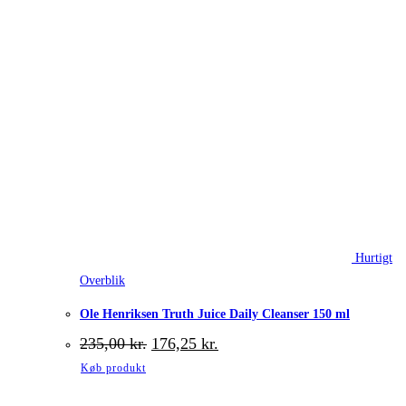
Hurtigt
Overblik
Ole Henriksen Truth Juice Daily Cleanser 150 ml
Den
Den
235,00
kr.
176,25
kr.
oprindelige
aktuelle
Køb produkt
pris
pris
var:
er: