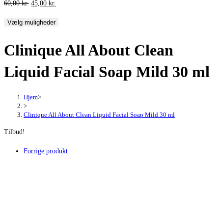
Den
Den
60,00
kr.
45,00
kr.
oprindelige
aktuelle
Vælg muligheder
pris
pris
var:
er:
Clinique All About Clean
60,00 kr..
45,00 kr..
Liquid Facial Soap Mild 30 ml
Hjem
>
>
Clinique All About Clean Liquid Facial Soap Mild 30 ml
Tilbud!
Forrige produkt