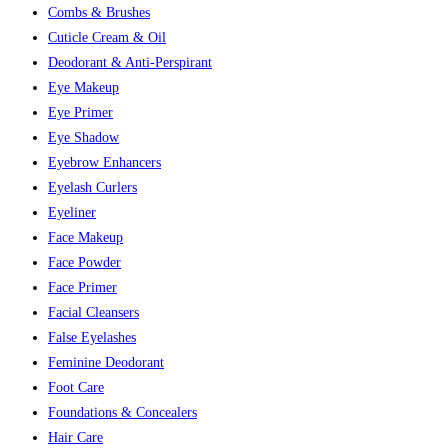
Combs & Brushes
Cuticle Cream & Oil
Deodorant & Anti-Perspirant
Eye Makeup
Eye Primer
Eye Shadow
Eyebrow Enhancers
Eyelash Curlers
Eyeliner
Face Makeup
Face Powder
Face Primer
Facial Cleansers
False Eyelashes
Feminine Deodorant
Foot Care
Foundations & Concealers
Hair Care