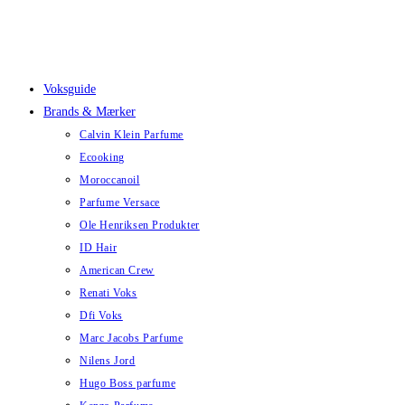
Skip
to
content
Voksguide
Brands & Mærker
Calvin Klein Parfume
Ecooking
Moroccanoil
Parfume Versace
Ole Henriksen Produkter
ID Hair
American Crew
Renati Voks
Dfi Voks
Marc Jacobs Parfume
Nilens Jord
Hugo Boss parfume