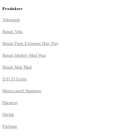
Produkter
Voksguide
Renati Voks
Renati Paste Extreeme Hair Play
Renati Identity Mud Wax
Renati Matt Mud
D:Fi D:Sculpt
Moroccanoil Shampoo
Hårspray
Hårlak
Parfume