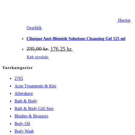
Hurtigt
Overblik
Clinique Anti-Blemish Solutions Cleansing Gel 125 ml
Den
Den
235,00
kr.
176,25
kr.
oprindelige
aktuelle
Køb produkt
pris
pris
var:
er:
Varekategorier
235,00 kr..
176,25 kr..
2765
Acne Treatments & Kits
Aftershave
Bath & Body
Bath & Body Gift Sets
Blushes & Bronzers
Body Oil
Body Wash