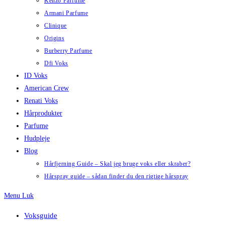
Kenzo Parfume
Armani Parfume
Clinique
Origins
Burberry Parfume
Dfi Voks
ID Voks
American Crew
Renati Voks
Hårprodukter
Parfume
Hudpleje
Blog
Hårfjerning Guide – Skal jeg bruge voks eller skraber?
Hårspray guide – sådan finder du den rigtige hårspray
Menu
Luk
Voksguide