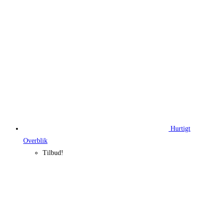
235,00 kr..
176,25 kr..
Hurtigt
Overblik
Tilbud!