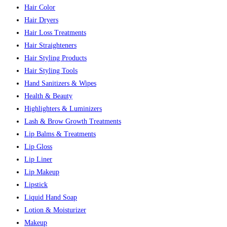
Hair Color
Hair Dryers
Hair Loss Treatments
Hair Straighteners
Hair Styling Products
Hair Styling Tools
Hand Sanitizers & Wipes
Health & Beauty
Highlighters & Luminizers
Lash & Brow Growth Treatments
Lip Balms & Treatments
Lip Gloss
Lip Liner
Lip Makeup
Lipstick
Liquid Hand Soap
Lotion & Moisturizer
Makeup