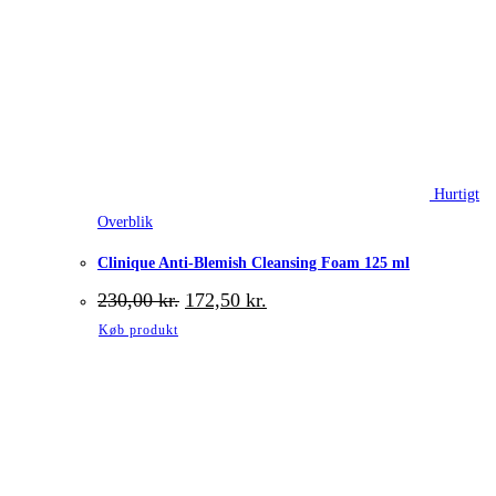
Hurtigt
Overblik
Clinique Anti-Blemish Cleansing Foam 125 ml
Den
Den
230,00
kr.
172,50
kr.
oprindelige
aktuelle
Køb produkt
pris
pris
var:
er:
230,00 kr..
172,50 kr..